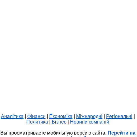
Аналітика
|
Фінанси
|
Економіка
|
Міжнародні
|
Регіональні
|
Политика
|
Бізнес
|
Новини компаній
Вы просматриваете мобильную версию сайта.
Перейти на