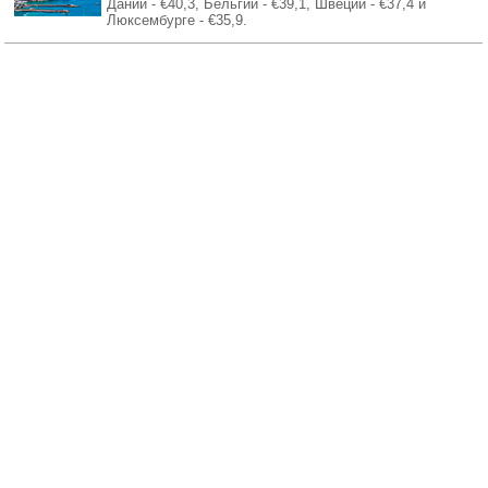
Дании - €40,3, Бельгии - €39,1, Швеции - €37,4 и
Люксембурге - €35,9.