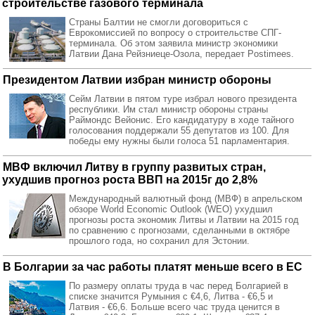
строительстве газового терминала
Страны Балтии не смогли договориться с
Еврокомиссией по вопросу о строительстве СПГ-
терминала. Об этом заявила министр экономики
Латвии Дана Рейзниеце-Озола, передает Postimees.
Президентом Латвии избран министр обороны
Сейм Латвии в пятом туре избрал нового президента
республики. Им стал министр обороны страны
Раймондс Вейонис. Его кандидатуру в ходе тайного
голосования поддержали 55 депутатов из 100. Для
победы ему нужны были голоса 51 парламентария.
МВФ включил Литву в группу развитых стран,
ухудшив прогноз роста ВВП на 2015г до 2,8%
Международный валютный фонд (МВФ) в апрельском
обзоре World Economic Outlook (WEO) ухудшил
прогнозы роста экономик Литвы и Латвии на 2015 год
по сравнению с прогнозами, сделанными в октябре
прошлого года, но сохранил для Эстонии.
В Болгарии за час работы платят меньше всего в ЕС
По размеру оплаты труда в час перед Болгарией в
списке значится Румыния с €4,6, Литва - €6,5 и
Латвия - €6,6. Больше всего час труда ценится в