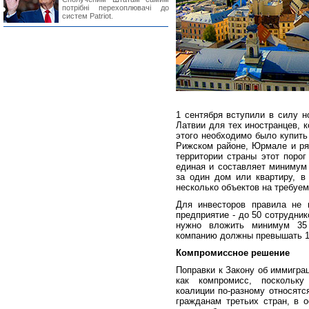
потрібні перехоплювачі до
систем Patriot.
1 сентября вступили в силу н
Латвии для тех иностранцев, 
этого необходимо было купить
Рижском районе, Юрмале и ряд
территории страны этот поро
единая и составляет минимум 
за один дом или квартиру, в
несколько объектов на требуе
Для инвесторов правила не
предприятие - до 50 сотрудник
нужно вложить минимум 35
компанию должны превышать 1
Компромиссное решение
Поправки к Закону об иммигра
как компромисс, поскольк
коалиции по-разному относятс
гражданам третьих стран, в 