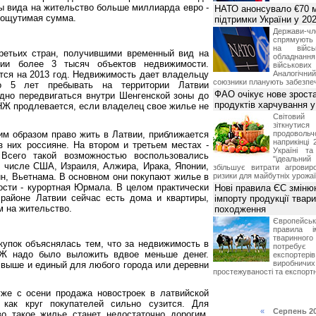
ы вида на жительство больше миллиарда евро -
НАТО анонсувало €70 м
 ощутимая сумма.
підтримки України у 202
Держави
спрямують 
на війсь
ретьих стран, получившими временный вид на
обладнанн
вии более 3 тысяч объектов недвижимости.
військови
тся на 2013 год. Недвижимость дает владельцу
Аналогічни
союзники планують забезпечи
 5 лет пребывать на территории Латвии
ФАО очікує нове зроста
дно передвигаться внутри Шенгенской зоны до
продуктів харчування у 
ВНЖ продлевается, если владелец свое жилье не
Світови
зіткнутис
м образом право жить в Латвии, приближается
продоволь
наприкінці 
з них россияне. На втором и третьем местах -
Україні т
Всего такой возможностью воспользовались
"ідеальни
м числе США, Израиля, Алжира, Ирака, Японии,
збільшує витрати агровир
ин, Вьетнама. В основном они покупают жилье в
ризики для майбутніх урожаї
сти - курортная Юрмала. В целом практически
Нові правила ЄС зміню
районе Латвии сейчас есть дома и квартиры,
імпорту продукції твар
 на жительство.
походження
Європейсь
правила і
тваринног
упок объяснялась тем, что за недвижимость в
потребує 
Ж надо было выложить вдвое меньше денег.
експорте
виробничих
а выше и единый для любого города или деревни
простежуваності та експортн
уже с осени продажа новостроек в латвийской
к как круг покупателей сильно сузится. Для
«
Серпень 2
о такое жилье станет недостаточно дорогим.