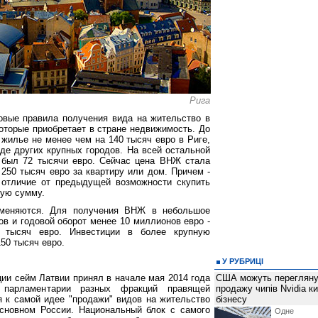
Рига
овые правила получения вида на жительство в
которые приобретает в стране недвижимость. До
 жилье не менее чем на 140 тысяч евро в Риге,
е других крупных городов. На всей остальной
г был 72 тысячи евро. Сейчас цена ВНЖ стала
250 тысяч евро за квартиру или дом. Причем -
 отличие от предыдущей возможности скупить
мую сумму.
 меняются. Для получения ВНЖ в небольшое
ов и годовой оборот менее 10 миллионов евро -
 тысяч евро. Инвестиции в более крупную
50 тысяч евро.
У РУБРИЦІ
ции сейм Латвии принял в начале мая 2014 года
США можуть перегляну
у парламентарии разных фракций правящей
продажу чипів Nvidia к
я к самой идее "продажи" видов на жительство
бізнесу
основном России. Национальный блок с самого
Одне 