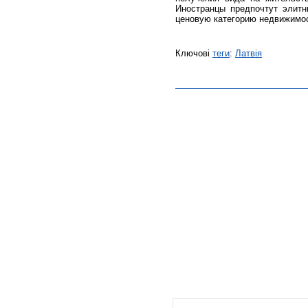
Иностранцы предпочтут элит
ценовую категорию недвижимос
Ключові
теги
:
Латвія