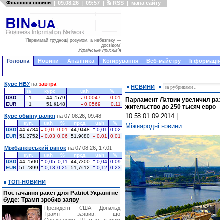
Фінансові новини
|
09.08.26
|
09:57
|
RSS
|
мапа сайту
"Перемагай труднощі розумом, а небезпеку —
досвідом"
Українське прислів'я
Головна
Новини
Аналітика
Котирування
Веб-майстру
Інформація
Курс НБУ
на
завтра
НОВИНИ
за
курс
uah
%
USD
1
44,7579
0,0047
0,01
Парламент Латвии увеличил раз
EUR
1
51,6148
0,0569
0,11
жительство до 250 тысяч евро
10:58 01.09.2014
|
Курс обміну валют
на 07.08.26, 09:48
куп.
uah
%
прод.
uah
%
Міжнародні новини
USD
44,4784
0,01
0,01
44,9448
0,01
0,02
EUR
51,2752
0,03
0,06
51,9080
0,01
0,01
Міжбанківський ринок
на 07.08.26, 17:01
куп.
uah
%
прод.
uah
%
USD
44,7500
0,05
0,11
44,7800
0,04
0,09
EUR
51,7399
0,13
0,25
51,7612
0,12
0,23
ТОП-НОВИНИ
Постачання ракет для Patriot Україні не
буде: Трамп зробив заяву
Президент США Дональд
Трамп заявив, що
Сполученим Штатам самим