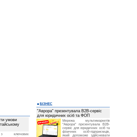
БІЗНЕС
"Аврора" презентувала B2B-сервіс
для юридичних осіб та ФОП
ти умови
Мережа мультимаркетів
итайському
"Аврора" презентувала B2B-
сервіс для юридичних осіб та
фізичних осіб-підприємців,
з ключових
який допоможе здійснювати