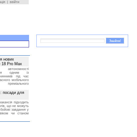
ація
|
ввійти
ея нових
 18 Pro Max
 автономності
ться одним із
чинників під час
асного мобільного
 преміального
»: посади для
акансія підходить
тів, що не можуть
бойові завдання у
 віком чи станом