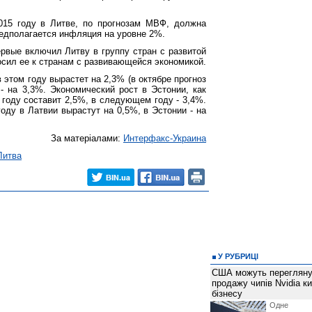
015 году в Литве, по прогнозам МВФ, должна
редполагается инфляция на уровне 2%.
вые включил Литву в группу стран с развитой
осил ее к странам с развивающейся экономикой.
 этом году вырастет на 2,3% (в октябре прогноз
 - на 3,3%. Экономический рост в Эстонии, как
году составит 2,5%, в следующем году - 3,4%.
оду в Латвии вырастут на 0,5%, в Эстонии - на
За матеріалами:
Интерфакс-Украина
Литва
У РУБРИЦІ
США можуть перегляну
продажу чипів Nvidia к
бізнесу
Одне 