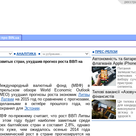
реєстр
 про BIN.ua
ПРЕС-РЕЛІЗИ
АНАЛІТИКА
Автономність та батар
звитых стран, ухудшив прогноз роста ВВП на
флагманів Apple iPhone
Питання
залишає
ключових 
вибору суч
пристрою
Международный валютный фонд (МВФ) в
сегмента.
прельском обзоре World Economic Outlook
Тилові вакансії «Азову
WEO) ухудшил прогнозы роста экономик
Литвы
фінансистів
и
Латвии
на 2015 год по сравнению с прогнозами,
Ця тилова в
деланными в октябре прошлого года, но
для кандида
охранил для
Эстонии
.
виконувати 
звʼязку із
ВФ по-прежнему считает, что рост ВВП Литвы
здоровʼя.
 этом году будет наиболее заметным среди
рех балтийских стран и составит 2,8%, однако
то хуже, чем ожидалось осенью 2014 года
ономический рост в стране прогнозируется на