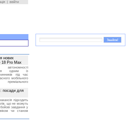
ація
|
ввійти
ея нових
 18 Pro Max
 автономності
ться одним із
чинників під час
асного мобільного
 преміального
»: посади для
акансія підходить
тів, що не можуть
бойові завдання у
 віком чи станом