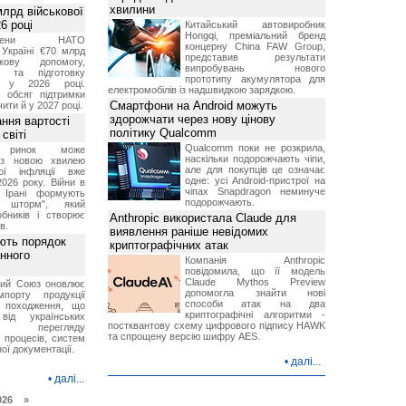
хвилини
лрд військової
6 році
Китайський автовиробник
Hongqi, преміальний бренд
-члени НАТО
концерну China FAW Group,
Україні €70 млрд
представив результати
кову допомогу,
випробувань нового
я та підготовку
прототипу акумулятора для
х у 2026 році.
електромобілів із надшвидкою зарядкою.
й обсяг підтримки
Смартфони на Android можуть
ти й у 2027 році.
здорожчати через нову цінову
ння вартості
політику Qualcomm
світі
Qualcomm поки не розкрила,
й ринок може
наскільки подорожчають чіпи,
я з новою хвилею
але для покупців це означає
чої інфляції вже
одне: усі Android-пристрої на
2026 року. Війни в
чіпах Snapdragon неминуче
а Ірані формують
подорожчають.
й шторм", який
обників і створює
Anthropic використала Claude для
в.
виявлення раніше невідомих
ють порядок
криптографічних атак
инного
Компанія Anthropic
повідомила, що її модель
Claude Mythos Preview
кий Союз оновлює
допомогла знайти нові
мпорту продукції
способи атак на два
о походження, що
криптографічні алгоритми -
від українських
постквантову схему цифрового підпису HAWK
рів перегляду
та спрощену версію шифру AES.
 процесів, систем
ої документації.
•
далі...
•
далі...
026 »