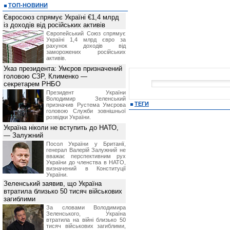
ТОП-НОВИНИ
Євросоюз спрямує Україні €1,4 млрд
із доходів від російських активів
Європейський Союз спрямує
Україні 1,4 млрд євро за
рахунок доходів від
заморожених російських
активів.
Указ президента: Умєров призначений
головою СЗР, Клименко —
секретарем РНБО
Президент України
Володимир Зеленський
ТЕГИ
призначив Pустема Умєрова
головою Служби зовнішньої
розвідки України.
Україна ніколи не вступить до НАТО,
— Залужний
Посол України у Британії,
генерал Валерій Залужний не
вважає перспективним рух
України до членства в НАТО,
визначений в Конституції
України.
Зеленський заявив, що Україна
втратила близько 50 тисяч військових
загиблими
За словами Володимира
Зеленського, Україна
втратила на війні близько 50
тисяч військових загиблими,