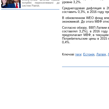
уровне 3,2%.
потрібні перехоплювачі до
систем Patriot.
Среднегодовая дефляция в 2
составить 0,3%, в 2016 году п
В обновленном WEO фонд впер
экономикой. До этого МВФ отн
Согласно обзору, ВВП Латвии в
составлял 3,2%), в 2016 году
предполагает МВФ, в текущем 
Потребительские цены в 2015 г
0,4%.
Ключові
теги
:
Естонія
,
Латвія
,