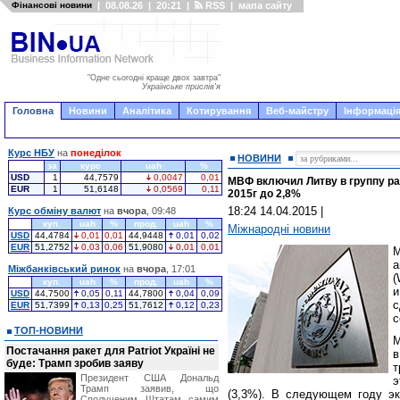
Фінансові новини
|
08.08.26
|
20:21
|
RSS
|
мапа сайту
"Одне сьогодні краще двох завтра"
Українське прислів'я
Головна
Новини
Аналітика
Котирування
Веб-майстру
Інформація
Курс НБУ
на
понеділок
НОВИНИ
за
курс
uah
%
USD
1
44,7579
0,0047
0,01
МВФ включил Литву в группу ра
EUR
1
51,6148
0,0569
0,11
2015г до 2,8%
18:24 14.04.2015
|
Курс обміну валют
на
вчора
, 09:48
куп.
uah
%
прод.
uah
%
Міжнародні новини
USD
44,4784
0,01
0,01
44,9448
0,01
0,02
EUR
51,2752
0,03
0,06
51,9080
0,01
0,01
а
Міжбанківський ринок
на
вчора
, 17:01
(
куп.
uah
%
прод.
uah
%
USD
44,7500
0,05
0,11
44,7800
0,04
0,09
с
EUR
51,7399
0,13
0,25
51,7612
0,12
0,23
с
ТОП-НОВИНИ
М
Постачання ракет для Patriot Україні не
в
буде: Трамп зробив заяву
т
Президент США Дональд
э
Трамп заявив, що
(3,3%). В следующем году эк
Сполученим Штатам самим