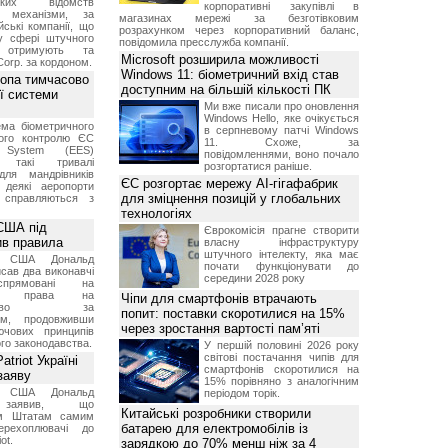
ських відомств
корпоративні закупівлі в
є механізми, за
магазинах мережі за безготівковим
ські компанії, що
розрахунком через корпоративний баланс,
у сфері штучного
повідомила пресслужба компанії.
, отримують та
Microsoft розширила можливості
Corp. за кордоном.
Windows 11: біометричний вхід став
ропа тимчасово
доступним на більшій кількості ПК
ї системи
Ми вже писали про оновлення
Windows Hello, яке очікується
ма біометричного
в серпневому патчі Windows
ного контролю ЄС
11. Схоже, за
t System (EES)
повідомленнями, воно почало
є такі тривалі
розгортатися раніше.
для мандрівників
ЄС розгортає мережу AI-гігафабрик
 деякі аеропорти
для зміцнення позицій у глобальних
 справляються з
технологіях
США під
Єврокомісія прагне створити
ив правила
власну інфраструктуру
штучного інтелекту, яка має
т США Дональд
почати функціонувати до
сав два виконавчі
середини 2028 року
спрямовані на
ня права на
Чіпи для смартфонів втрачають
дянство за
попит: поставки скоротилися на 15%
ям, продовживши
через зростання вартості пам’яті
чових принципів
ого законодавства.
У першій половині 2026 року
світові постачання чипів для
triot Україні
смартфонів скоротилися на
заяву
15% порівняно з аналогічним
т США Дональд
періодом торік.
заявив, що
Китайські розробники створили
м Штатам самим
батарею для електромобілів із
перехоплювачі до
ot.
зарядкою до 70% менш ніж за 4