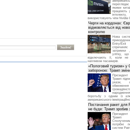
американ
перегляда
якими китай
працюють 
інтелекту
використовують чіпи Nvidia 
Черги на кордонах: Єв
відмовляється від ново
контролю
Нова систе
прикордон
Entry/Exi
спричиня
затримки 
улітку, що
відключають її, коли не
напливом пасажирів.
«Пологовий туризм» у 
забороною: Трамп змін
Президен
Трамп підпи
укази, 
обмежен
грома
народженн
боротьбу з одним із клю
американського імміграційн
Постачання ракет для Pa
не буде: Трамп зробив 
Президен
Трамп 
Сполучени
потрібні 
систем Patri