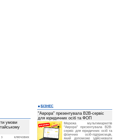
БІЗНЕС
"Аврора" презентувала B2B-сервіс
для юридичних осіб та ФОП
ти умови
Мережа мультимаркетів
итайському
"Аврора" презентувала B2B-
сервіс для юридичних осіб та
фізичних осіб-підприємців,
з ключових
який допоможе здійснювати