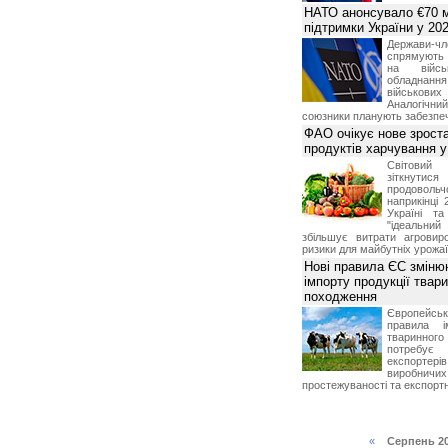
НАТО анонсувало €70 м
підтримки України у 202
Держави
спрямують 
на війсь
обладнанн
військови
Аналогічни
союзники планують забезпечи
ФАО очікує нове зроста
продуктів харчування у 
Світови
зіткнутис
продоволь
наприкінці 
Україні т
"ідеальни
збільшує витрати агровир
ризики для майбутніх урожаї
Нові правила ЄС зміню
імпорту продукції твар
походження
Європейсь
правила і
тваринног
потребує 
експорте
виробничих
простежуваності та експортн
«
Серпень 2