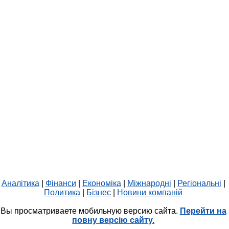
Аналітика
|
Фінанси
|
Економіка
|
Міжнародні
|
Регіональні
|
Политика
|
Бізнес
|
Новини компаній
Вы просматриваете мобильную версию сайта.
Перейти на
повну версію сайту.