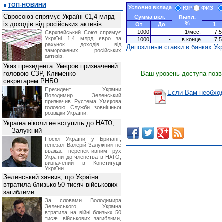
ТОП-НОВИНИ
Условия вклада
ЮР
ФИЗ
Євросоюз спрямує Україні €1,4 млрд
Сумма вкл.
Выпл.
із доходів від російських активів
%
От
До
1
1000
-
1/мес.
7,5
Європейський Союз спрямує
Україні 1,4 млрд євро за
1000
-
в конце
7,5
рахунок доходів від
Депозитные ставки в банках Ук
заморожених російських
активів.
Указ президента: Умєров призначений
головою СЗР, Клименко —
Ваш уровень доступа позв
секретарем РНБО
Президент України
Если Вам необход
Володимир Зеленський
призначив Pустема Умєрова
головою Служби зовнішньої
розвідки України.
Україна ніколи не вступить до НАТО,
— Залужний
Посол України у Британії,
генерал Валерій Залужний не
вважає перспективним рух
України до членства в НАТО,
визначений в Конституції
України.
Зеленський заявив, що Україна
втратила близько 50 тисяч військових
загиблими
За словами Володимира
Зеленського, Україна
втратила на війні близько 50
тисяч військових загиблими,