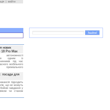
ація
|
ввійти
ея нових
 18 Pro Max
 автономності
ться одним із
чинників під час
асного мобільного
 преміального
»: посади для
акансія підходить
тів, що не можуть
бойові завдання у
 віком чи станом