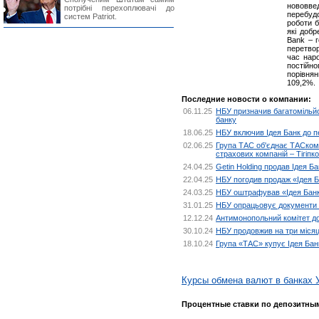
нововве
потрібні перехоплювачі до
перебуд
систем Patriot.
роботи б
які доб
Bank – г
перетво
час наро
постійно
порівнян
109,2%.
Последние новости о компании:
06.11.25
НБУ призначив багатомільй
банку
18.06.25
НБУ включив Ідея Банк до п
02.06.25
Група ТАС об'єднає ТАСкомб
страхових компаній – Тігіпко
24.04.25
Getin Holding продав Ідея Ба
22.04.25
НБУ погодив продаж «Ідея Ба
24.03.25
НБУ оштрафував «Ідея Банк»
31.01.25
НБУ опрацьовує документи Т
12.12.24
Антимонопольний комітет до
30.10.24
НБУ продовжив на три місяц
18.10.24
Група «ТАС» купує Ідея Банк
Курсы обмена валют в банках 
Процентные ставки по депозитны