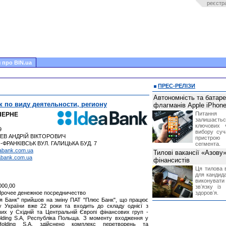
реєстр
 про BIN.ua
ПРЕС-РЕЛІЗИ
Автономність та батар
к по виду деятельности, региону
флагманів Apple iPhone
Питання
ОНЕРНЕ
залишає
ключових 
9
вибору суч
ЕВ АНДРІЙ ВІКТОРОВИЧ
пристрою
-ФРАНКІВСЬК ВУЛ. ГАЛИЦЬКА БУД. 7
сегмента.
abank.com.ua
Тилові вакансії «Азову
abank.com.ua
фінансистів
Ця тилова в
для кандида
виконувати 
000,00
звʼязку із
 Прочее денежное посредничество
здоровʼя.
ея Банк" прийшов на зміну ПАТ "Плюс Банк", що працює
у України вже 22 роки та входить до складу однієї з
ших у Східній та Центральній Європі фінансових груп -
olding S.A, Республіка Польща. З моменту входження у
Holding S.A. здійснено комплекс перетворень та