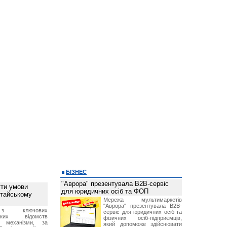
БІЗНЕС
"Аврора" презентувала B2B-сервіс
ти умови
для юридичних осіб та ФОП
итайському
Мережа мультимаркетів
"Аврора" презентувала B2B-
з ключових
сервіс для юридичних осіб та
ських відомств
фізичних осіб-підприємців,
є механізми, за
який допоможе здійснювати