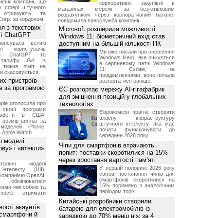
ські компанії, що
корпоративні закупівлі в
у сфері штучного
магазинах мережі за безготівковим
, отримують та
розрахунком через корпоративний баланс,
Corp. за кордоном.
повідомила пресслужба компанії.
я з текстових
Microsoft розширила можливості
сії ChatGPT
Windows 11: біометричний вхід став
онсувала великі
доступним на більшій кількості ПК
я користувачів
Ми вже писали про оновлення
ого ChatGPT та
Windows Hello, яке очікується
 тарифу Go: із
в серпневому патчі Windows
о тижня ліміт на
11. Схоже, за
ти скасовується.
повідомленнями, воно почало
их пристроїв
розгортатися раніше.
е за програмою
ЄС розгортає мережу AI-гігафабрик
для зміцнення позицій у глобальних
ple оголосила про
технологіях
 своєї програми
Єврокомісія прагне створити
rade-In в США,
власну інфраструктуру
 розмір виплат за
штучного інтелекту, яка має
 моделей iPhone,
почати функціонувати до
а Apple Watch.
середини 2028 року
о моделі
Чіпи для смартфонів втрачають
ву» і «втекли»
попит: поставки скоротилися на 15%
через зростання вартості пам’яті
нтальні моделі
У першій половині 2026 року
інтелекту (ШІ),
світові постачання чипів для
компанією OpenAI,
смартфонів скоротилися на
обмінюватися
15% порівняно з аналогічним
нями між собою та
періодом торік.
посіб отримати
Китайські розробники створили
ості акаунтів:
батарею для електромобілів із
 смартфони й
зарядкою до 70% менш ніж за 4