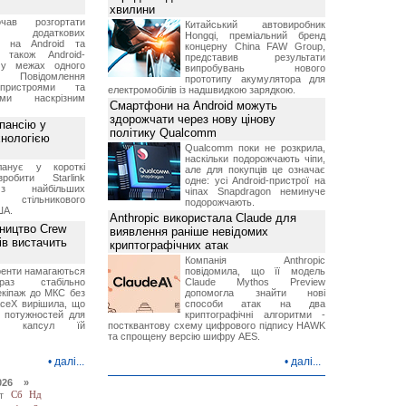
хвилини
чав розгортати
Китайський автовиробник
ку додаткових
Hongqi, преміальний бренд
в на Android та
концерну China FAW Group,
 також Android-
представив результати
 у межах одного
випробувань нового
 Повідомлення
прототипу акумулятора для
пристроями та
електромобілів із надшвидкою зарядкою.
ми наскрізним
Смартфони на Android можуть
здорожчати через нову цінову
пансію у
політику Qualcomm
хнологією
Qualcomm поки не розкрила,
наскільки подорожчають чіпи,
анує у короткі
але для покупців це означає
робити Starlink
одне: усі Android-пристрої на
 найбільших
чіпах Snapdragon неминуче
в стільникового
подорожчають.
ША.
Anthropic використала Claude для
ництво Crew
виявлення раніше невідомих
ів вистачить
криптографічних атак
Компанія Anthropic
ренти намагаються
повідомила, що її модель
аз стабільно
Claude Mythos Preview
екіпаж до МКС без
допомогла знайти нові
aceX вирішила, що
способи атак на два
 потужностей для
криптографічні алгоритми -
них капсул їй
постквантову схему цифрового підпису HAWK
та спрощену версію шифру AES.
•
далі...
•
далі...
026 »
т
Сб
Нд