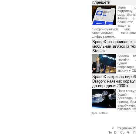
планшети
Signal по
підтрим
смартфоні
iPhone, а
планшетів
акаунта.
синхронізуються між 
залишаються захищени
шифруванням.
SpaceX розпочинає екс
мобільний зв’язок із те
Starlink
SpaceX пл
терміни з
одним з
операторі
зв'язку у С
SpaceX закриває вироб
Dragon: наявних корабл
до середини 2030-х
Поки конку
бодай р
доставити 
пригод, Sp
виробничих
пілотова
достатньо.
«
Серпень 2
Пн
Вт
Ср
Чт
П