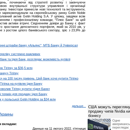
день, починаючи від стратегії розвитку і закінчуючи
овою внутрішньої структури управління і організації
анку. Інвестори принесли нові технології та інструменти,
ре зарекомендували на європейському ринку Getin Noble
оловний актив Getin Holding S.A. У цілому, завдяки всім
ренням і професіоналізму команди, "Плюс Банк" за цей
стив активи втричі. Свідченням довіри до Банку є факт
го зростання депозитного портфеля, який за 2010 рік, у
ні з ростом цілого банківського сектору, зріс з 23,9% до
онні штрафи банку «Альянс", МТБ Банку й Універсал
ереліку системно важливих
анк та Ідея Банк, розглядає можливість купівлі
нк Тігіпку за $36,5 млн
нку» Тігіпку
 на 100 тисяч гривень. Цей банк хоче купити Тігіпко
ігіпка на купівлю Ідея Банку
зволив Тігіпку купити «Ідея Банк»
і термін для продажу Ідея Банку
 у польської Getin Holding за $34 млн
дальше...
США можуть перегляну
продажу чипів Nvidia к
Украины
бізнесу
Одне 
м вкладам:
американ
перегляда
Данные на 11 лютого 2022, п'ятницю