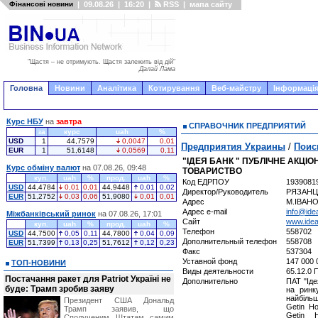
Фінансові новини
|
09.08.26
|
16:20
|
RSS
|
мапа сайту
"Щастя – не отримують. Щастя залежить від дій"
Далай Лама
Головна
Новини
Аналітика
Котирування
Веб-майстру
Інформація
Курс НБУ
на
завтра
СПРАВОЧНИК ПРЕДПРИЯТИЙ
за
курс
uah
%
USD
1
44,7579
0,0047
0,01
Предприятия Украины
/
Поис
EUR
1
51,6148
0,0569
0,11
"ІДЕЯ БАНК " ПУБЛІЧНЕ АКЦІ
Курс обміну валют
на 07.08.26, 09:48
ТОВАРИСТВО
куп.
uah
%
прод.
uah
%
Код ЕДРПОУ
1939081
USD
44,4784
0,01
0,01
44,9448
0,01
0,02
Директор/Руководитель
РЯЗАНЦ
EUR
51,2752
0,03
0,06
51,9080
0,01
0,01
Адрес
М.ІВАНО
Адрес e-mail
info@ide
Міжбанківський ринок
на 07.08.26, 17:01
Сайт
www.ide
куп.
uah
%
прод.
uah
%
Телефон
558702
USD
44,7500
0,05
0,11
44,7800
0,04
0,09
Дополнительный телефон
558708
EUR
51,7399
0,13
0,25
51,7612
0,12
0,23
Факс
537304
Уставной фонд
147 000 
ТОП-НОВИНИ
Виды деятельности
65.12.0
Постачання ракет для Patriot Україні не
Дополнительно
ПАТ "Ід
буде: Трамп зробив заяву
на ринк
найбіль
Президент США Дональд
Getin H
Трамп заявив, що
Getin 
Сполученим Штатам самим