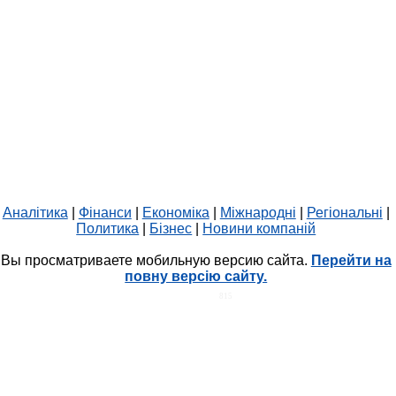
Аналітика
|
Фінанси
|
Економіка
|
Міжнародні
|
Регіональні
|
Политика
|
Бізнес
|
Новини компаній
Вы просматриваете мобильную версию сайта.
Перейти на
повну версію сайту.
HIT.UA
815