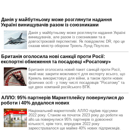
Данія у майбутньому може розглянути надання
Україні винищувачів разом із союзниками
Данія у майбутньому може розглянути надання Україні
винищувачів, але разом із союзниками та в
довгостроковій перспективі. Як повідомляє DR, про це
сказав міністр оборони Троель Лунд Поулсен.
Британія оголосила нові санкції проти Росії:
експортні обмеження та посадовці «Росатому»
Британія оголосила новий пакет санкцій проти Росії,
який має закрити можливості для експорту всього, що
Кремль використовує для війни, а також проти нових
фізичних осіб - у тому числі посадовців "Росатому" та
ще двох компаній російського ВПК.
АЛЛО: 95% партнерів Маркетплейсу повернулися до
роботи і 40% додалося нових
Національний маркетплейс АЛЛО підбив підсумки
2022 року. Станом на початок 2023 року до роботи на
allo.ua повернулися 95% партнерів із довоєнної
кількості, крім того, впродовж 2022 року
зареєструвалося ще майже 40% нових підприємців.