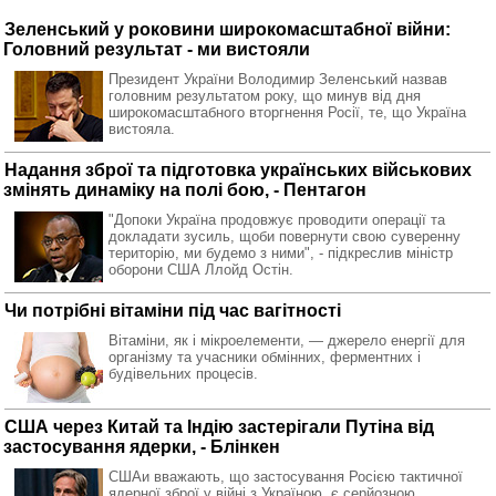
Зеленський у роковини широкомасштабної війни:
Головний результат - ми вистояли
Президент України Володимир Зеленський назвав
головним результатом року, що минув від дня
широкомасштабного вторгнення Росії, те, що Україна
вистояла.
Надання зброї та підготовка українських військових
змінять динаміку на полі бою, - Пентагон
"Допоки Україна продовжує проводити операції та
докладати зусиль, щоби повернути свою суверенну
територію, ми будемо з ними", - підкреслив міністр
оборони США Ллойд Остін.
Чи потрібні вітаміни під час вагітності
Вітаміни, як і мікроелементи, — джерело енергії для
організму та учасники обмінних, ферментних і
будівельних процесів.
США через Китай та Індію застерігали Путіна від
застосування ядерки, - Блінкен
СШАи вважають, що застосування Росією тактичної
ядерної зброї у війні з Україною, є серйозною