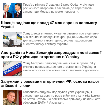
Прем'єр-міністр Угорщини Віктор Орбан у річницю
російського вторгнення закликав до переговорів і
заявив, що Москва не може перемогти.
Швеція виділяє ще понад 47 млн євро на допомогу
Україні
Уряд Швеції в четвер ухвалив рішення про виділення
520 мільйонів шведських крон (47,04 мільйона євро
для підтримки гуманітарних зусиль та допомоги
енергетичному сектору України.
Австралія та Нова Зеландія запровадили нові санкції
проти РФ у річницю вторгнення в Україну
Уряд Австралії запровадив нові санкції проти РФ у
річницю повномасштабного вторгнення в Україну, а
також оголосив про новий пакет військової допомоги.
Залужний у роковини вторгнення РФ: основа нашої
стійкості - люди
Головнокомандувач подякував усім українцям, і
заявив, що за девʼять років війни ми стали міцнішими
за бетон і сталь, бо памʼятаємо приклади незламності
оборонців ДАПу й Азовсталі.