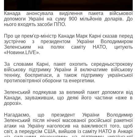
Канада анонсувала виділення пакета військової
допомоги Україні на суму 900 мільйонів доларів. До
нього входять засоби ППО.
Про це прем'єр-міністр Канади Марк Карні сказав перед
зустріччю з президентом України Володимиром
Зеленським на полях саміту НАТО, цитують
«Новини.LIVE».
За словами Карні, пакет охопить середньострокову
військову підтримку України й включатиме військову
техніку, боєприпаси, а також підтримку української
протиповітряної оборони та енергетики.
Зеленський подякував за великий пакет допомоги від
Канади, зауваживши, що деякі його частини «вже в
дорозі».
Нагадаємо, що президент України Володимир
Зеленський після нічної масованої російської ракетної
атаки на Україну наголосив на важливості того, щоб
світ, а передусім США, вийшов із саміту НАТО в Анкарі
«із сильними рішеннями» на підтримку української