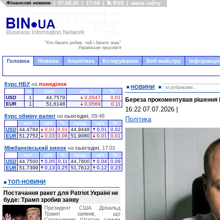
Фінансові новини
|
07.08.26
|
17:04
|
RSS
|
мапа сайту
"Хто багато робив, той і багато знає"
Українське прислів'я
Головна
Новини
Аналітика
Котирування
Веб-майстру
Інформація
Курс НБУ
на
понеділок
НОВИНИ
за
курс
uah
%
USD
1
44,7579
0,0047
0,01
Береза прокоментував рішення 
EUR
1
51,6148
0,0569
0,11
16:22 07.07.2026
|
Курс обміну валют
на
сьогодні
, 09:48
Політика
куп.
uah
%
прод.
uah
%
USD
44,4784
0,01
0,01
44,9448
0,01
0,02
EUR
51,2752
0,03
0,06
51,9080
0,01
0,01
Міжбанківський ринок
на
сьогодні
, 17:01
куп.
uah
%
прод.
uah
%
USD
44,7500
0,05
0,11
44,7800
0,04
0,09
EUR
51,7399
0,13
0,25
51,7612
0,12
0,23
ТОП-НОВИНИ
Постачання ракет для Patriot Україні не
буде: Трамп зробив заяву
Президент США Дональд
Трамп заявив, що
Сполученим Штатам самим