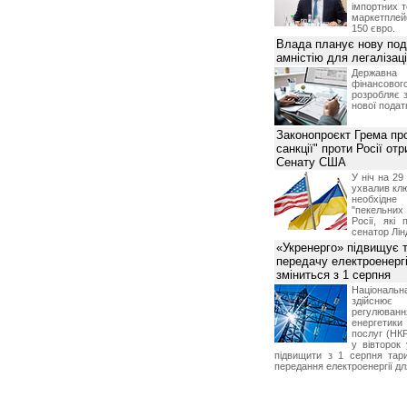
імпортних т
маркетпле
150 євро.
Влада планує нову под
амністію для легалізаці
Держа
фінансово
розробляє 
нової податк
Законопроєкт Грема про
санкції" проти Росії от
Сенату США
У ніч на 2
ухвалив клю
необхідне
"пекельни
Росії, які 
сенатор Лін
«Укренерго» підвищує 
передачу електроенергі
зміниться з 1 серпня
Національ
здійсн
регулюв
енергетик
послуг (НКР
у вівторок
підвищити з 1 серпня тар
передання електроенергії дл