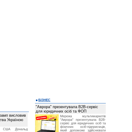
БІЗНЕС
"Аврора" презентувала B2B-сервіс
для юридичних осіб та ФОП
рамп висловив
Мережа мультимаркетів
тва Україною
"Аврора" презентувала B2B-
сервіс для юридичних осіб та
фізичних осіб-підприємців,
т США Дональд
який допоможе здійснювати