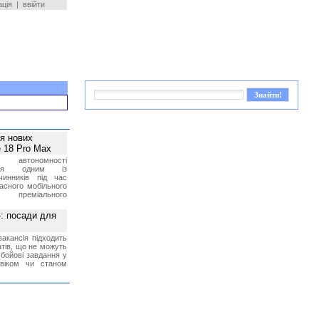
ація
|
ввійти
ея нових
 18 Pro Max
 автономності
ться одним із
чинників під час
асного мобільного
 преміального
»: посади для
акансія підходить
тів, що не можуть
бойові завдання у
 віком чи станом