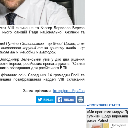
тат VIII скликання та блогер Борислав Береза
 нього санкцій Ради національної безпеки та
 від Путіна і Зеленського - це бінго! Цікаво, а як
викривання корупції та за критику влади - це
писав він у Фейсбуці у вівторок.
Володимир Зеленський увів у дію два рішення
роти Берези, російських пропагандистів, "Спілки
ників обладнання для російського ВПК.
фізичних осіб. Серед них 14 громадян Росії та
лишній позафракційний нардеп VIII скликання
За матеріалами:
Інтерфакс-Україна
ПОПУЛЯРНІ СТАТТІ
«Ми прагнемо миру»: Т
сумніви щодо виробниц
ракет Patriot
Президен