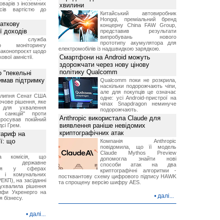
оварів з іноземних
хвилини
йсів вартістю до
Китайський автовиробник
Hongqi, преміальний бренд
аткову
концерну China FAW Group,
ї доходів
представив результати
випробувань нового
вна служба
прототипу акумулятора для
го моніторингу
електромобілів із надшвидкою зарядкою.
законопроєкт щодо
Смартфони на Android можуть
ової амністії.
здорожчати через нову цінову
політику Qualcomm
 "пекельні
римав підтримку
Qualcomm поки не розкрила,
наскільки подорожчають чіпи,
але для покупців це означає
9 липня Сенат США
одне: усі Android-пристрої на
чове рішення, яке
чіпах Snapdragon неминуче
 для ухвалення
подорожчають.
х санкцій" проти
Anthropic використала Claude для
просував покійний
виявлення раніше невідомих
дсі Грем.
криптографічних атак
тариф на
ї: що
Компанія Anthropic
повідомила, що її модель
Claude Mythos Preview
на комісія, що
допомогла знайти нові
ює державне
способи атак на два
ання у сферах
криптографічні алгоритми -
и і комунальних
постквантову схему цифрового підпису HAWK
ЕКП), на засіданні
та спрощену версію шифру AES.
 ухвалила рішення
ифи Укренерго на
•
далі...
я бізнесу.
•
далі...