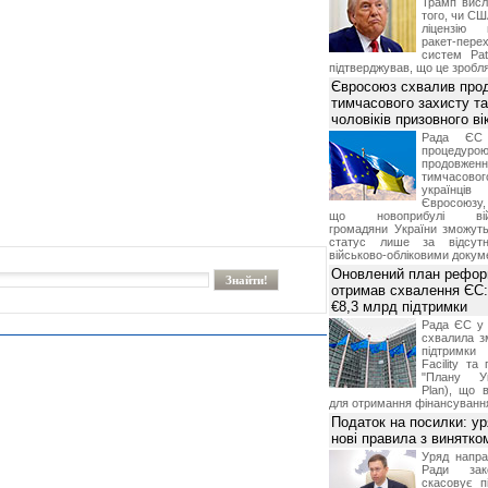
Трамп висл
того, чи СШ
ліцензію 
ракет-пер
систем Pat
підтверджував, що це зробля
Євросоюз схвалив про
тимчасового захисту т
чоловіків призовного ві
Рада ЄС
процедур
продовж
тимчасово
українц
Євросоюзу, 
що новоприбулі військ
громадяни України зможут
статус лише за відсут
військово-обліковими докум
Оновлений план рефор
отримав схвалення ЄС:
€8,3 млрд підтримки
Рада ЄС у 
схвалила з
підтримки
Facility та
"Плану Ук
Plan), що в
для отримання фінансуванн
Податок на посилки: у
нові правила з винятко
Уряд напра
Ради зако
скасовує п