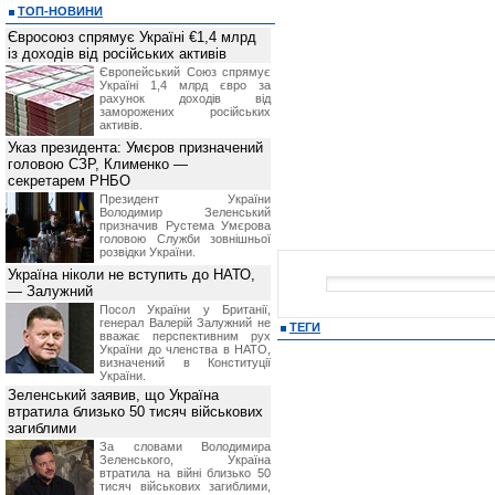
ТОП-НОВИНИ
Євросоюз спрямує Україні €1,4 млрд
із доходів від російських активів
Європейський Союз спрямує
Україні 1,4 млрд євро за
рахунок доходів від
заморожених російських
активів.
Указ президента: Умєров призначений
головою СЗР, Клименко —
секретарем РНБО
Президент України
Володимир Зеленський
призначив Pустема Умєрова
головою Служби зовнішньої
розвідки України.
Україна ніколи не вступить до НАТО,
— Залужний
Посол України у Британії,
генерал Валерій Залужний не
ТЕГИ
вважає перспективним рух
України до членства в НАТО,
визначений в Конституції
України.
Зеленський заявив, що Україна
втратила близько 50 тисяч військових
загиблими
За словами Володимира
Зеленського, Україна
втратила на війні близько 50
тисяч військових загиблими,