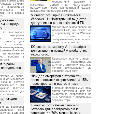
овив сумнів щодо
корпоративні закупівлі в
А нададуть Україні
магазинах мережі за безготівковим
на виробництво
розрахунком через корпоративний баланс,
ехоплювачів до
повідомила пресслужба компанії.
riot, хоча раніше
Microsoft розширила можливості
ть.
Windows 11: біометричний вхід став
довження
доступним на більшій кількості ПК
а зміни щодо
Ми вже писали про оновлення
ку
Windows Hello, яке очікується
 за письмовою
в серпневому патчі Windows
ою затвердила
11. Схоже, за
ення режиму
повідомленнями, воно почало
го захисту для
розгортатися раніше.
ів в країнах
ЄС розгортає мережу AI-гігафабрик
із нововведенням,
для зміцнення позицій у глобальних
овозобов'язані
ь претендувати на
технологіях
ності проблем з
Єврокомісія прагне створити
ентами.
власну інфраструктуру
м України
штучного інтелекту, яка має
 передбачено
почати функціонувати до
середини 2028 року
Чіпи для смартфонів втрачають
четвер, 30 липня,
міни до механізму
попит: поставки скоротилися на 15%
 України Ukraine
через зростання вартості пам’яті
 пов'язаного з ним
У першій половині 2026 року
раїни" (Ukraine
світові постачання чипів для
изначає необхідні
смартфонів скоротилися на
я реформи.
15% порівняно з аналогічним
ряд погодив
періодом торік.
м
Китайські розробники створили
вив до Верховної
батарею для електромобілів із
нопроєкт, який
зарядкою до 70% менш ніж за 4
ільгу на ПДВ для