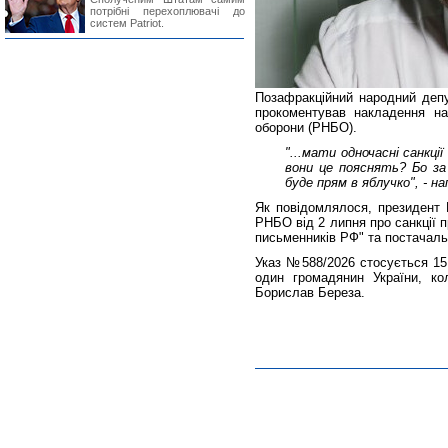
потрібні перехоплювачі до
систем Patriot.
Позафракційний народний депу
прокоментував накладення на
оборони (РНБО).
"...мати одночасні санкції
вони це пояснять? Бо за 
буде прям в яблучко", - на
Як повідомлялося, президент 
РНБО від 2 липня про санкції п
письменників РФ" та постачаль
Указ №588/2026 стосується 15 
один громадянин України, ко
Борислав Береза.