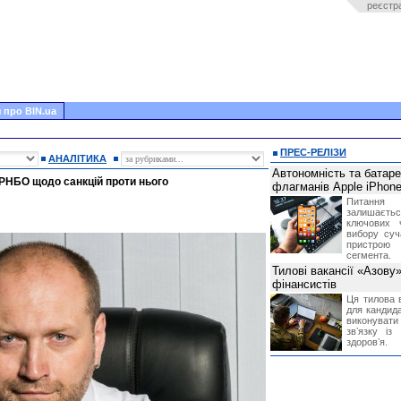
реєстр
 про BIN.ua
ПРЕС-РЕЛІЗИ
АНАЛІТИКА
Автономність та батар
РНБО щодо санкцій проти нього
флагманів Apple iPhone
Питання
залишає
ключових 
вибору суч
пристрою
сегмента.
Тилові вакансії «Азову
фінансистів
Ця тилова в
для кандида
виконувати 
звʼязку із
здоровʼя.