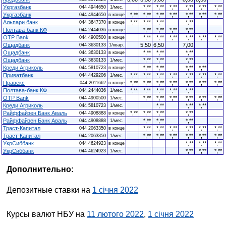
Укргазбанк
*,**
*,**
*,**
*,**
*,**
*,**
044 4944650
1/мес.
Укргазбанк
*,**
*,**
*,**
*,**
*,**
*,**
*,**
044 4944650
в конце
Альпари банк
*,**
*,**
*,**
*,**
044 3647370
в конце
Полтава-банк КФ
*,**
*,**
*,**
*,**
044 2444036
в конце
OTP Bank
*,**
*,**
*,**
*,**
*,**
*,**
044 4900500
в конце
Ощадбанк
5,50
6,50
7,00
044 3630133
1/квар.
Ощадбанк
*,**
*,**
*,**
044 3630133
в конце
Ощадбанк
*,**
*,**
*,**
044 3630133
1/мес.
Креди Агриколь
*,**
*,**
*,**
*,**
044 5810723
в конце
Приватбанк
*,**
*,**
*,**
*,**
*,**
*,**
*,**
044 4429206
1/мес.
Правекс
*,**
*,**
*,**
*,**
*,**
*,**
*,**
044 2011662
в конце
Полтава-банк КФ
*,**
*,**
*,**
*,**
*,**
044 2444036
1/мес.
OTP Bank
*,**
*,**
*,**
*,**
*,**
*,**
044 4900500
1/мес.
Креди Агриколь
*,**
*,**
*,**
044 5810723
1/мес.
Райффайзен Банк Аваль
*,**
*,**
*,**
*,**
044 4908888
в конце
Райффайзен Банк Аваль
*,**
*,**
*,**
044 4908888
1/мес.
Траст-Капитал
*,**
*,**
*,**
*,**
*,**
*,**
044 2063350
в конце
Траст-Капитал
*,**
*,**
*,**
*,**
*,**
*,**
044 2063350
1/мес.
УкрСиббанк
*,**
*,**
*,**
044 4624923
в конце
УкрСиббанк
*,**
*,**
*,**
044 4624923
1/мес.
Дополнительно:
Депозитные ставки на
1 січня 2022
Курсы валют НБУ на
11 лютого 2022
,
1 січня 2022