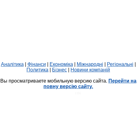
Аналітика
|
Фінанси
|
Економіка
|
Міжнародні
|
Регіональні
|
Политика
|
Бізнес
|
Новини компаній
Вы просматриваете мобильную версию сайта.
Перейти на
повну версію сайту.
HIT.UA
1396