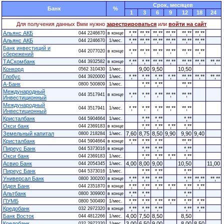
Cрок, месяцев
Банк
%
1
3
6
9
12
18
24
Для получения данных Вмм нужно
зарестрироваться
или
войти на сайт
Альянс АКБ
*,**
**,**
**,**
**,**
**,**
**,**
044 2246670
в конце
Альянс АКБ
*,**
**,**
**,**
**,**
**,**
**,**
044 2246670
1/мес.
Банк инвестиций и
*,**
**,**
**,**
**,**
**,**
**,**
044 2077020
в конце
сбережений
ТАСкомбанк
*,**
*,**
**,**
**,**
**,**
**,**
**,**
044 3932582
в конце
Конкорд
9,00
9,50
10,50
0562 310430
1/мес.
Глобус
*,**
*,**
*,**
*,**
**,**
**,**
**,**
044 3920000
1/мес.
А-Банк
*,**
*,**
**,**
0800 500809
1/мес.
Международный
*,**
*,**
*,**
**,**
**,**
044 3517941
в конце
Инвестиционный
Международный
*,**
*,**
*,**
**,**
**,**
044 3517941
1/мес.
Инвестиционный
Кристалбанк
*,**
*,**
*,**
044 5904664
1/мес.
Окси банк
*,**
*,**
*,**
*,**
044 2369183
в конце
Земельный капитал
7,60
8,75
8,50
9,90
9,90
9,40
0800 218284
1/мес.
Кристалбанк
*,**
*,**
*,**
**,**
044 5904664
в конце
Пиреус Банк
*,**
*,**
*,**
044 5373016
в конце
Окси банк
*,**
*,**
*,**
*,**
044 2369183
1/мес.
Асвио Банк
4,00
8,00
9,00
10,50
11,00
044 2054345
1/мес.
Пиреус Банк
*,**
*,**
*,**
044 5373016
1/мес.
Универсал Банк
*,**
*,**
*,**
*,**
**,**
**,**
0800 300200
в конце
Идея Банк
*,**
*,**
*,**
*,**
*,**
*,**
044 2351870
в конце
Альтбанк
*,**
*,**
*,**
0800 309900
в конце
ПУМБ
*,**
*,**
*,**
*,**
*,**
*,**
0800 500490
1/мес.
Кредобанк
*,**
*,**
*,**
*,**
*,**
032 2972320
в конце
Банк Восток
4,00
7,50
8,50
8,50
044 4812266
1/мес.
Кредобанк
3,00
6,50
9,00
8,00
8,50
032 2972320
1/мес.