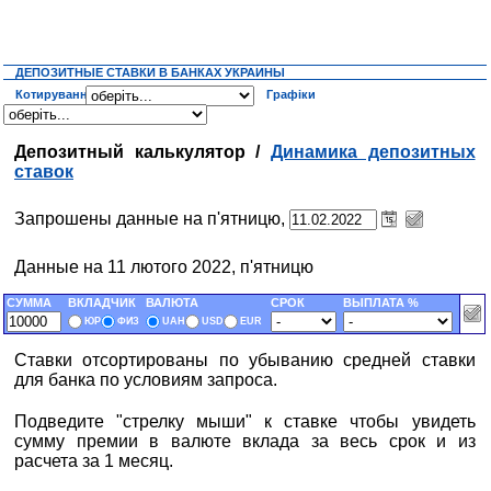
ДЕПОЗИТНЫЕ СТАВКИ В БАНКАХ УКРАИНЫ
Котирування
Графіки
Депозитный калькулятор /
Динамика депозитных
ставок
Запрошены данные на п'ятницю,
Данные на 11 лютого 2022, п'ятницю
СУММА
ВКЛАДЧИК
ВАЛЮТА
СРОК
ВЫПЛАТА %
ЮР
ФИЗ
UAH
USD
EUR
Ставки отсортированы по убыванию средней ставки
для банка по условиям запроса.
Подведите "стрелку мыши" к ставке чтобы увидеть
сумму премии в валюте вклада за весь срок и из
расчета за 1 месяц.