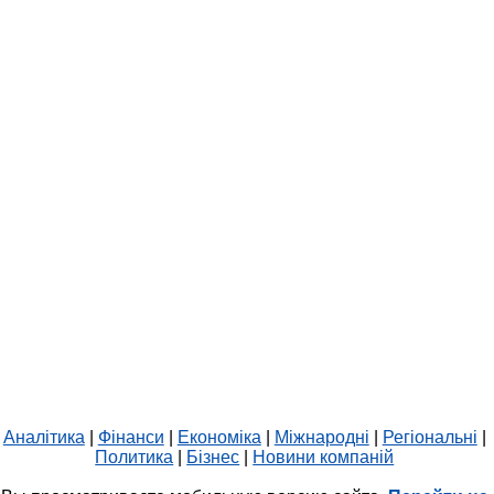
Аналітика
|
Фінанси
|
Економіка
|
Міжнародні
|
Регіональні
|
Политика
|
Бізнес
|
Новини компаній