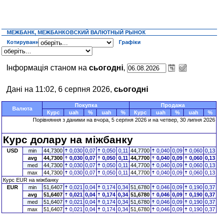
МЕЖБАНК, МЕЖБАНКОВСКИЙ ВАЛЮТНЫЙ РЫНОК
Котирування
Графіки
Інформація станом на
сьогодні
,
Дані на 11:02, 6 серпня 2026,
сьогодні
Покупка
Продажа
Валюта
Курс
uah
%
uah
%
Курс
uah
%
uah
%
Порівняння з даними на
вчора
, 5 серпня 2026 и на четвер, 30 липня 2026
Курс долару на міжбанку
USD
min
44,7300
0,030
0,07
0,050
0,11
44,7700
0,040
0,09
0,060
0,13
avg
44,7300
0,030
0,07
0,050
0,11
44,7700
0,040
0,09
0,060
0,13
med
44,7300
0,030
0,07
0,050
0,11
44,7700
0,040
0,09
0,060
0,13
max
44,7300
0,030
0,07
0,050
0,11
44,7700
0,040
0,09
0,060
0,13
Курс EUR на міжбанку
EUR
min
51,6407
0,021
0,04
0,174
0,34
51,6780
0,046
0,09
0,190
0,37
avg
51,6407
0,021
0,04
0,174
0,34
51,6780
0,046
0,09
0,190
0,37
med
51,6407
0,021
0,04
0,174
0,34
51,6780
0,046
0,09
0,190
0,37
max
51,6407
0,021
0,04
0,174
0,34
51,6780
0,046
0,09
0,190
0,37