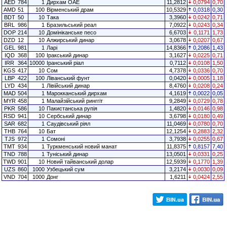
AED
784
1
Дирхам ОАЕ
11,2812
0,0794
0,70
AMD
51
100
Вірменський драм
10,5329
0,0318
0,30
BDT
50
10
Така
3,3960
0,0242
0,71
BRL
986
1
Бразильський реал
7,0922
0,0243
0,34
DOP
214
10
Домініканське песо
6,6703
0,1171
1,73
DZD
12
10
Алжирський динар
3,0678
0,0207
0,67
GEL
981
1
Ларі
14,8366
0,2086
1,43
IQD
368
100
Іракський динар
3,1627
0,0225
0,71
IRR
364
10000
Іранський ріал
0,7112
0,0108
1,50
KGS
417
10
Сом
4,7378
0,0336
0,70
LBP
422
100
Ліванський фунт
0,0420
0,0005
1,18
LYD
434
1
Лівійський динар
8,4760
0,0208
0,24
MAD
504
1
Марокканський дирхам
4,1619
0,0022
0,05
MYR
458
1
Малайзійський ринггіт
9,2849
0,0729
0,78
PKR
586
10
Пакистанська рупія
1,4820
0,0146
0,98
RSD
941
10
Сербський динар
3,6798
0,0180
0,49
SAR
682
1
Саудівський ріял
11,0469
0,0780
0,70
THB
764
10
Бат
12,1254
0,2883
2,32
TJS
972
1
Сомоні
3,7938
0,0255
0,67
TMT
934
1
Туркменський новий манат
11,8375
0,8157
7,40
TND
788
1
Туніський динар
13,0501
0,0331
0,25
TWD
901
10
Новий тайванський долар
12,5939
0,1770
1,39
UZS
860
1000
Узбецький сум
3,2174
0,0030
0,09
VND
704
1000
Донг
1,6211
0,0424
2,55