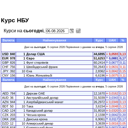
Курс НБУ
Курси на
сьогодні
,
Валюта
Найменування
Курс
UAH
%
Дані на
сьогодні
, 6 серпня 2026 Порівняння з даними на
вчора
, 5 серпня 2026
USD
840
1
Долар США
44,6895
0,0593
0,13
EUR
978
1
Євро
51,6253
0,0881
0,17
GBP
826
1
Фунт стерлінгів
60,2414
0,0677
0,11
CHF
756
1
Швейцарський франк
55,2643
0,0631
0,11
JPY
392
10
Єна
2,8362
0,0042
0,15
CNY
156
1
Юань Женьміньбі
6,6196
0,0075
0,11
Валюта
Найменування
Курс
UAH
%
Дані на
сьогодні
, 6 серпня 2026 Порівняння з даними на
вчора
, 5 серпня 2026
AED
784
1
Дирхам ОАЕ
12,1670
0,0162
0,13
AUD
36
1
Австралійський долар
31,5039
0,0343
0,11
AZN
944
1
Азербайджанський манат
26,2972
0,0349
0,13
BDT
50
10
Така
3,6154
0,0048
0,13
CAD
124
1
Канадський долар
31,8018
0,0320
0,10
CZK
203
1
Чеська крона
2,1338
0,0042
0,20
DKK
208
1
Данська крона
6,9061
0,0117
0,17
DZD
12
10
Алжирський динар
3,3639
0,0016
0,05
EGP
818
1
Єгипетський фунт
0,8971
0,0071
0,80