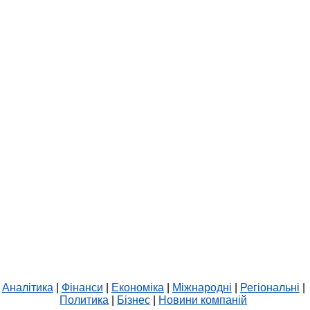
Аналітика
|
Фінанси
|
Економіка
|
Міжнародні
|
Регіональні
|
Политика
|
Бізнес
|
Новини компаній