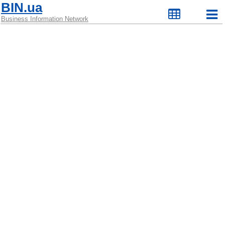
BIN.ua
Business Information Network