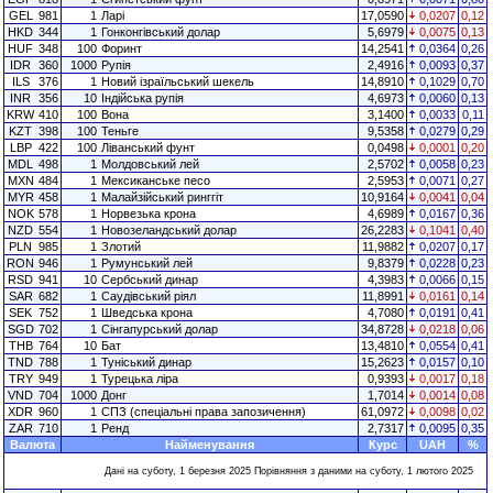
GEL
981
1
Ларі
17,0590
0,0207
0,12
HKD
344
1
Гонконгівський долар
5,6979
0,0075
0,13
HUF
348
100
Форинт
14,2541
0,0364
0,26
IDR
360
1000
Рупія
2,4916
0,0093
0,37
ILS
376
1
Новий ізраїльський шекель
14,8910
0,1029
0,70
INR
356
10
Індійська рупія
4,6973
0,0060
0,13
KRW
410
100
Вона
3,1400
0,0033
0,11
KZT
398
100
Теньге
9,5358
0,0279
0,29
LBP
422
100
Ліванський фунт
0,0498
0,0001
0,20
MDL
498
1
Молдовський лей
2,5702
0,0058
0,23
MXN
484
1
Мексиканське песо
2,5953
0,0071
0,27
MYR
458
1
Малайзійський ринггіт
10,9164
0,0041
0,04
NOK
578
1
Норвезька крона
4,6989
0,0167
0,36
NZD
554
1
Новозеландський долар
26,2283
0,1041
0,40
PLN
985
1
Злотий
11,9882
0,0207
0,17
RON
946
1
Румунський лей
9,8379
0,0228
0,23
RSD
941
10
Сербський динар
4,3983
0,0066
0,15
SAR
682
1
Саудівський ріял
11,8991
0,0161
0,14
SEK
752
1
Шведська крона
4,7080
0,0191
0,41
SGD
702
1
Сінгапурський долар
34,8728
0,0218
0,06
THB
764
10
Бат
13,4810
0,0554
0,41
TND
788
1
Туніський динар
15,2623
0,0157
0,10
TRY
949
1
Турецька ліра
0,9393
0,0017
0,18
VND
704
1000
Донг
1,7014
0,0014
0,08
XDR
960
1
СПЗ (спеціальні права запозичення)
61,0972
0,0098
0,02
ZAR
710
1
Ренд
2,7317
0,0095
0,35
Валюта
Найменування
Курс
UAH
%
Дані на суботу, 1 березня 2025 Порівняння з даними на суботу, 1 лютого 2025