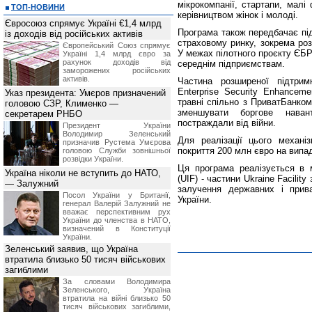
мікрокомпанії, стартапи, малі
ТОП-НОВИНИ
керівництвом жінок і молоді.
Євросоюз спрямує Україні €1,4 млрд
Програма також передбачає під
із доходів від російських активів
страховому ринку, зокрема роз
Європейський Союз спрямує
У межах пілотного проєкту ЄБ
Україні 1,4 млрд євро за
рахунок доходів від
середнім підприємствам.
заморожених російських
активів.
Частина розширеної підтрим
Enterprise Security Enhancem
Указ президента: Умєров призначений
травні спільно з ПриватБанко
головою СЗР, Клименко —
зменшувати боргове наван
секретарем РНБО
постраждали від війни.
Президент України
Володимир Зеленський
Для реалізації цього механі
призначив Pустема Умєрова
покриття 200 млн євро на випад
головою Служби зовнішньої
розвідки України.
Ця програма реалізується в 
Україна ніколи не вступить до НАТО,
(UIF) - частини Ukraine Facili
— Залужний
залучення державних і прива
Посол України у Британії,
України.
генерал Валерій Залужний не
вважає перспективним рух
України до членства в НАТО,
визначений в Конституції
України.
Зеленський заявив, що Україна
втратила близько 50 тисяч військових
загиблими
За словами Володимира
Зеленського, Україна
втратила на війні близько 50
тисяч військових загиблими,