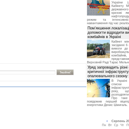
України (
Кабінету М
державног
кризові я
нафтопроду
режим та інтенсивніс
навантаження під час реаліза
Пом’якшення локалізаці
допомогти відродити в
комбайнів в Україні
Кабінет мі
засіданні 6
вимоги до 
виробниц
комбайн
предста
Верховній Раді Тарас Мельн
Уряд запровадить різні
критичної інфраструкт
опалювального сезону 
В Україні
списки
інфраструкт
року, що
розподілят
Про таке
повідомив перший віцепр
енергетики Денис Шмигаль.
«
Серпень 2
Пн
Вт
Ср
Чт
П