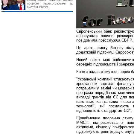
потрібні перехоплювачі до
систем Patriot.
Європейський банк реконструк
анонсували значне розширен
повідомила пресслужба ЄБРР.
Це дасть змогу бізнесу зал
додатковій підтримці Євросоюз
Новий пакет має забезпечи
середніх підприємств і збереже
Кошти надаватимуться через ба
"Українські компанії стикають
зростанням вартості фінансув
потребами у заміні чи модерні
програма передбачає можливі
вигляді грантів від ЄС для по
важливих капітальних інвести
технології, які посилюють 
відповідність стандартам ЄС", 
Щонайменше половина стимулі
ММСП: підприємства з пош
активами, бізнес у прифронтов
підтримують реінтеграцію внут