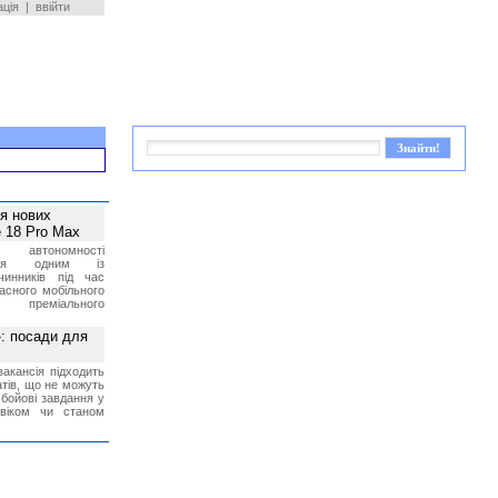
ація
|
ввійти
ея нових
 18 Pro Max
 автономності
ться одним із
чинників під час
асного мобільного
 преміального
»: посади для
акансія підходить
тів, що не можуть
бойові завдання у
 віком чи станом