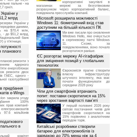
корпоративні закупівлі в
изельне пальне - на
магазинах мережі за безготівковим
2,7 грн/л.
розрахунком через корпоративний баланс,
 України у
повідомила пресслужба компанії.
51,2 млрд
Microsoft розширила можливості
Windows 11: біометричний вхід став
резерви України у
опередніми даними,
доступним на більшій кількості ПК
ь на $70,4 млн,
Ми вже писали про оновлення
, - до $51,2 млрд,
Windows Hello, яке очікується
Національний банк
в серпневому патчі Windows
У) у п'ятницю.
11. Схоже, за
 потужності
повідомленнями, воно почало
ля планового
розгортатися раніше.
ЄС розгортає мережу AI-гігафабрик
для зміцнення позицій у глобальних
планові ремонти з
женням ядерного
технологіях
'яти енергоблоках
Єврокомісія прагне створити
кож ремонти двох
власну інфраструктуру
тів ГАЕС, одного -
штучного інтелекту, яка має
ьної газотурбінної
почати функціонувати до
середини 2028 року
ив придбання
Чіпи для смартфонів втрачають
катів e-Wings
попит: поставки скоротилися на 15%
lon закрила угоду
через зростання вартості пам’яті
бання 100%
их прав компанії-
У першій половині 2026 року
електросамокатів
світові постачання чипів для
а 97.6 мільйонів
смартфонів скоротилися на
15% порівняно з аналогічним
періодом торік.
 податкового
 пального в
Китайські розробники створили
батарею для електромобілів із
зарядкою до 70% менш ніж за 4
ольний комітет