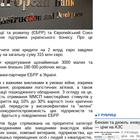
ції та розвитку (ЄБРР) та Європейський Союз
ня підтримки українського бізнесу. Про це
учити нові кредити на 2 млрд євро завдяки
у на загальну суму 315 млн євро.
ти кредитування щонайменше 3000 малих та
ння близько 180 000 робочих місць.
нки-партнери ЄБРР в Україні.
ся з важкими викликами в умовах війни, зокрема
ання, розривами логістичних зв'язків, а також
зації пошкодженого обладнання. З огляду на це,
сть отримання ММСП інвестиційних стимулів у
криття від 10% до 30% вартості їхніх критично
цій, передусім у високоефективні та "зелені"
конкурентоспроможність цих підприємств та
- йдеться у повідомленні ЄБРР.
У РУБРИЦІ
Бензин та дизель зно
в буде спрямована на пріоритетні категорії
— ціни на АЗС
кодженими або знищеними внаслідок війни
их зонах, компанії ветеранів, підприємства, що
У п'ятницю,
ціна на б
рішньо переміщених осіб і людей з інвалідністю,
знизилася н