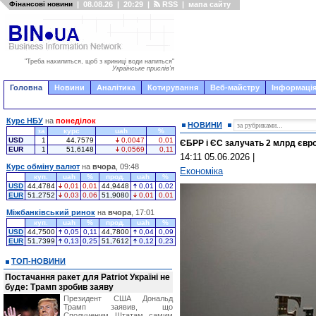
Фінансові новини
|
08.08.26
|
20:29
|
RSS
|
мапа сайту
"Треба нахилиться, щоб з криниці води напиться"
Українське прислів'я
Головна
Новини
Аналітика
Котирування
Веб-майстру
Інформація
Курс НБУ
на
понеділок
НОВИНИ
за
курс
uah
%
USD
1
44,7579
0,0047
0,01
ЄБРР і ЄС залучать 2 млрд євро 
EUR
1
51,6148
0,0569
0,11
14:11 05.06.2026
|
Курс обміну валют
на
вчора
, 09:48
Економіка
куп.
uah
%
прод.
uah
%
USD
44,4784
0,01
0,01
44,9448
0,01
0,02
EUR
51,2752
0,03
0,06
51,9080
0,01
0,01
Міжбанківський ринок
на
вчора
, 17:01
куп.
uah
%
прод.
uah
%
USD
44,7500
0,05
0,11
44,7800
0,04
0,09
EUR
51,7399
0,13
0,25
51,7612
0,12
0,23
ТОП-НОВИНИ
Постачання ракет для Patriot Україні не
буде: Трамп зробив заяву
Президент США Дональд
Трамп заявив, що
Сполученим Штатам самим