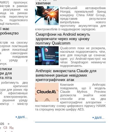
АМКУ) пропонує
хвилини
іністрів в рамках
Китайський автовиробник
о реагування на
Hongqi, преміальний бренд
вища на ринках
концерну China FAW Group,
ктів переглянути
представив результати
ть податкового
випробувань нового
ції пального.
прототипу акумулятора для
ї має
електромобілів із надшвидкою зарядкою.
иробництво
Смартфони на Android можуть
здорожчати через нову цінову
ністрів на своєму
політику Qualcomm
 серпня пом'якшив
Qualcomm поки не розкрила,
рівня локалізації
наскільки подорожчають чіпи,
тва самохідних
але для покупців це означає
ів, повідомив
одне: усі Android-пристрої на
вник уряду у
чіпах Snapdragon неминуче
ичук.
подорожчають.
 списки
Anthropic використала Claude для
ури для
виявлення раніше невідомих
та літа
криптографічних атак
 робитимуть два
Компанія Anthropic
 критичної
повідомила, що її модель
ури для різних пір
Claude Mythos Preview
б ефективніше
допомогла знайти нові
и електроенергію.
способи атак на два
 рішення уряду
криптографічні алгоритми -
ем'єр - міністр
постквантову схему цифрового підпису HAWK
та спрощену версію шифру AES.
•
далі...
•
далі...
026 »
т
Сб
Нд