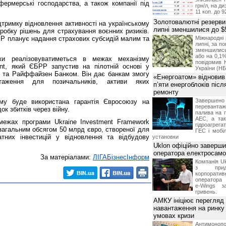
 фермерські господарства, а також компанії під
грн/л, на д
11 коп. до 9
Золотовалютні резерви
тримку відновлення активності на українському
липні зменшилися до $
робку рішень для страхування воєнних ризиків.
РР планує надання страхових субсидій малим та
Міжнародні 
липні, за п
зменшилис
або на 0,1%
ки реалізовуватиметься в межах механізму
повідомив 
ent, який ЄБРР запустив на пілотній основі у
України (НБ
м та Райффайзен Банком. Він дає банкам змогу
«Енергоатом» відновив
таження для позичальників, активи яких
п’яти енергоблоків піс
ремонту
Завершено 
зму буде використана гарантія Євросоюзу на
переванта
ок збитків через війну.
палива на п
АЕС, а та
межах програми Ukraine Investment Framework
гідроагрега
ty загальним обсягом 50 млрд євро, створеної для
ГЕС і мобіл
тних інвестицій у відновлення та відбудову
установки
Uklon офіційно заверш
оператора електросамо
За матеріалами:
ЛIГАБiзнесIнформ
Компанія Uk
з прид
корпоративн
оператора 
e-Wings з
гривень.
АМКУ ініціює перегляд
навантаження на ринку
умовах кризи
Антимоноп