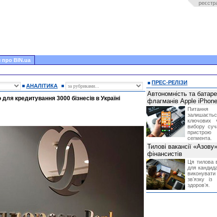
реєстр
 про BIN.ua
ПРЕС-РЕЛІЗИ
АНАЛІТИКА
Автономність та батар
для кредитування 3000 бізнесів в Україні
флагманів Apple iPhone
Питання
залишає
ключових 
вибору суч
пристрою
сегмента.
Тилові вакансії «Азову
фінансистів
Ця тилова в
для кандида
виконувати 
звʼязку із
здоровʼя.