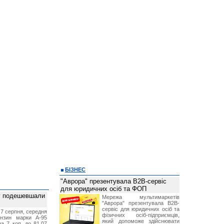
БІЗНЕС
"Аврора" презентувала B2B-сервіс
для юридичних осіб та ФОП
ву подешевшали
Мережа мультимаркетів
"Аврора" презентувала B2B-
сервіс для юридичних осіб та
 7 серпня, середня
фізичних осіб-підприємців,
ензин марки А-95
який допоможе здійснювати
а 7 коп. до 81,07