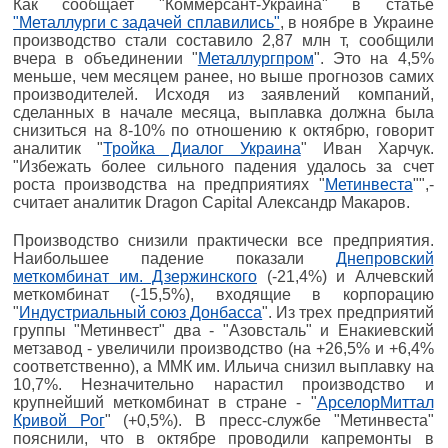
Как сообщает "Коммерсант-Украина" в статье
"Металлурги с задачей сплавились"
, в ноябре в Украине
производство стали составило 2,87 млн т, сообщили
вчера в объединении "
Металлургпром
". Это на 4,5%
меньше, чем месяцем ранее, но выше прогнозов самих
производителей. Исходя из заявлений компаний,
сделанных в начале месяца, выплавка должна была
снизиться на 8-10% по отношению к октябрю, говорит
аналитик "
Тройка Диалог Украина
" Иван Харчук.
"Избежать более сильного падения удалось за счет
роста производства на предприятиях "
Метинвеста
"",-
считает аналитик Dragon Capital Александр Макаров.
Производство снизили практически все предприятия.
Наибольшее падение показали
Днепровский
меткомбинат им. Дзержинского
(-21,4%) и Алчевский
меткомбинат (-15,5%), входящие в корпорацию
"
Индустриальный союз Донбасса
". Из трех предприятий
группы "Метинвест" два - "Азовсталь" и Енакиевский
метзавод - увеличили производство (на +26,5% и +6,4%
соответственно), а ММК им. Ильича снизил выплавку на
10,7%. Незначительно нарастил производство и
крупнейший меткомбинат в стране - "
АрселорМиттал
Кривой Рог
" (+0,5%). В пресс-службе "Метинвеста"
пояснили, что в октябре проводили капремонты в