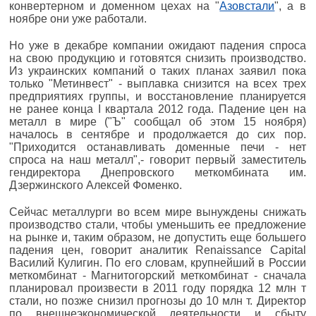
конвертерном и доменном цехах на "
Азовстали
", а в
ноябре они уже работали.
Но уже в декабре компании ожидают падения спроса
на свою продукцию и готовятся снизить производство.
Из украинских компаний о таких планах заявил пока
только "Метинвест" - выплавка снизится на всех трех
предприятиях группы, и восстановление планируется
не ранее конца I квартала 2012 года. Падение цен на
металл в мире ("Ъ" сообщал об этом 15 ноября)
началось в сентябре и продолжается до сих пор.
"Приходится останавливать доменные печи - нет
спроса на наш металл",- говорит первый заместитель
гендиректора Днепровского меткомбината им.
Дзержинского Алексей Фоменко.
Сейчас металлурги во всем мире вынуждены снижать
производство стали, чтобы уменьшить ее предложение
на рынке и, таким образом, не допустить еще большего
падения цен, говорит аналитик Renaissance Capital
Василий Кулигин. По его словам, крупнейший в России
меткомбинат - Магнитогорский меткомбинат - сначала
планировал произвести в 2011 году порядка 12 млн т
стали, но позже снизил прогнозы до 10 млн т. Директор
по внешнеэкономической деятельности и сбыту