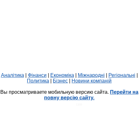
Аналітика
|
Фінанси
|
Економіка
|
Міжнародні
|
Регіональні
|
Политика
|
Бізнес
|
Новини компаній
Вы просматриваете мобильную версию сайта.
Перейти на
повну версію сайту.
HIT.UA
1399