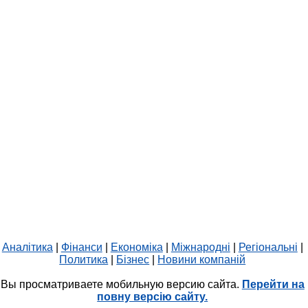
Аналітика
|
Фінанси
|
Економіка
|
Міжнародні
|
Регіональні
|
Политика
|
Бізнес
|
Новини компаній
Вы просматриваете мобильную версию сайта.
Перейти на
повну версію сайту.