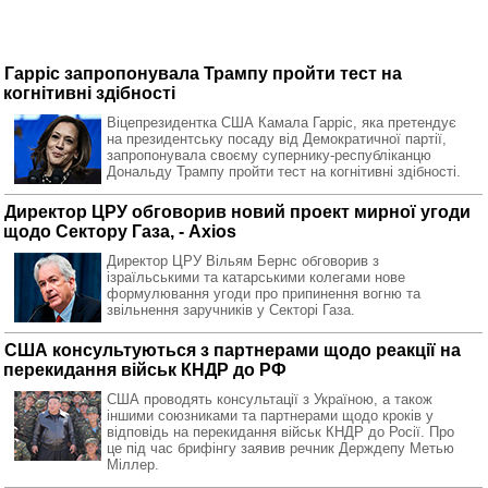
Гарріс запропонувала Трампу пройти тест на
когнітивні здібності
Віцепрезидентка США Камала Гарріс, яка претендує
на президентську посаду від Демократичної партії,
запропонувала своєму супернику-республіканцю
Дональду Трампу пройти тест на когнітивні здібності.
Директор ЦРУ обговорив новий проект мирної угоди
щодо Сектору Газа, - Axios
Директор ЦРУ Вільям Бернс обговорив з
ізраїльськими та катарськими колегами нове
формулювання угоди про припинення вогню та
звільнення заручників у Секторі Газа.
США консультуються з партнерами щодо реакції на
перекидання військ КНДР до РФ
США проводять консультації з Україною, а також
іншими союзниками та партнерами щодо кроків у
відповідь на перекидання військ КНДР до Росії. Про
це під час брифінгу заявив речник Держдепу Метью
Міллер.