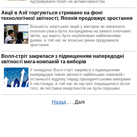
підтримували попит на активи-прихістки.
Акції в Азії торгуються стримано на фоні
технологічної звітності; Японія продовжує зростання
Більшість азіатських акцій у вівторок не змінилися,
оскільки увага була зосереджена на шквалі ключових
звітів, що мають бути опубліковані найближчими
днями, в той час як японські ринки продовжили
зростання.
Волл-стріт закрилася з підвищенням напередодні
звітності мега-компаній та виборів
У понеділок Волл-стріт закрився з підвищенням
напередодні тижня звітності найбільших компаній і
останнього відрізку перед президентськими виборами
5 листопада, в той час як настрої покращилися після
того, як поставки енергоносіїв не були порушені.
Назад
. . .
Далі