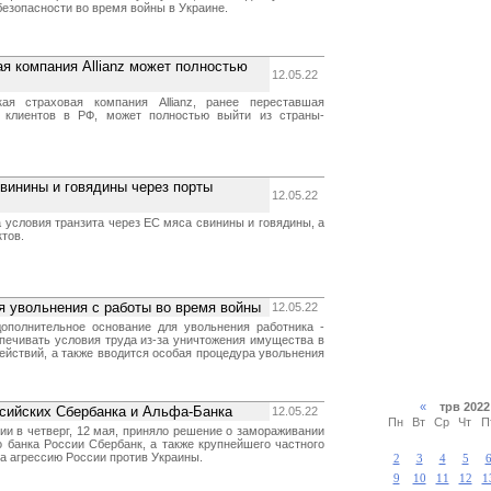
езопасности во время войны в Украине.
я компания Allianz может полностью
12.05.22
ая страховая компания Allianz, ранее переставшая
 клиентов в РФ, может полностью выйти из страны-
свинины и говядины через порты
12.05.22
 условия транзита через ЕС мяса свинины и говядины, а
тов.
 увольнения с работы во время войны
12.05.22
ополнительное основание для увольнения работника -
печивать условия труда из-за уничтожения имущества в
ействий, а также вводится особая процедура увольнения
«
трв 20
ссийских Сбербанка и Альфа-Банка
12.05.22
Пн
Вт
Ср
Чт
П
ии в четверг, 12 мая, приняло решение о замораживании
о банка России Сбербанк, а также крупнейшего частного
а агрессию России против Украины.
2
3
4
5
9
10
11
12
1