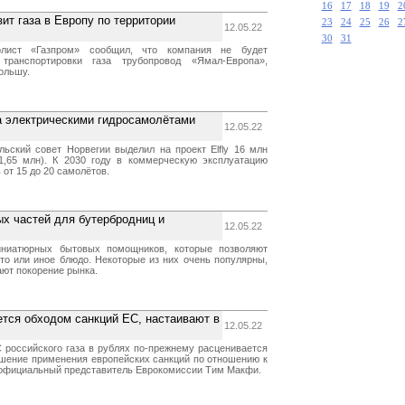
16
17
18
19
2
ит газа в Европу по территории
23
24
25
26
2
12.05.22
30
31
олист «Газпром» сообщил, что компания не будет
транспортировки газа трубопровод «Ямал-Европа»,
ольшу.
а электрическими гидросамолётами
12.05.22
льский совет Норвегии выделил на проект Elfly 16 млн
1,65 млн). К 2030 году в коммерческую эксплуатацию
 от 15 до 20 самолётов.
х частей для бутербродниц и
12.05.22
ниатюрных бытовых помощников, которые позволяют
 то или иное блюдо. Некоторые из них очень популярны,
ают покорение рынка.
ется обходом санкций ЕС, настаивают в
12.05.22
 российского газа в рублях по-прежнему расценивается
шение применения европейских санкций по отношению к
 официальный представитель Еврокомиссии Тим Макфи.