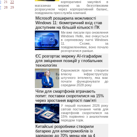
корпоративні закупівлі в
0
21
22
магазинах мережі за безготівковим
7
28
29
розрахунком через корпоративний баланс,
повідомила пресслужба компанії.
Microsoft розширила можливості
Windows 11: біометричний вхід став
доступним на більшій кількості ПК
Ми вже писали про оновлення
Windows Hello, яке очікується
в серпневому патчі Windows
11. Схоже, за
повідомленнями, воно почало
розгортатися раніше.
ЄС розгортає мережу AI-гігафабрик
для зміцнення позицій у глобальних
технологіях
Єврокомісія прагне створити
власну інфраструктуру
штучного інтелекту, яка має
почати функціонувати до
середини 2028 року
Чіпи для смартфонів втрачають
попит: поставки скоротилися на 15%
через зростання вартості пам’яті
У першій половині 2026 року
світові постачання чипів для
смартфонів скоротилися на
15% порівняно з аналогічним
періодом торік.
Китайські розробники створили
батарею для електромобілів із
зарядкою до 70% менш ніж за 4