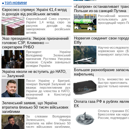
ТОП-НОВИНИ
«Газпром» останавливает транз
Євросоюз спрямує Україні €1,4 млрд
Польши из-за санкций Путина
із доходів від російських активів
Российский моноп
Європейський Союз спрямує
использовать для 
Україні 1,4 млрд євро за
проходящий через П
рахунок доходів від
заморожених російських
активів.
Норвегия соединит свои город
Указ президента: Умєров призначений
Elfly
головою СЗР, Клименко —
секретарем РНБО
Научно-исследовате
норвежских крон ($
Президент України
планируют запустить
Володимир Зеленський
призначив Pустема Умєрова
головою Служби зовнішньої
розвідки України.
Большое разнообразие запасны
Україна ніколи не вступить до НАТО,
вафельниц
— Залужний
Есть множество ми
Посол України у Британії,
быстро приготовить
генерал Валерій Залужний не
другие только начин
вважає перспективним рух
України до членства в НАТО,
визначений в Конституції
України.
Оплата газа РФ в рублях явля
Зеленський заявив, що Україна
ЕК
втратила близько 50 тисяч військових
Оплата странами ЕС
загиблими
Брюсселем как нару
За словами Володимира
России, подтвердил
Зеленського, Україна
втратила на війні близько 50
тисяч військових загиблими,