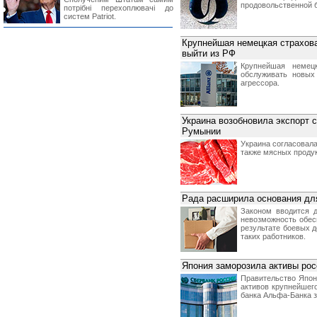
продовольственной б
потрібні перехоплювачі до
систем Patriot.
Крупнейшая немецкая страхова
выйти из РФ
Крупнейшая немецк
обслуживать новых
агрессора.
Украина возобновила экспорт 
Румынии
Украина согласовала
также мясных продук
Рада расширила основания для
Законом вводится д
невозможность обес
результате боевых д
таких работников.
Япония заморозила активы ро
Правительство Япон
активов крупнейшег
банка Альфа-Банка з