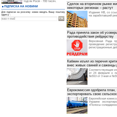
тоді як Росія - 700 тисяч.
Сделок на вторичном рынке жи
ПІДПИСКА НА НОВИНИ
некоторых регионах – растут
Для підписки на розсилку новин введіть Вашу поштову
Издание НВ, со ссы
адресу :
на заработавший рее
Рада приняла закон об усове
противодействия рейдерству
Верховная Рада пр
проведение регистр
регистрационные дей
Кабмин изъял из перечня крит
внес живых свиней и саженцы 
Соответствующие из
от 24 февраля о п
№553 от 3 мая и №55
Еврокомиссия одобрила план, 
экспортировать свою сельско
Европейская комисс
Украине экспортир
«Полосы солидарности