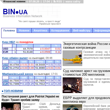
Фінансові новини
|
07.08.26
|
17:04
|
RSS
|
мапа сайту
"Не святі горшки ліплять, а прості люди"
Українське прислів'я
Головна
Новини
Аналітика
Котирування
Веб-майстру
Інформація
Курс НБУ
на
понеділок
Энергетическая война России 
за
курс
uah
%
газовые контрсанкции
USD
1
44,7579
0,0047
0,01
Газовая атака на
EUR
1
51,6148
0,0569
0,11
экономической войне
решительно настроен
Курс обміну валют
на
сьогодні
, 09:48
куп.
uah
%
прод.
uah
%
USD
44,4784
0,01
0,01
44,9448
0,01
0,02
EUR
51,2752
0,03
0,06
51,9080
0,01
0,01
Суд наложил арест на грузови
Міжбанківський ринок
на
сьогодні
, 17:01
стоимостью 200 миллионов
куп.
uah
%
прод.
uah
%
Суд за представле
USD
44,7500
0,05
0,11
44,7800
0,04
0,09
грузовиков и едини
EUR
51,7399
0,13
0,25
51,7612
0,12
0,23
налогов.
ТОП-НОВИНИ
Постачання ракет для Patriot Україні не
ЕБРР выделяет для продоволь
буде: Трамп зробив заяву
миллиона евро
Президент США Дональд
Европейский банк р
Трамп заявив, що
компании кредитно
Сполученим Штатам самим