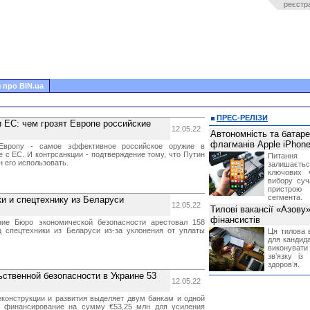
реєстр
 про BIN.ua
ПРЕС-РЕЛІЗИ
и ЕС: чем грозят Европе российские
12.05.22
Автономність та батар
флагманів Apple iPhone
 Европу - самое эффективное российское оружие в
 с ЕС. И контрсанкции - подтверждение тому, что Путин
Питання
 его использовать.
залишає
ключових 
вибору суч
пристрою
сегмента.
ки и спецтехнику из Беларуси
12.05.22
Тилові вакансії «Азову
фінансистів
ние Бюро экономической безопасности арестовал 158
ц спецтехники из Беларуси из-за уклонения от уплаты
Ця тилова в
для кандида
виконувати 
звʼязку із
здоровʼя.
ственной безопасности в Украине 53
12.05.22
еконструкции и развития выделяет двум банкам и одной
е финансирование на сумму €53,25 млн для усиления