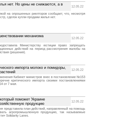
лья нет. Но цены не снижаются, а в
12.05.22
лкой на опрошенных риелторов сообщает, что, несмотря
стр, сделок купли-продажи жилья нет.
ршенствовании механизма
12.05.22
едоставила Министерству юстиции право запрещать
ационных действий на период рассмотрения жалобы на
ствия (решения).
ического импорта молоко и помидоры,
12.05.22
растений
менения Кабинет министров внес в постановление №153
еречне критического импорта своими постановлениями
4 от 7 мая.
который поможет Украине
12.05.22
хозяйственную продукцию
ия представила план действий, направленный на помощь
овать агропромышленную продукцию, так называемые
» Solidarity Lanes.