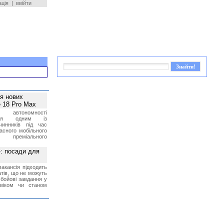
ація
|
ввійти
ея нових
 18 Pro Max
 автономності
ться одним із
чинників під час
асного мобільного
 преміального
»: посади для
акансія підходить
тів, що не можуть
бойові завдання у
 віком чи станом