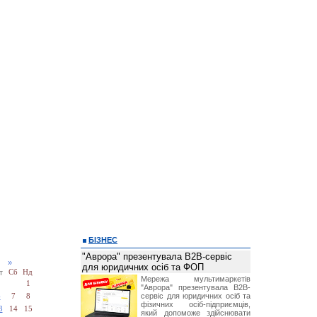
БІЗНЕС
"Аврора" презентувала B2B-сервіс
22
»
для юридичних осіб та ФОП
т
Сб
Нд
Мережа мультимаркетів
1
"Аврора" презентувала B2B-
сервіс для юридичних осіб та
6
7
8
фізичних осіб-підприємців,
3
14
15
який допоможе здійснювати