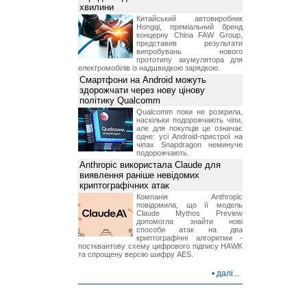
хвилини
Китайський автовиробник
Hongqi, преміальний бренд
концерну China FAW Group,
представив результати
випробувань нового
прототипу акумулятора для
електромобілів із надшвидкою зарядкою.
Смартфони на Android можуть
здорожчати через нову цінову
політику Qualcomm
Qualcomm поки не розкрила,
наскільки подорожчають чіпи,
але для покупців це означає
одне: усі Android-пристрої на
чіпах Snapdragon неминуче
подорожчають.
Anthropic використала Claude для
виявлення раніше невідомих
криптографічних атак
Компанія Anthropic
повідомила, що її модель
Claude Mythos Preview
допомогла знайти нові
способи атак на два
криптографічні алгоритми -
постквантову схему цифрового підпису HAWK
та спрощену версію шифру AES.
•
далі...