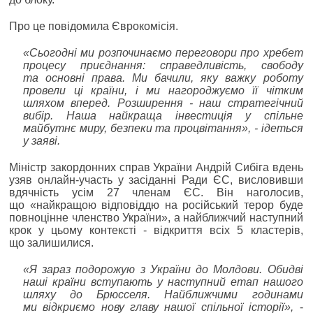
Про це повідомила Єврокомісія.
«Сьогодні ми розпочинаємо переговори про хребет
процесу приєднання: справедливість, свободу
та основні права. Ми бачили, яку важку роботу
провели ці країни, і ми нагороджуємо її чітким
шляхом вперед. Розширення - наш стратегічний
вибір. Наша найкраща інвестиція у спільне
майбутнє миру, безпеки та процвітання», - ідеться
у заяві.
Міністр закордонних справ України Андрій Сибіга вдень
узяв онлайн-участь у засіданні Ради ЄС, висловивши
вдячність усім 27 членам ЄС. Він наголосив,
що «найкращою відповіддю на російський терор буде
повноцінне членство України», а найближчий наступний
крок у цьому контексті - відкриття всіх 5 кластерів,
що залишилися.
«Я зараз подорожую з України до Молдови. Обидві
наші країни вступають у наступний етап нашого
шляху до Брюсселя. Найближчими годинами
ми відкриємо нову главу нашої спільної історії»,
-