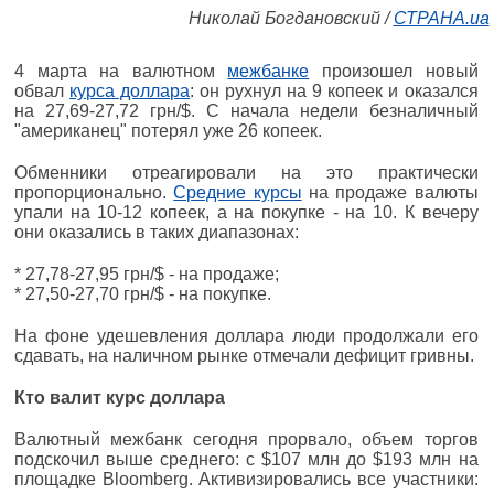
Николай Богдановский /
СТРАНА.ua
4 марта на валютном
межбанке
произошел новый
обвал
курса доллара
: он рухнул на 9 копеек и оказался
на 27,69-27,72 грн/$. С начала недели безналичный
"американец" потерял уже 26 копеек.
Обменники отреагировали на это практически
пропорционально.
Средние курсы
на продаже валюты
упали на 10-12 копеек, а на покупке - на 10. К вечеру
они оказались в таких диапазонах:
* 27,78-27,95 грн/$ - на продаже;
* 27,50-27,70 грн/$ - на покупке.
На фоне удешевления доллара люди продолжали его
сдавать, на наличном рынке отмечали дефицит гривны.
Кто валит курс доллара
Валютный межбанк сегодня прорвало, объем торгов
подскочил выше среднего: с $107 млн до $193 млн на
площадке Bloomberg. Активизировались все участники: