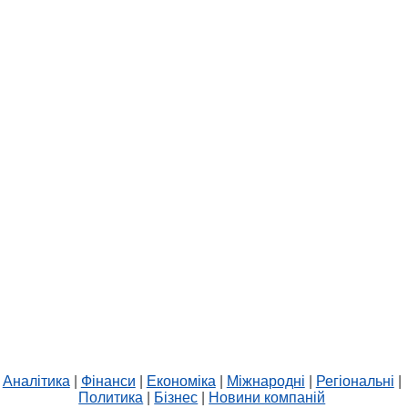
Аналітика
|
Фінанси
|
Економіка
|
Міжнародні
|
Регіональні
|
Политика
|
Бізнес
|
Новини компаній