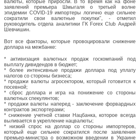
валюты, которые приросли. В то время как на фоне
заявлений премьера Шмыгаля о третьей волне
эпидемии COVID-19 импортеры логично еще сильнее
сократили свои валютные покупки", - отметил
руководитель отдела аналитики ГК Forex Club Андрей
Шевчишин.
Вот все факторы, которые провоцировали снижение
доллара на межбанке:
* активизация валютных продаж госкомпаний под
выплату дивидендов в бюджет;
* более интенсивные продажи доллара под уплату
налогов со стороны бизнеса;
* продажи валюты агросектором, который готовится к
посевной;
* сброс доллара и игра на понижение со стороны
валютных спекулянтов;
* продажи валюты наперед - заключение форвардных
контрактов экспортерами;
* снижение учетной ставки Нацбанка, которое всегда
выливается в укрепление нацвалюты;
* низкий спрос на доллар со стороны импортеров,
который еще сильнее сократился после заявления
премьер-министра о возможном введении в Украине