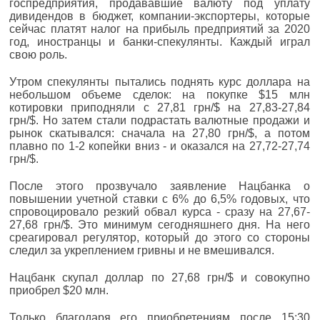
госпредприятия, продававшие валюту под уплату
дивидендов в бюджет, компании-экспортеры, которые
сейчас платят налог на прибыль предприятий за 2020
год, иностранцы и банки-спекулянты. Каждый играл
свою роль.
Утром спекулянты пытались поднять курс доллара на
небольшом объеме сделок: на покупке $15 млн
котировки приподняли с 27,81 грн/$ на 27,83-27,84
грн/$. Но затем стали подрастать валютные продажи и
рынок скатывался: сначала на 27,80 грн/$, а потом
плавно по 1-2 копейки вниз - и оказался на 27,72-27,74
грн/$.
После этого прозвучало заявление Нацбанка о
повышении учетной ставки с 6% до 6,5% годовых, что
спровоцировало резкий обвал курса - сразу на 27,67-
27,68 грн/$. Это минимум сегодняшнего дня. На него
среагировал регулятор, который до этого со стороны
следил за укреплением гривны и не вмешивался.
Нацбанк скупал доллар по 27,68 грн/$ и совокупно
приобрел $20 млн.
Только благодаря его приобретениям после 15:30