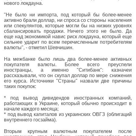
нового локдауна.
"Не было ни импорта, под который бы более-менее
активно брали доллар, ни спроса со стороны населения
или спекулянтов, которые могли бы на низких уровнях
сбалансировать продажи. Ничего этого не было. Да
еще над экономикой навис риск локдауна, который еще
сильнее ударит по всем перечисленным потребителям
валюты", - отметил Шевчишин.
На межбанке было лишь два более-менее активных
покупателя валюты. Более всего преуспели
иностранцы, а именно "Ситибанк": казначеи
рассказывали, что он скупал доллар по мере снижения
его курса. Источники "Страны" назвали две причины
таких покупок:
* под вывод дивидендов иностранных компаний,
работающих в Украине, который обычно происходит в
начале каждого месяца;
* под вывод капиталов из украинских ОВГЗ (облигаций
внутреннего госзайма).
Вторым крупным валютным покупателем после