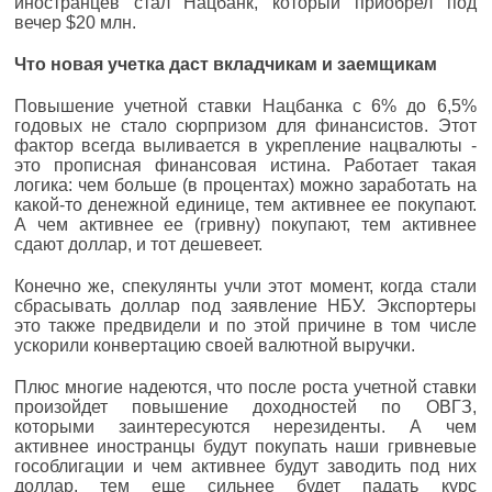
иностранцев стал Нацбанк, который приобрел под
вечер $20 млн.
Что новая учетка даст вкладчикам и заемщикам
Повышение учетной ставки Нацбанка с 6% до 6,5%
годовых не стало сюрпризом для финансистов. Этот
фактор всегда выливается в укрепление нацвалюты -
это прописная финансовая истина. Работает такая
логика: чем больше (в процентах) можно заработать на
какой-то денежной единице, тем активнее ее покупают.
А чем активнее ее (гривну) покупают, тем активнее
сдают доллар, и тот дешевеет.
Конечно же, спекулянты учли этот момент, когда стали
сбрасывать доллар под заявление НБУ. Экспортеры
это также предвидели и по этой причине в том числе
ускорили конвертацию своей валютной выручки.
Плюс многие надеются, что после роста учетной ставки
произойдет повышение доходностей по ОВГЗ,
которыми заинтересуются нерезиденты. А чем
активнее иностранцы будут покупать наши гривневые
гособлигации и чем активнее будут заводить под них
доллар, тем еще сильнее будет падать курс