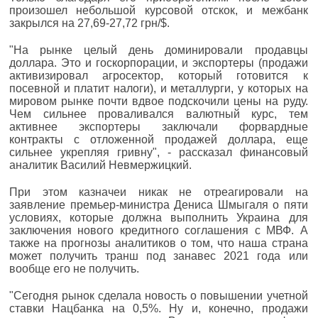
произошел небольшой курсовой отскок, и межбанк
закрылся на 27,69-27,72 грн/$.
"На рынке целый день доминировали продавцы
доллара. Это и госкорпорации, и экспортеры (продажи
активизировал агросектор, который готовится к
посевной и платит налоги), и металлурги, у которых на
мировом рынке почти вдвое подскочили цены на руду.
Чем сильнее проваливался валютный курс, тем
активнее экспортеры заключали форвардные
контракты с отложенной продажей доллара, еще
сильнее укрепляя гривну", - рассказал финансовый
аналитик Василий Невмержицкий.
При этом казначеи никак не отреагировали на
заявление премьер-министра Дениса Шмыгаля о пяти
условиях, которые должна выполнить Украина для
заключения нового кредитного соглашения с МВФ. А
также на прогнозы аналитиков о том, что наша страна
может получить транш под занавес 2021 года или
вообще его не получить.
"Сегодня рынок сделала новость о повышении учетной
ставки Нацбанка на 0,5%. Ну и, конечно, продажи