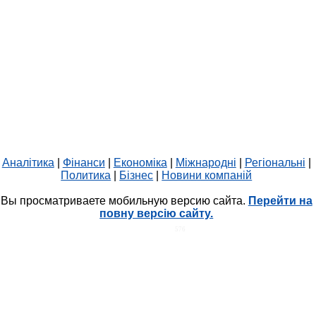
Аналітика
|
Фінанси
|
Економіка
|
Міжнародні
|
Регіональні
|
Политика
|
Бізнес
|
Новини компаній
Вы просматриваете мобильную версию сайта.
Перейти на
повну версію сайту.
HIT.UA
576