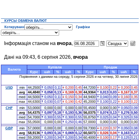
КУРСЫ ОБМЕНА ВАЛЮТ
Котирування
Графіки
Інформація станом на
вчора
,
Дані на 09:43, 6 серпня 2026,
вчора
Купівля
Продаж
Валюта
Курс
uah
%
uah
%
Курс
uah
%
uah
%
Порівняння з даними на середу, 5 серпня 2026 и на четвер, 30 липня 2026
USD
min
44,2500
0,050
0,11
0,200
0,45
44,7200
0,100
0,22
0,200
0,45
avg
44,4840
0,058
0,13
0,169
0,38
44,9364
0,013
0,03
0,167
0,37
med
44,5000
0,050
0,11
0,150
0,34
44,9400
0,040
0,09
0,160
0,35
max
44,6300
0,030
0,07
0,190
0,42
45,2000
0,100
0,22
0,100
0,22
CHF
min
53,0000
0,000
0,00
0,000
0,00
55,4500
0,000
0,00
0,050
0,09
avg
54,4375
0,097
0,18
0,193
0,36
56,0375
0,074
0,13
0,276
0,50
med
54,7000
0,300
0,55
0,300
0,55
55,8750
0,025
0,04
0,325
0,59
max
55,0500
0,000
0,00
0,250
0,46
57,0000
0,000
0,00
0,000
0,00
GBP
min
57,0000
0,000
0,00
0,000
0,00
59,7300
0,220
0,37
0,050
0,08
avg
58,9136
0,093
0,16
0,069
0,12
60,5073
0,026
0,04
0,163
0,27
med
59,2000
0,200
0,34
0,200
0,34
60,4000
0,100
0,17
0,125
0,21