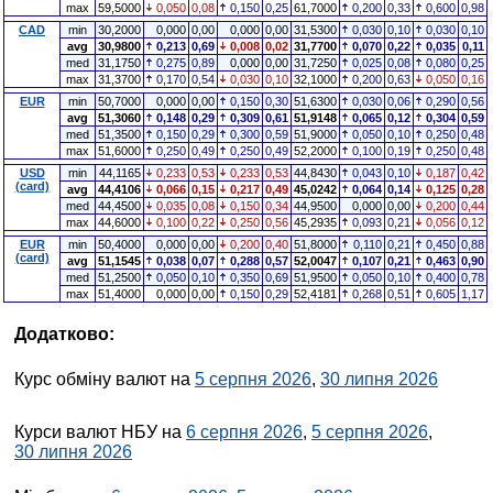
max
59,5000
0,050
0,08
0,150
0,25
61,7000
0,200
0,33
0,600
0,98
CAD
min
30,2000
0,000
0,00
0,000
0,00
31,5300
0,030
0,10
0,030
0,10
avg
30,9800
0,213
0,69
0,008
0,02
31,7700
0,070
0,22
0,035
0,11
med
31,1750
0,275
0,89
0,000
0,00
31,7250
0,025
0,08
0,080
0,25
max
31,3700
0,170
0,54
0,030
0,10
32,1000
0,200
0,63
0,050
0,16
EUR
min
50,7000
0,000
0,00
0,150
0,30
51,6300
0,030
0,06
0,290
0,56
avg
51,3060
0,148
0,29
0,309
0,61
51,9148
0,065
0,12
0,304
0,59
med
51,3500
0,150
0,29
0,300
0,59
51,9000
0,050
0,10
0,250
0,48
max
51,6000
0,250
0,49
0,250
0,49
52,2000
0,100
0,19
0,250
0,48
USD
min
44,1165
0,233
0,53
0,233
0,53
44,8430
0,043
0,10
0,187
0,42
(card)
avg
44,4106
0,066
0,15
0,217
0,49
45,0242
0,064
0,14
0,125
0,28
med
44,4500
0,035
0,08
0,150
0,34
44,9500
0,000
0,00
0,200
0,44
max
44,6000
0,100
0,22
0,250
0,56
45,2935
0,093
0,21
0,056
0,12
EUR
min
50,4000
0,000
0,00
0,200
0,40
51,8000
0,110
0,21
0,450
0,88
(card)
avg
51,1545
0,038
0,07
0,288
0,57
52,0047
0,107
0,21
0,463
0,90
med
51,2500
0,050
0,10
0,350
0,69
51,9500
0,050
0,10
0,400
0,78
max
51,4000
0,000
0,00
0,150
0,29
52,4181
0,268
0,51
0,605
1,17
Додатково:
Курс обміну валют на
5 серпня 2026
,
30 липня 2026
Курси валют НБУ на
6 серпня 2026
,
5 серпня 2026
,
30 липня 2026