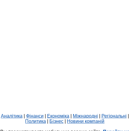
Аналітика
|
Фінанси
|
Економіка
|
Міжнародні
|
Регіональні
|
Политика
|
Бізнес
|
Новини компаній