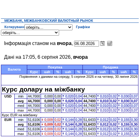
МЕЖБАНК, МЕЖБАНКОВСКИЙ ВАЛЮТНЫЙ РЫНОК
Котирування
Графіки
Інформація станом на
вчора
,
Дані на 17:05, 6 серпня 2026,
вчора
Покупка
Продажа
Валюта
Курс
uah
%
uah
%
Курс
uah
%
uah
%
Порівняння з даними на середу, 5 серпня 2026 и на четвер, 30 липня 2026
Курс долару на міжбанку
USD
min
44,7000
0,000
0,00
0,020
0,04
44,7400
0,010
0,02
0,030
0,07
avg
44,7000
0,000
0,00
0,020
0,04
44,7400
0,010
0,02
0,030
0,07
med
44,7000
0,000
0,00
0,020
0,04
44,7400
0,010
0,02
0,030
0,07
max
44,7000
0,000
0,00
0,020
0,04
44,7400
0,010
0,02
0,030
0,07
Курс EUR на міжбанку
EUR
min
51,6106
0,009
0,02
0,144
0,28
51,6433
0,012
0,02
0,155
0,30
avg
51,6106
0,009
0,02
0,144
0,28
51,6433
0,012
0,02
0,155
0,30
med
51,6106
0,009
0,02
0,144
0,28
51,6433
0,012
0,02
0,155
0,30
max
51,6106
0,009
0,02
0,144
0,28
51,6433
0,012
0,02
0,155
0,30