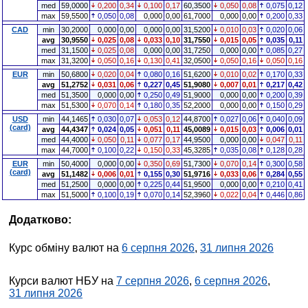
med
59,0000
0,200
0,34
0,100
0,17
60,3500
0,050
0,08
0,075
0,12
max
59,5500
0,050
0,08
0,000
0,00
61,7000
0,000
0,00
0,200
0,33
CAD
min
30,2000
0,000
0,00
0,000
0,00
31,5200
0,010
0,03
0,020
0,06
avg
30,9550
0,025
0,08
0,033
0,10
31,7550
0,015
0,05
0,035
0,11
med
31,1500
0,025
0,08
0,000
0,00
31,7250
0,000
0,00
0,085
0,27
max
31,3200
0,050
0,16
0,130
0,41
32,0500
0,050
0,16
0,050
0,16
EUR
min
50,6800
0,020
0,04
0,080
0,16
51,6200
0,010
0,02
0,170
0,33
avg
51,2752
0,031
0,06
0,227
0,45
51,9080
0,007
0,01
0,217
0,42
med
51,3500
0,000
0,00
0,250
0,49
51,9000
0,000
0,00
0,200
0,39
max
51,5300
0,070
0,14
0,180
0,35
52,2000
0,000
0,00
0,150
0,29
USD
min
44,1465
0,030
0,07
0,053
0,12
44,8700
0,027
0,06
0,040
0,09
(card)
avg
44,4347
0,024
0,05
0,051
0,11
45,0089
0,015
0,03
0,006
0,01
med
44,4000
0,050
0,11
0,077
0,17
44,9500
0,000
0,00
0,047
0,11
max
44,7000
0,100
0,22
0,150
0,33
45,3285
0,035
0,08
0,128
0,28
EUR
min
50,4000
0,000
0,00
0,350
0,69
51,7300
0,070
0,14
0,300
0,58
(card)
avg
51,1482
0,006
0,01
0,155
0,30
51,9716
0,033
0,06
0,284
0,55
med
51,2500
0,000
0,00
0,225
0,44
51,9500
0,000
0,00
0,210
0,41
max
51,5000
0,100
0,19
0,070
0,14
52,3960
0,022
0,04
0,446
0,86
Додатково:
Курс обміну валют на
6 серпня 2026
,
31 липня 2026
Курси валют НБУ на
7 серпня 2026
,
6 серпня 2026
,
31 липня 2026