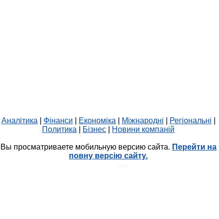
Аналітика
|
Фінанси
|
Економіка
|
Міжнародні
|
Регіональні
|
Политика
|
Бізнес
|
Новини компаній
Вы просматриваете мобильную версию сайта.
Перейти на
повну версію сайту.
HIT.UA
1371