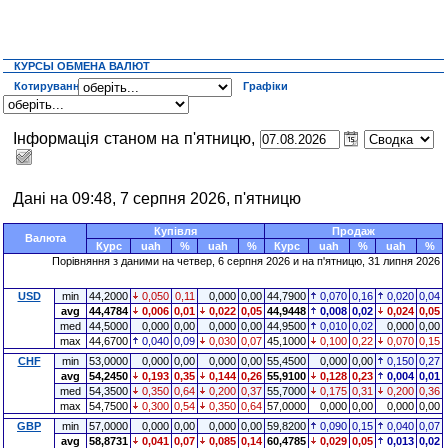
КУРСЫ ОБМЕНА ВАЛЮТ
Котирування
Графіки
Інформація станом на п'ятницю,
Дані на 09:48, 7 серпня 2026, п'ятницю
Купівля
Продаж
Валюта
Курс
uah
%
uah
%
Курс
uah
%
uah
%
Порівняння з даними на четвер, 6 серпня 2026 и на п'ятницю, 31 липня 2026
USD
min
44,2000
0,050
0,11
0,000
0,00
44,7900
0,070
0,16
0,020
0,04
avg
44,4784
0,006
0,01
0,022
0,05
44,9448
0,008
0,02
0,024
0,05
med
44,5000
0,000
0,00
0,000
0,00
44,9500
0,010
0,02
0,000
0,00
max
44,6700
0,040
0,09
0,030
0,07
45,1000
0,100
0,22
0,070
0,15
CHF
min
53,0000
0,000
0,00
0,000
0,00
55,4500
0,000
0,00
0,150
0,27
avg
54,2450
0,193
0,35
0,144
0,26
55,9100
0,128
0,23
0,004
0,01
med
54,3500
0,350
0,64
0,200
0,37
55,7000
0,175
0,31
0,200
0,36
max
54,7500
0,300
0,54
0,350
0,64
57,0000
0,000
0,00
0,000
0,00
GBP
min
57,0000
0,000
0,00
0,000
0,00
59,8200
0,090
0,15
0,040
0,07
avg
58,8731
0,041
0,07
0,085
0,14
60,4785
0,029
0,05
0,013
0,02