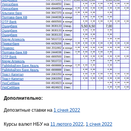
Укргазбанк
*,**
*,**
*,**
*,**
*,**
*,**
044 4944650
1/мес.
Укргазбанк
*,**
*,**
*,**
*,**
*,**
*,**
*,**
044 4944650
в конце
Альпари банк
*,**
*,**
*,**
*,**
044 3647370
в конце
Полтава-банк КФ
*,**
*,**
*,**
*,**
044 2444036
в конце
OTP Bank
*,**
*,**
*,**
*,**
*,**
*,**
044 4900500
в конце
Ощадбанк
5,50
6,50
7,00
044 3630133
1/квар.
Ощадбанк
*,**
*,**
*,**
044 3630133
в конце
Ощадбанк
*,**
*,**
*,**
044 3630133
1/мес.
Креди Агриколь
*,**
*,**
*,**
*,**
044 5810723
в конце
Приватбанк
*,**
*,**
*,**
*,**
*,**
*,**
*,**
044 4429206
1/мес.
Правекс
*,**
*,**
*,**
*,**
*,**
*,**
*,**
044 2011662
в конце
Полтава-банк КФ
*,**
*,**
*,**
*,**
*,**
044 2444036
1/мес.
OTP Bank
*,**
*,**
*,**
*,**
*,**
*,**
044 4900500
1/мес.
Креди Агриколь
*,**
*,**
*,**
044 5810723
1/мес.
Райффайзен Банк Аваль
*,**
*,**
*,**
*,**
044 4908888
в конце
Райффайзен Банк Аваль
*,**
*,**
*,**
044 4908888
1/мес.
Траст-Капитал
*,**
*,**
*,**
*,**
*,**
*,**
044 2063350
в конце
Траст-Капитал
*,**
*,**
*,**
*,**
*,**
*,**
044 2063350
1/мес.
УкрСиббанк
*,**
*,**
*,**
044 4624923
в конце
УкрСиббанк
*,**
*,**
*,**
044 4624923
1/мес.
Дополнительно:
Депозитные ставки на
1 січня 2022
Курсы валют НБУ на
11 лютого 2022
,
1 січня 2022