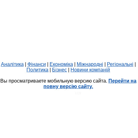
Аналітика
|
Фінанси
|
Економіка
|
Міжнародні
|
Регіональні
|
Политика
|
Бізнес
|
Новини компаній
Вы просматриваете мобильную версию сайта.
Перейти на
повну версію сайту.
HIT.UA
1129