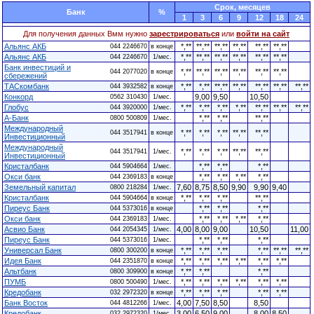
Cрок, месяцев
Банк
%
1
3
6
9
12
18
24
Для получения данных Вмм нужно
зарестрироваться
или
войти на сайт
Альянс АКБ
*,**
**,**
**,**
**,**
**,**
**,**
044 2246670
в конце
Альянс АКБ
*,**
**,**
**,**
**,**
**,**
**,**
044 2246670
1/мес.
Банк инвестиций и
*,**
**,**
**,**
**,**
**,**
**,**
044 2077020
в конце
сбережений
ТАСкомбанк
*,**
*,**
**,**
**,**
**,**
**,**
**,**
044 3932582
в конце
Конкорд
9,00
9,50
10,50
0562 310430
1/мес.
Глобус
*,**
*,**
*,**
*,**
**,**
**,**
**,**
044 3920000
1/мес.
А-Банк
*,**
*,**
**,**
0800 500809
1/мес.
Международный
*,**
*,**
*,**
**,**
**,**
044 3517941
в конце
Инвестиционный
Международный
*,**
*,**
*,**
**,**
**,**
044 3517941
1/мес.
Инвестиционный
Кристалбанк
*,**
*,**
*,**
044 5904664
1/мес.
Окси банк
*,**
*,**
*,**
*,**
044 2369183
в конце
Земельный капитал
7,60
8,75
8,50
9,90
9,90
9,40
0800 218284
1/мес.
Кристалбанк
*,**
*,**
*,**
**,**
044 5904664
в конце
Пиреус Банк
*,**
*,**
*,**
044 5373016
в конце
Окси банк
*,**
*,**
*,**
*,**
044 2369183
1/мес.
Асвио Банк
4,00
8,00
9,00
10,50
11,00
044 2054345
1/мес.
Пиреус Банк
*,**
*,**
*,**
044 5373016
1/мес.
Универсал Банк
*,**
*,**
*,**
*,**
**,**
**,**
0800 300200
в конце
Идея Банк
*,**
*,**
*,**
*,**
*,**
*,**
044 2351870
в конце
Альтбанк
*,**
*,**
*,**
0800 309900
в конце
ПУМБ
*,**
*,**
*,**
*,**
*,**
*,**
0800 500490
1/мес.
Кредобанк
*,**
*,**
*,**
*,**
*,**
032 2972320
в конце
Банк Восток
4,00
7,50
8,50
8,50
044 4812266
1/мес.
Кредобанк
3,00
6,50
9,00
8,00
8,50
032 2972320
1/мес.