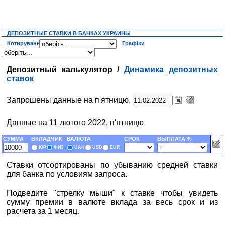
ДЕПОЗИТНЫЕ СТАВКИ В БАНКАХ УКРАИНЫ
Котирування
Графіки
Депозитный калькулятор /
Динамика депозитных
ставок
Запрошены данные на п'ятницю,
Данные на 11 лютого 2022, п'ятницю
СУММА
ВКЛАДЧИК
ВАЛЮТА
СРОК
ВЫПЛАТА %
ЮР
ФИЗ
UAH
USD
EUR
Ставки отсортированы по убыванию средней ставки
для банка по условиям запроса.
Подведите "стрелку мыши" к ставке чтобы увидеть
сумму премии в валюте вклада за весь срок и из
расчета за 1 месяц.