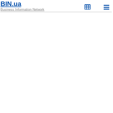
BIN.ua
Business Information Network