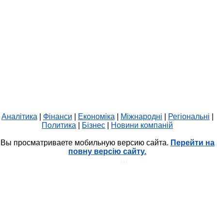
Аналітика
|
Фінанси
|
Економіка
|
Міжнародні
|
Регіональні
|
Политика
|
Бізнес
|
Новини компаній
Вы просматриваете мобильную версию сайта.
Перейти на
повну версію сайту.
HIT.UA
140