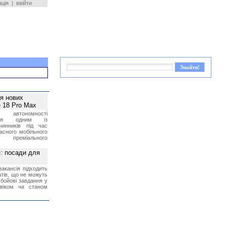
ація
|
ввійти
ея нових
 18 Pro Max
 автономності
ться одним із
чинників під час
асного мобільного
 преміального
»: посади для
акансія підходить
тів, що не можуть
бойові завдання у
 віком чи станом