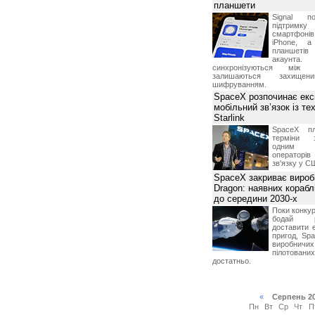
планшети
Signal по
ответственность за невозможность обслуживания
підтрим
щим от нее причинам, включая нарушение работы линий
смартфоні
й связи, неисправность оборудования, невыполнения
iPhone, а
планшетів
акаунта.
синхронізуються між 
залишаються захищени
шифруванням.
SpaceX розпочинає екс
мобільний зв’язок із те
Starlink
SpaceX пл
терміни з
одним з
операторі
зв'язку у С
SpaceX закриває вироб
Dragon: наявних корабл
до середини 2030-х
Поки конку
бодай р
доставити 
пригод, Sp
виробничих
пілотова
достатньо.
«
Серпень 2
Пн
Вт
Ср
Чт
П