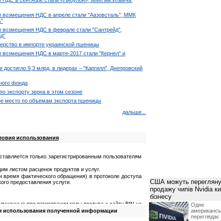
 НДС в сентябре стали «Нибулон», ММК им.Ильича,
 возмещения НДС в апреле стали "Аазовсталь", ММК
ь"
 возмещения НДС в феврале стали "Сантрейд",
йд"
ерство в импорте украинской пшеницы
возмещения НДС в марте-2017 стали "Кернел" и
достигло 9,3 млрд, в лидерах – "Каргилл", Днепровский
рного фонда
по экспорту зерна в этом сезоне
ое место по объемам экспорта пшеницы
дальше...
ловия использования
ставляется только зарегистрированным пользователям
им листом расценок продуктов и услуг.
 и время фактического обращения) в протоколе доступа
США можуть перегляну
ого предоставления услуги.
продажу чипів Nvidia к
бізнесу
лученные при регистрации коды доступа к сайту BIN.ua
Одне 
я использования полученной информации
американ
олученную информацию;
перегляда