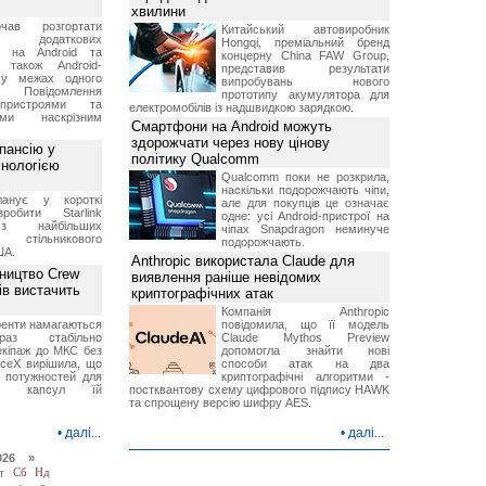
хвилини
чав розгортати
Китайський автовиробник
ку додаткових
Hongqi, преміальний бренд
в на Android та
концерну China FAW Group,
 також Android-
представив результати
 у межах одного
випробувань нового
 Повідомлення
прототипу акумулятора для
пристроями та
електромобілів із надшвидкою зарядкою.
ми наскрізним
Смартфони на Android можуть
здорожчати через нову цінову
пансію у
політику Qualcomm
хнологією
Qualcomm поки не розкрила,
наскільки подорожчають чіпи,
анує у короткі
але для покупців це означає
робити Starlink
одне: усі Android-пристрої на
 найбільших
чіпах Snapdragon неминуче
в стільникового
подорожчають.
ША.
Anthropic використала Claude для
ництво Crew
виявлення раніше невідомих
ів вистачить
криптографічних атак
Компанія Anthropic
ренти намагаються
повідомила, що її модель
аз стабільно
Claude Mythos Preview
екіпаж до МКС без
допомогла знайти нові
aceX вирішила, що
способи атак на два
 потужностей для
криптографічні алгоритми -
них капсул їй
постквантову схему цифрового підпису HAWK
та спрощену версію шифру AES.
•
далі...
•
далі...
026 »
т
Сб
Нд