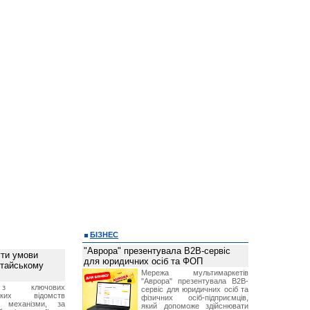
БІЗНЕС
"Аврора" презентувала B2B-сервіс
ти умови
для юридичних осіб та ФОП
итайському
Мережа мультимаркетів
"Аврора" презентувала B2B-
з ключових
сервіс для юридичних осіб та
ських відомств
фізичних осіб-підприємців,
є механізми, за
який допоможе здійснювати