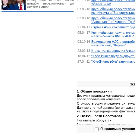
02.10.18
Крупнейшими получателями
потрібні перехоплювачі до
«Азовсталь»
систем Patriot.
03.05.18
Крупнейшими получателями
им. Ильича и "Запорожстал
02.03.18
Крупнейшими получателями
"Азовсталь" и "Кернелл Тре
21.04.17
Страны Азии сохраняют лид
05.04.17
Крупнейшими получателями 
меткомбинаты ДМК и АМКР
03.10.16
Возмещения НДС в сентябре 
меткобминат, "Кернел"
23.01.13
Кто купил пшеницу из Агра
18.04.12
"Хлеб Инвестбуд" лидирует 
27.04.11
"ХлебИнвестбуд" занял пят
Ус
1. Общие положения
Доступ к платным материалам предо
после пополнения кошелька.
Стоимость услуг определяется текущ
Данные учетной записи (логин, дата
являются подтверждением фактическ
2. Обязанности Посетителя
Посетитель обязуется:
*
не предоставлять третьим лицам по
(логин, пароль);
Я принимаю услови
*
не предоставлять третьим лицам п