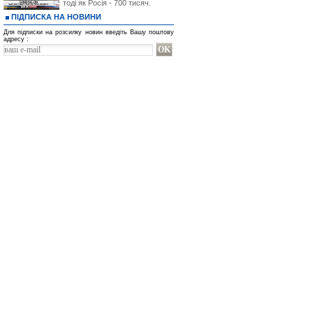
тоді як Росія - 700 тисяч.
данных и материалов сайта BIN.ua.
ПІДПИСКА НА НОВИНИ
Администрация сайта не несет 
Посетителя по каким-либо независя
Для підписки на розсилку новин введіть Вашу поштову
связи, неисправность работы лини
адресу :
обязательств третьими лицами.