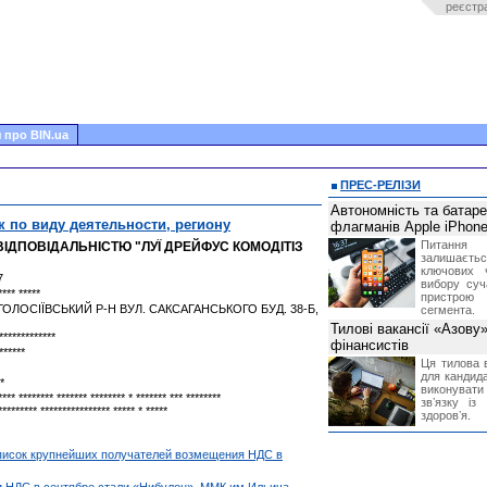
реєстр
 про BIN.ua
ПРЕС-РЕЛІЗИ
Автономність та батар
к по виду деятельности, региону
флагманів Apple iPhone
Питання
ДПОВІДАЛЬНІСТЮ "ЛУЇ ДРЕЙФУС КОМОДІТІЗ
залишає
ключових 
7
вибору суч
**** *****
пристрою
 ГОЛОСІЇВСЬКИЙ Р-Н ВУЛ. САКСАГАНСЬКОГО БУД. 38-Б,
сегмента.
Тилові вакансії «Азову
*************
фінансистів
******
Ця тилова в
для кандида
**
виконувати 
**** ******** ******* ******** * ******* *** ********
звʼязку із
********* **************** ***** * *****
здоровʼя.
писок крупнейших получателей возмещения НДС в