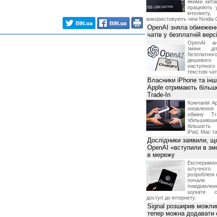
якими китай
мацию для причинения ущерба третьим лицам.
працюють 
йта
інтелекту
використовують чіпи Nvidia 
ученных от Посетителя в процессе регистрации;
OpenAI зняла обмеженн
ваемую информацию в максимально короткие сроки.
чатів у безплатній вер
OpenAI ан
зміни дл
лученную) информацию только для собственных нужд.
безплатн
влять информацию третьим лицам, тиражировать ее
дешевого
наступног
та за технической поддержкой и консультацией по
текстові ча
Власники iPhone та інш
етителю не влечет перехода права на указанную
Apple отримають більш
Trade-In
Компанія Ap
оновлення
вляемой информации;
обміну T
исимости от наличия остатка предоплаченной суммы на
збільшивши
но уведомив его по системе персональних сообщений о
більшість
х дней до вступления в силу данных изменений;
iPad, Mac т
в случае необходимости проведения профилактических
Дослідники заявили, щ
OpenAI «вступили в змо
ся от предоставления информации Посетителю в случае
м числе нарушения условий о запрете предоставления
в мережу
дела, информации третьим лицам, а также в случае
Експериме
г в незаконных целях и/или незаконным способом;
штучного 
вить контактный номер телефона, для уточнения
розроблені 
 оказания качественных услуг.
почали 
повідомлен
шукати с
етственность и риски, связанные с использованием
доступ до інтернету.
N.ua.
ственности за какие бы то ни было прямые, непрямые,
Signal розширив можлив
тки, упущенную выгоду, временное прекращение
тепер можна додавати
тате использования или невозможности использования