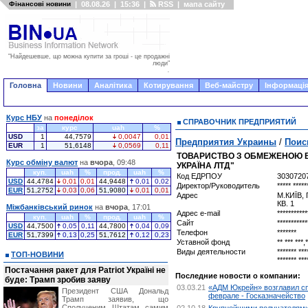
Фінансові новини
|
08.08.26
|
15:36
|
RSS
|
мапа сайту
"Найдешевше, що можна купити за гроші - це продажні
люди"
.
Головна
Новини
Аналітика
Котирування
Веб-майстру
Інформація
Курс НБУ
на
понеділок
СПРАВОЧНИК ПРЕДПРИЯТИЙ
за
курс
uah
%
USD
1
44,7579
0,0047
0,01
Предприятия Украины
/
Поис
EUR
1
51,6148
0,0569
0,11
ТОВАРИСТВО З ОБМЕЖЕНОЮ ВІ
Курс обміну валют
на
вчора
, 09:48
УКРАЇНА ЛТД"
куп.
uah
%
прод.
uah
%
Код ЕДРПОУ
3030720
USD
44,4784
0,01
0,01
44,9448
0,01
0,02
Директор/Руководитель
***** *****
EUR
51,2752
0,03
0,06
51,9080
0,01
0,01
Адрес
М.КИЇВ,
КВ. 1
Міжбанківський ринок
на
вчора
, 17:01
Адрес e-mail
***********
куп.
uah
%
прод.
uah
%
Сайт
***********
USD
44,7500
0,05
0,11
44,7800
0,04
0,09
Телефон
*******
EUR
51,7399
0,13
0,25
51,7612
0,12
0,23
Уставной фонд
** *** ***,
Виды деятельности
******* ***
ТОП-НОВИНИ
******* ***
Постачання ракет для Patriot Україні не
Последние новости о компании:
буде: Трамп зробив заяву
03.03.21
«АДМ Юкрейн» возглавил с
Президент США Дональд
феврале - Госказначейство
Трамп заявив, що
Сполученим Штатам самим