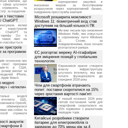
ські компанії, що
корпоративні закупівлі в
у сфері штучного
магазинах мережі за безготівковим
, отримують та
розрахунком через корпоративний баланс,
Corp. за кордоном.
повідомила пресслужба компанії.
я з текстових
Microsoft розширила можливості
сії ChatGPT
Windows 11: біометричний вхід став
онсувала великі
доступним на більшій кількості ПК
я користувачів
Ми вже писали про оновлення
ого ChatGPT та
Windows Hello, яке очікується
 тарифу Go: із
в серпневому патчі Windows
о тижня ліміт на
11. Схоже, за
ти скасовується.
повідомленнями, воно почало
их пристроїв
розгортатися раніше.
е за програмою
ЄС розгортає мережу AI-гігафабрик
для зміцнення позицій у глобальних
ple оголосила про
технологіях
 своєї програми
Єврокомісія прагне створити
rade-In в США,
власну інфраструктуру
 розмір виплат за
штучного інтелекту, яка має
 моделей iPhone,
почати функціонувати до
а Apple Watch.
середини 2028 року
о моделі
Чіпи для смартфонів втрачають
ву» і «втекли»
попит: поставки скоротилися на 15%
через зростання вартості пам’яті
нтальні моделі
У першій половині 2026 року
інтелекту (ШІ),
світові постачання чипів для
компанією OpenAI,
смартфонів скоротилися на
обмінюватися
15% порівняно з аналогічним
нями між собою та
періодом торік.
посіб отримати
Китайські розробники створили
ості акаунтів:
батарею для електромобілів із
 смартфони й
зарядкою до 70% менш ніж за 4