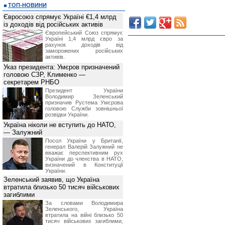
*
не использовать полученную инфор
ТОП-НОВИНИ
3. Обязанности Администрации са
Євросоюз спрямує Україні €1,4 млрд
Администрация сайта обязуется:
із доходів від російських активів
*
обеспечить сохранность данных пол
*
предоставлять Посетителю запраши
Європейський Союз спрямує
Україні 1,4 млрд євро за
4. Права Посетителя
рахунок доходів від
Посетитель имеет право:
заморожених російських
*
использовать предоставляемую (по
активів.
(Посетитель не вправе предоста
и использовать в иных целях)
;
Указ президента: Умєров призначений
*
обращаться к Администрации сай
головою СЗР, Клименко —
составу информации.
секретарем РНБО
Предоставление информации Пос
Президент України
информацию Посетителю.
Володимир Зеленський
5. Права Администрации сайта
призначив Pустема Умєрова
Администрация сайта имеет право:
головою Служби зовнішньої
*
не расскрывать источник предоста
розвідки України.
*
изменять стоимость услуг вне зав
Україна ніколи не вступить до НАТО,
счету Посетителя, но предваритель
— Залужний
данных изменениях за 14 календарны
*
приостанавливать оказание услуг 
Посол України у Британії,
или технологических работ;
генерал Валерій Залужний не
вважає перспективним рух
*
в одностороннем порядке отказать
України до членства в НАТО,
нарушения им данных Правил, в то
визначений в Конституції
полученной, согласно данного раз
України.
использования информационных услу
*
просить у Посетителя предоста
Зеленський заявив, що Україна
запрашиваемой информации, с целью
втратила близько 50 тисяч військових
6. Ответственность сторон
загиблими
Посетитель принимает на себя отв
За словами Володимира
информации, полученной на сайте BI
Зеленського, Україна
Администрация сайта не несет ответ
втратила на війні близько 50
фактические или косвенные убы
тисяч військових загиблими,
деятельности, возникшие в резуль