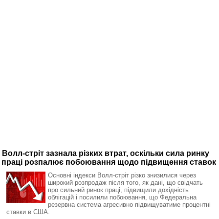
Волл-стріт зазнала різких втрат, оскільки сила ринку
праці розпалює побоювання щодо підвищення ставок
Основні індекси Волл-стріт різко знизилися через
широкий розпродаж після того, як дані, що свідчать
про сильний ринок праці, підвищили дохідність
облігацій і посилили побоювання, що Федеральна
резервна система агресивно підвищуватиме процентні
ставки в США.