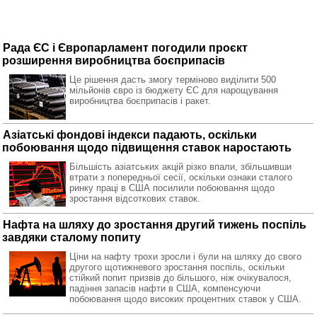
Рада ЄС і Європарламент погодили проєкт
розширення виробництва боєприпасів
Це рішення дасть змогу терміново виділити 500
мільйонів євро із бюджету ЄС для нарощування
виробництва боєприпасів і ракет.
Азіатські фондові індекси падають, оскільки
побоювання щодо підвищення ставок наростають
Більшість азіатських акцій різко впали, збільшивши
втрати з попередньої сесії, оскільки ознаки сталого
ринку праці в США посилили побоювання щодо
зростання відсоткових ставок.
Нафта на шляху до зростання другий тижень поспіль
завдяки сталому попиту
Ціни на нафту трохи зросли і були на шляху до свого
другого щотижневого зростання поспіль, оскільки
стійкий попит призвів до більшого, ніж очікувалося,
падіння запасів нафти в США, компенсуючи
побоювання щодо високих процентних ставок у США.