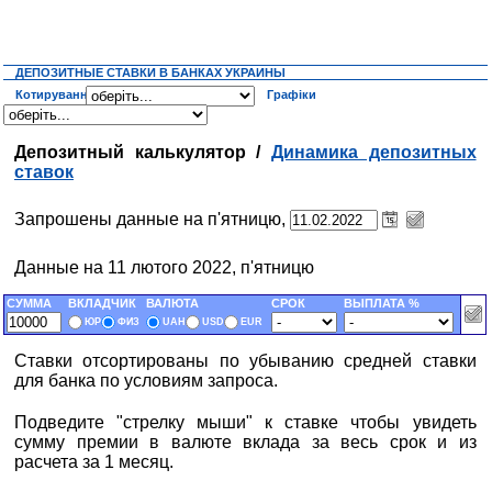
ДЕПОЗИТНЫЕ СТАВКИ В БАНКАХ УКРАИНЫ
Котирування
Графіки
Депозитный калькулятор /
Динамика депозитных
ставок
Запрошены данные на п'ятницю,
Данные на 11 лютого 2022, п'ятницю
СУММА
ВКЛАДЧИК
ВАЛЮТА
СРОК
ВЫПЛАТА %
ЮР
ФИЗ
UAH
USD
EUR
Ставки отсортированы по убыванию средней ставки
для банка по условиям запроса.
Подведите "стрелку мыши" к ставке чтобы увидеть
сумму премии в валюте вклада за весь срок и из
расчета за 1 месяц.