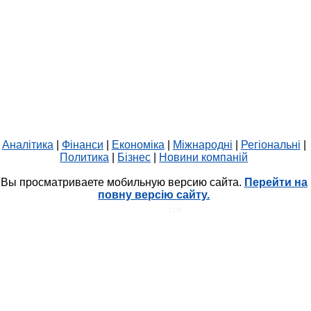
Аналітика
|
Фінанси
|
Економіка
|
Міжнародні
|
Регіональні
|
Политика
|
Бізнес
|
Новини компаній
Вы просматриваете мобильную версию сайта.
Перейти на
повну версію сайту.
HIT.UA
1298