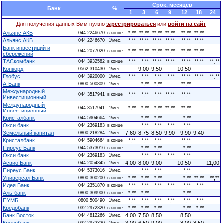
Cрок, месяцев
Банк
%
1
3
6
9
12
18
24
Для получения данных Вмм нужно
зарестрироваться
или
войти на сайт
Альянс АКБ
*,**
**,**
**,**
**,**
**,**
**,**
044 2246670
в конце
Альянс АКБ
*,**
**,**
**,**
**,**
**,**
**,**
044 2246670
1/мес.
Банк инвестиций и
*,**
**,**
**,**
**,**
**,**
**,**
044 2077020
в конце
сбережений
ТАСкомбанк
*,**
*,**
**,**
**,**
**,**
**,**
**,**
044 3932582
в конце
Конкорд
9,00
9,50
10,50
0562 310430
1/мес.
Глобус
*,**
*,**
*,**
*,**
**,**
**,**
**,**
044 3920000
1/мес.
А-Банк
*,**
*,**
**,**
0800 500809
1/мес.
Международный
*,**
*,**
*,**
**,**
**,**
044 3517941
в конце
Инвестиционный
Международный
*,**
*,**
*,**
**,**
**,**
044 3517941
1/мес.
Инвестиционный
Кристалбанк
*,**
*,**
*,**
044 5904664
1/мес.
Окси банк
*,**
*,**
*,**
*,**
044 2369183
в конце
Земельный капитал
7,60
8,75
8,50
9,90
9,90
9,40
0800 218284
1/мес.
Кристалбанк
*,**
*,**
*,**
**,**
044 5904664
в конце
Пиреус Банк
*,**
*,**
*,**
044 5373016
в конце
Окси банк
*,**
*,**
*,**
*,**
044 2369183
1/мес.
Асвио Банк
4,00
8,00
9,00
10,50
11,00
044 2054345
1/мес.
Пиреус Банк
*,**
*,**
*,**
044 5373016
1/мес.
Универсал Банк
*,**
*,**
*,**
*,**
**,**
**,**
0800 300200
в конце
Идея Банк
*,**
*,**
*,**
*,**
*,**
*,**
044 2351870
в конце
Альтбанк
*,**
*,**
*,**
0800 309900
в конце
ПУМБ
*,**
*,**
*,**
*,**
*,**
*,**
0800 500490
1/мес.
Кредобанк
*,**
*,**
*,**
*,**
*,**
032 2972320
в конце
Банк Восток
4,00
7,50
8,50
8,50
044 4812266
1/мес.
Кредобанк
3,00
6,50
9,00
8,00
8,50
032 2972320
1/мес.