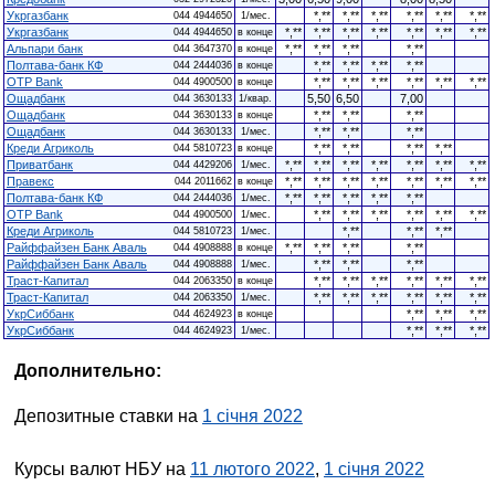
Укргазбанк
*,**
*,**
*,**
*,**
*,**
*,**
044 4944650
1/мес.
Укргазбанк
*,**
*,**
*,**
*,**
*,**
*,**
*,**
044 4944650
в конце
Альпари банк
*,**
*,**
*,**
*,**
044 3647370
в конце
Полтава-банк КФ
*,**
*,**
*,**
*,**
044 2444036
в конце
OTP Bank
*,**
*,**
*,**
*,**
*,**
*,**
044 4900500
в конце
Ощадбанк
5,50
6,50
7,00
044 3630133
1/квар.
Ощадбанк
*,**
*,**
*,**
044 3630133
в конце
Ощадбанк
*,**
*,**
*,**
044 3630133
1/мес.
Креди Агриколь
*,**
*,**
*,**
*,**
044 5810723
в конце
Приватбанк
*,**
*,**
*,**
*,**
*,**
*,**
*,**
044 4429206
1/мес.
Правекс
*,**
*,**
*,**
*,**
*,**
*,**
*,**
044 2011662
в конце
Полтава-банк КФ
*,**
*,**
*,**
*,**
*,**
044 2444036
1/мес.
OTP Bank
*,**
*,**
*,**
*,**
*,**
*,**
044 4900500
1/мес.
Креди Агриколь
*,**
*,**
*,**
044 5810723
1/мес.
Райффайзен Банк Аваль
*,**
*,**
*,**
*,**
044 4908888
в конце
Райффайзен Банк Аваль
*,**
*,**
*,**
044 4908888
1/мес.
Траст-Капитал
*,**
*,**
*,**
*,**
*,**
*,**
044 2063350
в конце
Траст-Капитал
*,**
*,**
*,**
*,**
*,**
*,**
044 2063350
1/мес.
УкрСиббанк
*,**
*,**
*,**
044 4624923
в конце
УкрСиббанк
*,**
*,**
*,**
044 4624923
1/мес.
Дополнительно:
Депозитные ставки на
1 січня 2022
Курсы валют НБУ на
11 лютого 2022
,
1 січня 2022