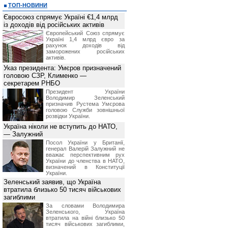
ТОП-НОВИНИ
Євросоюз спрямує Україні €1,4 млрд
із доходів від російських активів
Європейський Союз спрямує
Україні 1,4 млрд євро за
рахунок доходів від
заморожених російських
активів.
Указ президента: Умєров призначений
головою СЗР, Клименко —
секретарем РНБО
Президент України
Володимир Зеленський
призначив Pустема Умєрова
головою Служби зовнішньої
розвідки України.
Україна ніколи не вступить до НАТО,
— Залужний
Посол України у Британії,
генерал Валерій Залужний не
вважає перспективним рух
України до членства в НАТО,
визначений в Конституції
України.
Зеленський заявив, що Україна
втратила близько 50 тисяч військових
загиблими
За словами Володимира
Зеленського, Україна
втратила на війні близько 50
тисяч військових загиблими,