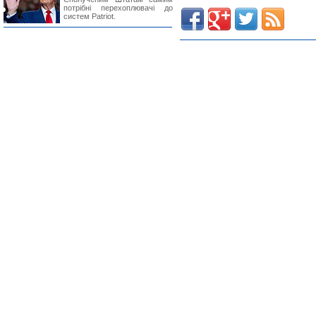
потрібні перехоплювачі до
систем Patriot.