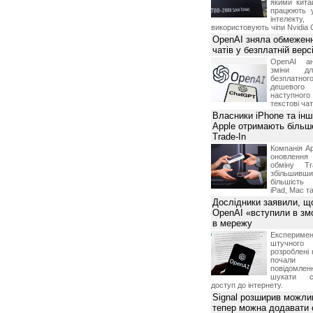
якими китай
працюють 
інтелекту
використовують чіпи Nvidia 
OpenAI зняла обмеженн
чатів у безплатній вер
OpenAI ан
зміни дл
безплатн
дешевого
наступног
текстові ча
Власники iPhone та інш
Apple отримають більш
Trade-In
Компанія Ap
оновлення
обміну T
збільшивши
більшість
iPad, Mac т
Дослідники заявили, щ
OpenAI «вступили в змо
в мережу
Експериме
штучного 
розроблені 
почали 
повідомлен
шукати с
доступ до інтернету.
Signal розширив можлив
тепер можна додавати