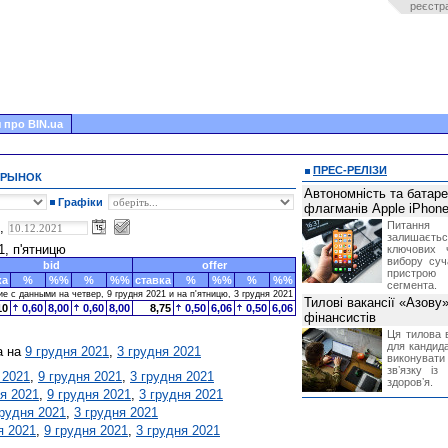
реєстр
 про BIN.ua
ПРЕС-РЕЛІЗИ
 РЫНОК
Автономність та батар
Графіки
флагманів Apple iPhone
Питання
ю,
залишає
1, п'ятницю
ключових 
вибору суч
bid
offer
пристрою
ка
%
%%
%
%%
ставка
%
%%
%
%%
сегмента.
 с данными на четвер, 9 грудня 2021 и на п'ятницю, 3 грудня 2021
Тилові вакансії «Азову
10
0,60
8,00
0,60
8,00
8,75
0,50
6,06
0,50
6,06
фінансистів
Ця тилова в
для кандида
а на
9 грудня 2021
,
3 грудня 2021
виконувати 
звʼязку із
 2021
,
9 грудня 2021
,
3 грудня 2021
здоровʼя.
я 2021
,
9 грудня 2021
,
3 грудня 2021
грудня 2021
,
3 грудня 2021
я 2021
,
9 грудня 2021
,
3 грудня 2021