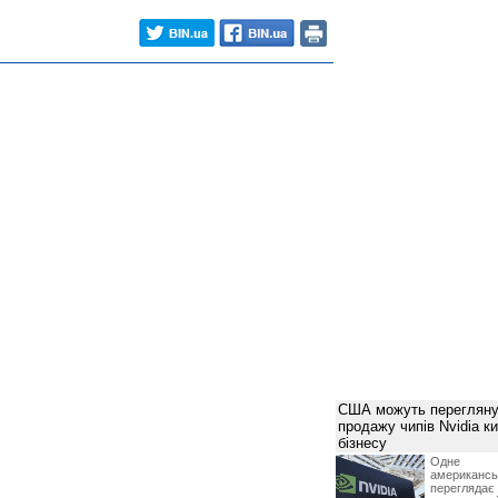
США можуть перегляну
продажу чипів Nvidia к
бізнесу
Одне 
американ
перегляда