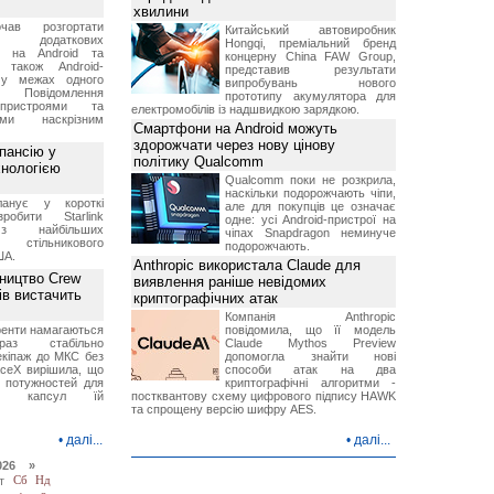
хвилини
чав розгортати
Китайський автовиробник
ку додаткових
Hongqi, преміальний бренд
в на Android та
концерну China FAW Group,
 також Android-
представив результати
 у межах одного
випробувань нового
 Повідомлення
прототипу акумулятора для
пристроями та
електромобілів із надшвидкою зарядкою.
ми наскрізним
Смартфони на Android можуть
здорожчати через нову цінову
пансію у
політику Qualcomm
хнологією
Qualcomm поки не розкрила,
наскільки подорожчають чіпи,
анує у короткі
але для покупців це означає
робити Starlink
одне: усі Android-пристрої на
 найбільших
чіпах Snapdragon неминуче
в стільникового
подорожчають.
ША.
Anthropic використала Claude для
ництво Crew
виявлення раніше невідомих
ів вистачить
криптографічних атак
Компанія Anthropic
ренти намагаються
повідомила, що її модель
аз стабільно
Claude Mythos Preview
екіпаж до МКС без
допомогла знайти нові
aceX вирішила, що
способи атак на два
 потужностей для
криптографічні алгоритми -
них капсул їй
постквантову схему цифрового підпису HAWK
та спрощену версію шифру AES.
•
далі...
•
далі...
026 »
т
Сб
Нд