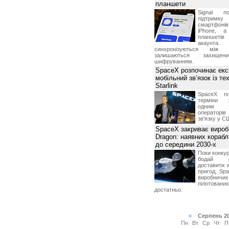
планшети
Signal по
підтрим
смартфоні
iPhone, а
планшетів
акаунта.
синхронізуються між 
залишаються захищени
шифруванням.
SpaceX розпочинає екс
мобільний зв’язок із те
Starlink
SpaceX пл
терміни з
одним з
операторі
зв'язку у С
SpaceX закриває вироб
Dragon: наявних корабл
до середини 2030-х
Поки конку
бодай р
доставити 
пригод, Sp
виробничих
пілотова
достатньо.
«
Серпень 2
Пн
Вт
Ср
Чт
П