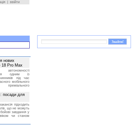
ація
|
ввійти
ея нових
 18 Pro Max
 автономності
ться одним із
чинників під час
асного мобільного
 преміального
»: посади для
акансія підходить
тів, що не можуть
бойові завдання у
 віком чи станом