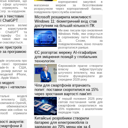
ські компанії, що
корпоративні закупівлі в
у сфері штучного
магазинах мережі за безготівковим
, отримують та
розрахунком через корпоративний баланс,
Corp. за кордоном.
повідомила пресслужба компанії.
я з текстових
Microsoft розширила можливості
сії ChatGPT
Windows 11: біометричний вхід став
онсувала великі
доступним на більшій кількості ПК
я користувачів
Ми вже писали про оновлення
ого ChatGPT та
Windows Hello, яке очікується
 тарифу Go: із
в серпневому патчі Windows
о тижня ліміт на
11. Схоже, за
ти скасовується.
повідомленнями, воно почало
их пристроїв
розгортатися раніше.
е за програмою
ЄС розгортає мережу AI-гігафабрик
для зміцнення позицій у глобальних
ple оголосила про
технологіях
 своєї програми
Єврокомісія прагне створити
rade-In в США,
власну інфраструктуру
 розмір виплат за
штучного інтелекту, яка має
 моделей iPhone,
почати функціонувати до
а Apple Watch.
середини 2028 року
о моделі
Чіпи для смартфонів втрачають
ву» і «втекли»
попит: поставки скоротилися на 15%
через зростання вартості пам’яті
нтальні моделі
У першій половині 2026 року
інтелекту (ШІ),
світові постачання чипів для
компанією OpenAI,
смартфонів скоротилися на
обмінюватися
15% порівняно з аналогічним
нями між собою та
періодом торік.
посіб отримати
Китайські розробники створили
ості акаунтів:
батарею для електромобілів із
 смартфони й
зарядкою до 70% менш ніж за 4