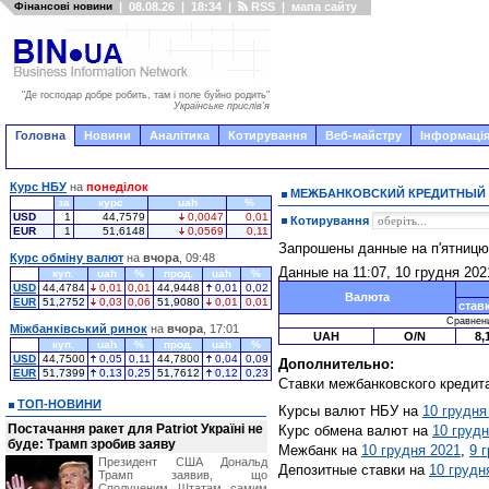
Фінансові новини
|
08.08.26
|
18:34
|
RSS
|
мапа сайту
"Де господар добре робить, там і поле буйно родить"
Українське прислів'я
Головна
Новини
Аналітика
Котирування
Веб-майстру
Інформація
Курс НБУ
на
понеділок
МЕЖБАНКОВСКИЙ КРЕДИТНЫЙ
за
курс
uah
%
USD
1
44,7579
0,0047
0,01
Котирування
EUR
1
51,6148
0,0569
0,11
Запрошены данные на п'ятниц
Курс обміну валют
на
вчора
, 09:48
Данные на 11:07, 10 грудня 202
куп.
uah
%
прод.
uah
%
USD
44,4784
0,01
0,01
44,9448
0,01
0,02
Валюта
EUR
51,2752
0,03
0,06
51,9080
0,01
0,01
став
Сравнение
Міжбанківський ринок
на
вчора
, 17:01
UAH
O/N
8,
куп.
uah
%
прод.
uah
%
USD
44,7500
0,05
0,11
44,7800
0,04
0,09
Дополнительно:
EUR
51,7399
0,13
0,25
51,7612
0,12
0,23
Ставки межбанковского кредит
ТОП-НОВИНИ
Курсы валют НБУ на
10 грудня
Постачання ракет для Patriot Україні не
Курс обмена валют на
10 грудн
буде: Трамп зробив заяву
Межбанк на
10 грудня 2021
,
9 
Президент США Дональд
Депозитные ставки на
10 грудн
Трамп заявив, що
Сполученим Штатам самим