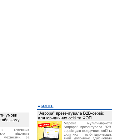
БІЗНЕС
"Аврора" презентувала B2B-сервіс
ти умови
для юридичних осіб та ФОП
итайському
Мережа мультимаркетів
"Аврора" презентувала B2B-
з ключових
сервіс для юридичних осіб та
ських відомств
фізичних осіб-підприємців,
є механізми, за
який допоможе здійснювати