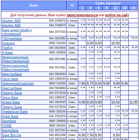
Cрок, месяцев
Банк
%
1
3
6
9
12
18
24
Для получения данных Вмм нужно
зарестрироваться
или
войти на сайт
Альянс АКБ
*,**
**,**
**,**
**,**
**,**
**,**
044 2246670
в конце
Альянс АКБ
*,**
**,**
**,**
**,**
**,**
**,**
044 2246670
1/мес.
Банк инвестиций и
*,**
**,**
**,**
**,**
**,**
**,**
044 2077020
в конце
сбережений
ТАСкомбанк
*,**
*,**
**,**
**,**
**,**
**,**
**,**
044 3932582
в конце
Конкорд
9,00
9,50
10,50
0562 310430
1/мес.
Глобус
*,**
*,**
*,**
*,**
**,**
**,**
**,**
044 3920000
1/мес.
А-Банк
*,**
*,**
**,**
0800 500809
1/мес.
Международный
*,**
*,**
*,**
**,**
**,**
044 3517941
в конце
Инвестиционный
Международный
*,**
*,**
*,**
**,**
**,**
044 3517941
1/мес.
Инвестиционный
Кристалбанк
*,**
*,**
*,**
044 5904664
1/мес.
Окси банк
*,**
*,**
*,**
*,**
044 2369183
в конце
Земельный капитал
7,60
8,75
8,50
9,90
9,90
9,40
0800 218284
1/мес.
Кристалбанк
*,**
*,**
*,**
**,**
044 5904664
в конце
Пиреус Банк
*,**
*,**
*,**
044 5373016
в конце
Окси банк
*,**
*,**
*,**
*,**
044 2369183
1/мес.
Асвио Банк
4,00
8,00
9,00
10,50
11,00
044 2054345
1/мес.
Пиреус Банк
*,**
*,**
*,**
044 5373016
1/мес.
Универсал Банк
*,**
*,**
*,**
*,**
**,**
**,**
0800 300200
в конце
Идея Банк
*,**
*,**
*,**
*,**
*,**
*,**
044 2351870
в конце
Альтбанк
*,**
*,**
*,**
0800 309900
в конце
ПУМБ
*,**
*,**
*,**
*,**
*,**
*,**
0800 500490
1/мес.
Кредобанк
*,**
*,**
*,**
*,**
*,**
032 2972320
в конце
Банк Восток
4,00
7,50
8,50
8,50
044 4812266
1/мес.
Кредобанк
3,00
6,50
9,00
8,00
8,50
032 2972320
1/мес.