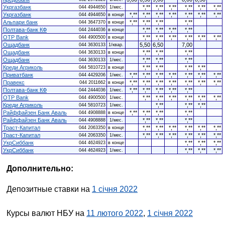
Укргазбанк
*,**
*,**
*,**
*,**
*,**
*,**
044 4944650
1/мес.
Укргазбанк
*,**
*,**
*,**
*,**
*,**
*,**
*,**
044 4944650
в конце
Альпари банк
*,**
*,**
*,**
*,**
044 3647370
в конце
Полтава-банк КФ
*,**
*,**
*,**
*,**
044 2444036
в конце
OTP Bank
*,**
*,**
*,**
*,**
*,**
*,**
044 4900500
в конце
Ощадбанк
5,50
6,50
7,00
044 3630133
1/квар.
Ощадбанк
*,**
*,**
*,**
044 3630133
в конце
Ощадбанк
*,**
*,**
*,**
044 3630133
1/мес.
Креди Агриколь
*,**
*,**
*,**
*,**
044 5810723
в конце
Приватбанк
*,**
*,**
*,**
*,**
*,**
*,**
*,**
044 4429206
1/мес.
Правекс
*,**
*,**
*,**
*,**
*,**
*,**
*,**
044 2011662
в конце
Полтава-банк КФ
*,**
*,**
*,**
*,**
*,**
044 2444036
1/мес.
OTP Bank
*,**
*,**
*,**
*,**
*,**
*,**
044 4900500
1/мес.
Креди Агриколь
*,**
*,**
*,**
044 5810723
1/мес.
Райффайзен Банк Аваль
*,**
*,**
*,**
*,**
044 4908888
в конце
Райффайзен Банк Аваль
*,**
*,**
*,**
044 4908888
1/мес.
Траст-Капитал
*,**
*,**
*,**
*,**
*,**
*,**
044 2063350
в конце
Траст-Капитал
*,**
*,**
*,**
*,**
*,**
*,**
044 2063350
1/мес.
УкрСиббанк
*,**
*,**
*,**
044 4624923
в конце
УкрСиббанк
*,**
*,**
*,**
044 4624923
1/мес.
Дополнительно:
Депозитные ставки на
1 січня 2022
Курсы валют НБУ на
11 лютого 2022
,
1 січня 2022