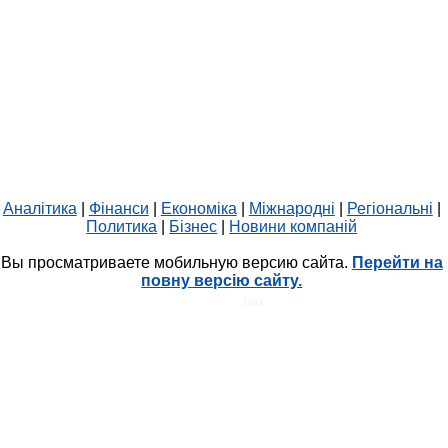
Аналітика
|
Фінанси
|
Економіка
|
Міжнародні
|
Регіональні
|
Политика
|
Бізнес
|
Новини компаній
Вы просматриваете мобильную версию сайта.
Перейти на
повну версію сайту.
HIT.UA
1063