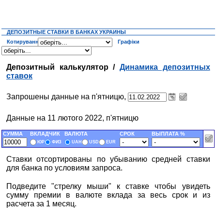
ДЕПОЗИТНЫЕ СТАВКИ В БАНКАХ УКРАИНЫ
Котирування
Графіки
Депозитный калькулятор /
Динамика депозитных
ставок
Запрошены данные на п'ятницю,
Данные на 11 лютого 2022, п'ятницю
СУММА
ВКЛАДЧИК
ВАЛЮТА
СРОК
ВЫПЛАТА %
ЮР
ФИЗ
UAH
USD
EUR
Ставки отсортированы по убыванию средней ставки
для банка по условиям запроса.
Подведите "стрелку мыши" к ставке чтобы увидеть
сумму премии в валюте вклада за весь срок и из
расчета за 1 месяц.