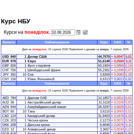
Курс НБУ
Курси на
понеділок
,
Валюта
Найменування
Курс
UAH
%
Дані на
понеділок
, 10 серпня 2026 Порівняння з даними на
вчора
, 7 серпня 2026
USD
840
1
Долар США
44,7579
0,0047
0,01
EUR
978
1
Євро
51,6148
0,0569
0,11
GBP
826
1
Фунт стерлінгів
60,1904
0,0869
0,14
CHF
756
1
Швейцарський франк
55,2362
0,0399
0,07
JPY
392
10
Єна
2,8269
0,0083
0,29
CNY
156
1
Юань Женьміньбі
6,6313
0,0013
0,02
Валюта
Найменування
Курс
UAH
%
Дані на
понеділок
, 10 серпня 2026 Порівняння з даними на
вчора
, 7 серпня 2026
AED
784
1
Дирхам ОАЕ
12,1857
0,0012
0,01
AUD
36
1
Австралійський долар
31,5118
0,0100
0,03
AZN
944
1
Азербайджанський манат
26,3297
0,0028
0,01
BDT
50
10
Така
3,6210
0,0003
0,01
CAD
124
1
Канадський долар
31,9403
0,0478
0,15
CZK
203
1
Чеська крона
2,1273
0,0072
0,34
DKK
208
1
Данська крона
6,9046
0,0076
0,11
DZD
12
10
Алжирський динар
3,3657
0,0034
0,10
EGP
818
1
Єгипетський фунт
0,8991
0,0000
0,00