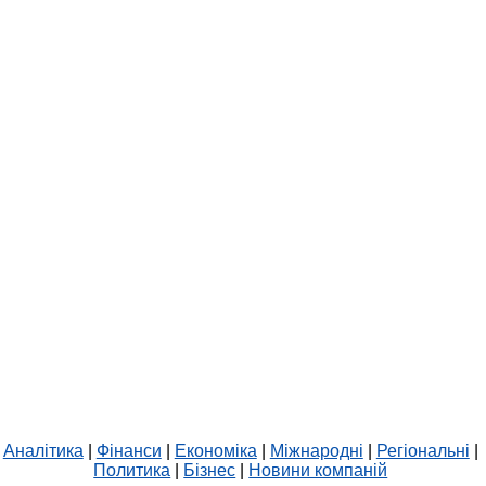
Аналітика
|
Фінанси
|
Економіка
|
Міжнародні
|
Регіональні
|
Политика
|
Бізнес
|
Новини компаній