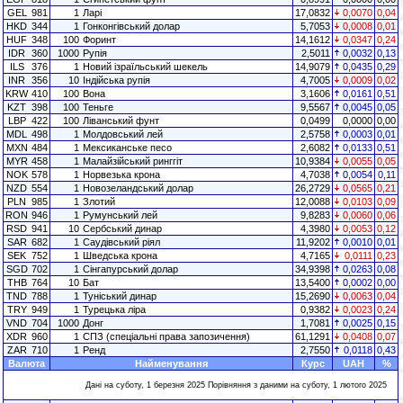
GEL
981
1
Ларі
17,0832
0,0070
0,04
HKD
344
1
Гонконгівський долар
5,7053
0,0008
0,01
HUF
348
100
Форинт
14,1612
0,0347
0,24
IDR
360
1000
Рупія
2,5011
0,0032
0,13
ILS
376
1
Новий ізраїльський шекель
14,9079
0,0435
0,29
INR
356
10
Індійська рупія
4,7005
0,0009
0,02
KRW
410
100
Вона
3,1606
0,0161
0,51
KZT
398
100
Теньге
9,5567
0,0045
0,05
LBP
422
100
Ліванський фунт
0,0499
0,0000
0,00
MDL
498
1
Молдовський лей
2,5758
0,0003
0,01
MXN
484
1
Мексиканське песо
2,6082
0,0133
0,51
MYR
458
1
Малайзійський ринггіт
10,9384
0,0055
0,05
NOK
578
1
Норвезька крона
4,7038
0,0054
0,11
NZD
554
1
Новозеландський долар
26,2729
0,0565
0,21
PLN
985
1
Злотий
12,0088
0,0103
0,09
RON
946
1
Румунський лей
9,8283
0,0060
0,06
RSD
941
10
Сербський динар
4,3980
0,0053
0,12
SAR
682
1
Саудівський ріял
11,9202
0,0010
0,01
SEK
752
1
Шведська крона
4,7165
0,0111
0,23
SGD
702
1
Сінгапурський долар
34,9398
0,0263
0,08
THB
764
10
Бат
13,5400
0,0002
0,00
TND
788
1
Туніський динар
15,2690
0,0063
0,04
TRY
949
1
Турецька ліра
0,9382
0,0023
0,24
VND
704
1000
Донг
1,7081
0,0025
0,15
XDR
960
1
СПЗ (спеціальні права запозичення)
61,1291
0,0408
0,07
ZAR
710
1
Ренд
2,7550
0,0118
0,43
Валюта
Найменування
Курс
UAH
%
Дані на суботу, 1 березня 2025 Порівняння з даними на суботу, 1 лютого 2025