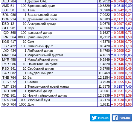
AED
784
1
Дирхам ОАЕ
11,2812
0,0794
0,70
AMD
51
100
Вірменський драм
10,5329
0,0318
0,30
BDT
50
10
Така
3,3960
0,0242
0,71
BRL
986
1
Бразильський реал
7,0922
0,0243
0,34
DOP
214
10
Домініканське песо
6,6703
0,1171
1,73
DZD
12
10
Алжирський динар
3,0678
0,0207
0,67
GEL
981
1
Ларі
14,8366
0,2086
1,43
IQD
368
100
Іракський динар
3,1627
0,0225
0,71
IRR
364
10000
Іранський ріал
0,7112
0,0108
1,50
KGS
417
10
Сом
4,7378
0,0336
0,70
LBP
422
100
Ліванський фунт
0,0420
0,0005
1,18
LYD
434
1
Лівійський динар
8,4760
0,0208
0,24
MAD
504
1
Марокканський дирхам
4,1619
0,0022
0,05
MYR
458
1
Малайзійський ринггіт
9,2849
0,0729
0,78
PKR
586
10
Пакистанська рупія
1,4820
0,0146
0,98
RSD
941
10
Сербський динар
3,6798
0,0180
0,49
SAR
682
1
Саудівський ріял
11,0469
0,0780
0,70
THB
764
10
Бат
12,1254
0,2883
2,32
TJS
972
1
Сомоні
3,7938
0,0255
0,67
TMT
934
1
Туркменський новий манат
11,8375
0,8157
7,40
TND
788
1
Туніський динар
13,0501
0,0331
0,25
TWD
901
10
Новий тайванський долар
12,5939
0,1770
1,39
UZS
860
1000
Узбецький сум
3,2174
0,0030
0,09
VND
704
1000
Донг
1,6211
0,0424
2,55