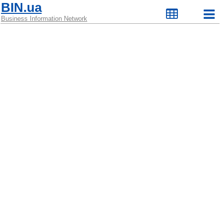
BIN.ua
Business Information Network