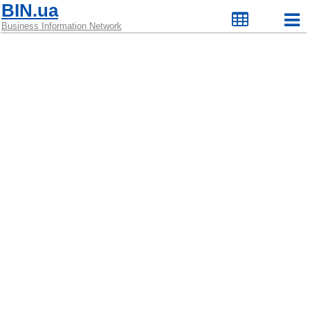
BIN.ua
Business Information Network