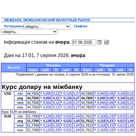
МЕЖБАНК, МЕЖБАНКОВСКИЙ ВАЛЮТНЫЙ РЫНОК
Котирування
Графіки
Інформація станом на
вчора
,
Дані на 17:01, 7 серпня 2026,
вчора
Покупка
Продажа
Валюта
Курс
uah
%
uah
%
Курс
uah
%
uah
%
Порівняння з даними на четвер, 6 серпня 2026 и на п'ятницю, 31 липня 2026
Курс долару на міжбанку
USD
min
44,7500
0,050
0,11
0,120
0,27
44,7800
0,040
0,09
0,100
0,22
avg
44,7500
0,050
0,11
0,120
0,27
44,7800
0,040
0,09
0,100
0,22
med
44,7500
0,050
0,11
0,120
0,27
44,7800
0,040
0,09
0,100
0,22
max
44,7500
0,050
0,11
0,120
0,27
44,7800
0,040
0,09
0,100
0,22
Курс EUR на міжбанку
EUR
min
51,7399
0,129
0,25
0,532
1,04
51,7612
0,118
0,23
0,513
1,00
avg
51,7399
0,129
0,25
0,532
1,04
51,7612
0,118
0,23
0,513
1,00
med
51,7399
0,129
0,25
0,532
1,04
51,7612
0,118
0,23
0,513
1,00
max
51,7399
0,129
0,25
0,532
1,04
51,7612
0,118
0,23
0,513
1,00