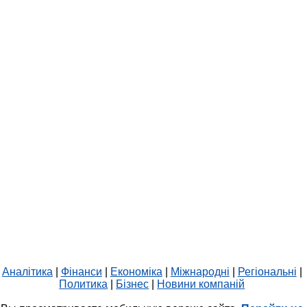
Аналітика
|
Фінанси
|
Економіка
|
Міжнародні
|
Регіональні
|
Политика
|
Бізнес
|
Новини компаній