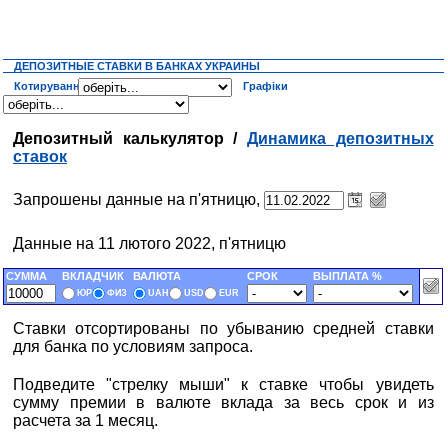
ДЕПОЗИТНЫЕ СТАВКИ В БАНКАХ УКРАИНЫ
Котирування
Графіки
Депозитный калькулятор /
Динамика депозитных
ставок
Запрошены данные на п'ятницю,
Данные на 11 лютого 2022, п'ятницю
СУММА
ВКЛАДЧИК
ВАЛЮТА
СРОК
ВЫПЛАТА %
ЮР
ФИЗ
UAH
USD
EUR
Ставки отсортированы по убыванию средней ставки
для банка по условиям запроса.
Подведите "стрелку мыши" к ставке чтобы увидеть
сумму премии в валюте вклада за весь срок и из
расчета за 1 месяц.