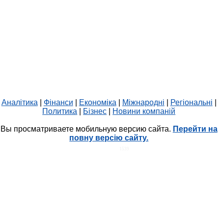
Аналітика
|
Фінанси
|
Економіка
|
Міжнародні
|
Регіональні
|
Политика
|
Бізнес
|
Новини компаній
Вы просматриваете мобильную версию сайта.
Перейти на
повну версію сайту.
HIT.UA
1539