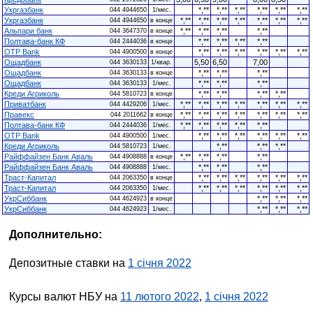
Укргазбанк
*,**
*,**
*,**
*,**
*,**
*,**
044 4944650
1/мес.
Укргазбанк
*,**
*,**
*,**
*,**
*,**
*,**
*,**
044 4944650
в конце
Альпари банк
*,**
*,**
*,**
*,**
044 3647370
в конце
Полтава-банк КФ
*,**
*,**
*,**
*,**
044 2444036
в конце
OTP Bank
*,**
*,**
*,**
*,**
*,**
*,**
044 4900500
в конце
Ощадбанк
5,50
6,50
7,00
044 3630133
1/квар.
Ощадбанк
*,**
*,**
*,**
044 3630133
в конце
Ощадбанк
*,**
*,**
*,**
044 3630133
1/мес.
Креди Агриколь
*,**
*,**
*,**
*,**
044 5810723
в конце
Приватбанк
*,**
*,**
*,**
*,**
*,**
*,**
*,**
044 4429206
1/мес.
Правекс
*,**
*,**
*,**
*,**
*,**
*,**
*,**
044 2011662
в конце
Полтава-банк КФ
*,**
*,**
*,**
*,**
*,**
044 2444036
1/мес.
OTP Bank
*,**
*,**
*,**
*,**
*,**
*,**
044 4900500
1/мес.
Креди Агриколь
*,**
*,**
*,**
044 5810723
1/мес.
Райффайзен Банк Аваль
*,**
*,**
*,**
*,**
044 4908888
в конце
Райффайзен Банк Аваль
*,**
*,**
*,**
044 4908888
1/мес.
Траст-Капитал
*,**
*,**
*,**
*,**
*,**
*,**
044 2063350
в конце
Траст-Капитал
*,**
*,**
*,**
*,**
*,**
*,**
044 2063350
1/мес.
УкрСиббанк
*,**
*,**
*,**
044 4624923
в конце
УкрСиббанк
*,**
*,**
*,**
044 4624923
1/мес.
Дополнительно:
Депозитные ставки на
1 січня 2022
Курсы валют НБУ на
11 лютого 2022
,
1 січня 2022