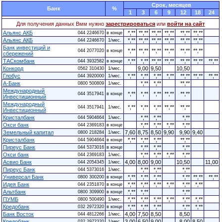
Cрок, месяцев
Банк
%
1
3
6
9
12
18
24
Для получения данных Вмм нужно
зарестрироваться
или
войти на сайт
Альянс АКБ
*,**
**,**
**,**
**,**
**,**
**,**
044 2246670
в конце
Альянс АКБ
*,**
**,**
**,**
**,**
**,**
**,**
044 2246670
1/мес.
Банк инвестиций и
*,**
**,**
**,**
**,**
**,**
**,**
044 2077020
в конце
сбережений
ТАСкомбанк
*,**
*,**
**,**
**,**
**,**
**,**
**,**
044 3932582
в конце
Конкорд
9,00
9,50
10,50
0562 310430
1/мес.
Глобус
*,**
*,**
*,**
*,**
**,**
**,**
**,**
044 3920000
1/мес.
А-Банк
*,**
*,**
**,**
0800 500809
1/мес.
Международный
*,**
*,**
*,**
**,**
**,**
044 3517941
в конце
Инвестиционный
Международный
*,**
*,**
*,**
**,**
**,**
044 3517941
1/мес.
Инвестиционный
Кристалбанк
*,**
*,**
*,**
044 5904664
1/мес.
Окси банк
*,**
*,**
*,**
*,**
044 2369183
в конце
Земельный капитал
7,60
8,75
8,50
9,90
9,90
9,40
0800 218284
1/мес.
Кристалбанк
*,**
*,**
*,**
**,**
044 5904664
в конце
Пиреус Банк
*,**
*,**
*,**
044 5373016
в конце
Окси банк
*,**
*,**
*,**
*,**
044 2369183
1/мес.
Асвио Банк
4,00
8,00
9,00
10,50
11,00
044 2054345
1/мес.
Пиреус Банк
*,**
*,**
*,**
044 5373016
1/мес.
Универсал Банк
*,**
*,**
*,**
*,**
**,**
**,**
0800 300200
в конце
Идея Банк
*,**
*,**
*,**
*,**
*,**
*,**
044 2351870
в конце
Альтбанк
*,**
*,**
*,**
0800 309900
в конце
ПУМБ
*,**
*,**
*,**
*,**
*,**
*,**
0800 500490
1/мес.
Кредобанк
*,**
*,**
*,**
*,**
*,**
032 2972320
в конце
Банк Восток
4,00
7,50
8,50
8,50
044 4812266
1/мес.
Кредобанк
3,00
6,50
9,00
8,00
8,50
032 2972320
1/мес.