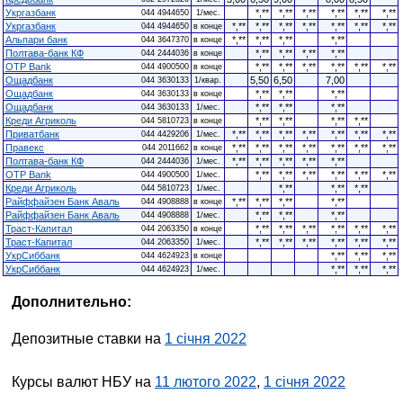
Укргазбанк
*,**
*,**
*,**
*,**
*,**
*,**
044 4944650
1/мес.
Укргазбанк
*,**
*,**
*,**
*,**
*,**
*,**
*,**
044 4944650
в конце
Альпари банк
*,**
*,**
*,**
*,**
044 3647370
в конце
Полтава-банк КФ
*,**
*,**
*,**
*,**
044 2444036
в конце
OTP Bank
*,**
*,**
*,**
*,**
*,**
*,**
044 4900500
в конце
Ощадбанк
5,50
6,50
7,00
044 3630133
1/квар.
Ощадбанк
*,**
*,**
*,**
044 3630133
в конце
Ощадбанк
*,**
*,**
*,**
044 3630133
1/мес.
Креди Агриколь
*,**
*,**
*,**
*,**
044 5810723
в конце
Приватбанк
*,**
*,**
*,**
*,**
*,**
*,**
*,**
044 4429206
1/мес.
Правекс
*,**
*,**
*,**
*,**
*,**
*,**
*,**
044 2011662
в конце
Полтава-банк КФ
*,**
*,**
*,**
*,**
*,**
044 2444036
1/мес.
OTP Bank
*,**
*,**
*,**
*,**
*,**
*,**
044 4900500
1/мес.
Креди Агриколь
*,**
*,**
*,**
044 5810723
1/мес.
Райффайзен Банк Аваль
*,**
*,**
*,**
*,**
044 4908888
в конце
Райффайзен Банк Аваль
*,**
*,**
*,**
044 4908888
1/мес.
Траст-Капитал
*,**
*,**
*,**
*,**
*,**
*,**
044 2063350
в конце
Траст-Капитал
*,**
*,**
*,**
*,**
*,**
*,**
044 2063350
1/мес.
УкрСиббанк
*,**
*,**
*,**
044 4624923
в конце
УкрСиббанк
*,**
*,**
*,**
044 4624923
1/мес.
Дополнительно:
Депозитные ставки на
1 січня 2022
Курсы валют НБУ на
11 лютого 2022
,
1 січня 2022