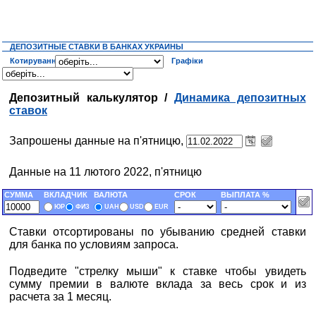
ДЕПОЗИТНЫЕ СТАВКИ В БАНКАХ УКРАИНЫ
Котирування
Графіки
Депозитный калькулятор /
Динамика депозитных
ставок
Запрошены данные на п'ятницю,
Данные на 11 лютого 2022, п'ятницю
СУММА
ВКЛАДЧИК
ВАЛЮТА
СРОК
ВЫПЛАТА %
ЮР
ФИЗ
UAH
USD
EUR
Ставки отсортированы по убыванию средней ставки
для банка по условиям запроса.
Подведите "стрелку мыши" к ставке чтобы увидеть
сумму премии в валюте вклада за весь срок и из
расчета за 1 месяц.