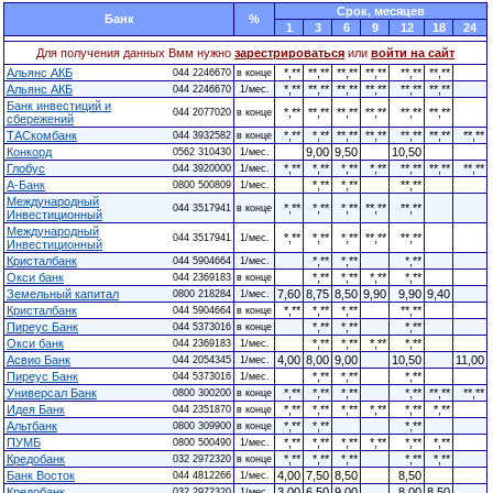
Cрок, месяцев
Банк
%
1
3
6
9
12
18
24
Для получения данных Вмм нужно
зарестрироваться
или
войти на сайт
Альянс АКБ
*,**
**,**
**,**
**,**
**,**
**,**
044 2246670
в конце
Альянс АКБ
*,**
**,**
**,**
**,**
**,**
**,**
044 2246670
1/мес.
Банк инвестиций и
*,**
**,**
**,**
**,**
**,**
**,**
044 2077020
в конце
сбережений
ТАСкомбанк
*,**
*,**
**,**
**,**
**,**
**,**
**,**
044 3932582
в конце
Конкорд
9,00
9,50
10,50
0562 310430
1/мес.
Глобус
*,**
*,**
*,**
*,**
**,**
**,**
**,**
044 3920000
1/мес.
А-Банк
*,**
*,**
**,**
0800 500809
1/мес.
Международный
*,**
*,**
*,**
**,**
**,**
044 3517941
в конце
Инвестиционный
Международный
*,**
*,**
*,**
**,**
**,**
044 3517941
1/мес.
Инвестиционный
Кристалбанк
*,**
*,**
*,**
044 5904664
1/мес.
Окси банк
*,**
*,**
*,**
*,**
044 2369183
в конце
Земельный капитал
7,60
8,75
8,50
9,90
9,90
9,40
0800 218284
1/мес.
Кристалбанк
*,**
*,**
*,**
**,**
044 5904664
в конце
Пиреус Банк
*,**
*,**
*,**
044 5373016
в конце
Окси банк
*,**
*,**
*,**
*,**
044 2369183
1/мес.
Асвио Банк
4,00
8,00
9,00
10,50
11,00
044 2054345
1/мес.
Пиреус Банк
*,**
*,**
*,**
044 5373016
1/мес.
Универсал Банк
*,**
*,**
*,**
*,**
**,**
**,**
0800 300200
в конце
Идея Банк
*,**
*,**
*,**
*,**
*,**
*,**
044 2351870
в конце
Альтбанк
*,**
*,**
*,**
0800 309900
в конце
ПУМБ
*,**
*,**
*,**
*,**
*,**
*,**
0800 500490
1/мес.
Кредобанк
*,**
*,**
*,**
*,**
*,**
032 2972320
в конце
Банк Восток
4,00
7,50
8,50
8,50
044 4812266
1/мес.
Кредобанк
3,00
6,50
9,00
8,00
8,50
032 2972320
1/мес.