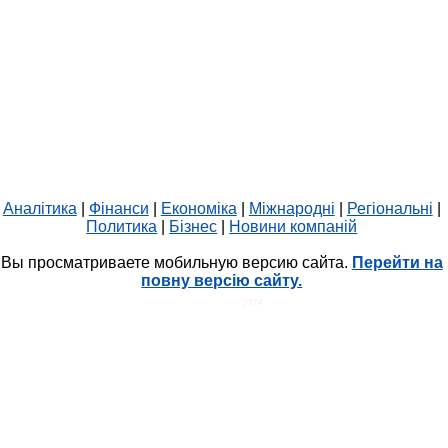
Аналітика
|
Фінанси
|
Економіка
|
Міжнародні
|
Регіональні
|
Политика
|
Бізнес
|
Новини компаній
Вы просматриваете мобильную версию сайта.
Перейти на
повну версію сайту.
HIT.UA
2174