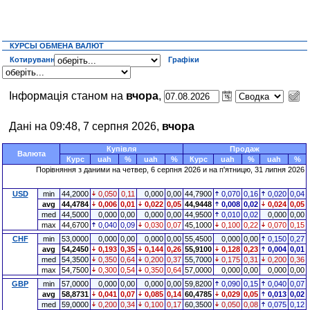
КУРСЫ ОБМЕНА ВАЛЮТ
Котирування
Графіки
Інформація станом на
вчора
,
Дані на 09:48, 7 серпня 2026,
вчора
Купівля
Продаж
Валюта
Курс
uah
%
uah
%
Курс
uah
%
uah
%
Порівняння з даними на четвер, 6 серпня 2026 и на п'ятницю, 31 липня 2026
USD
min
44,2000
0,050
0,11
0,000
0,00
44,7900
0,070
0,16
0,020
0,04
avg
44,4784
0,006
0,01
0,022
0,05
44,9448
0,008
0,02
0,024
0,05
med
44,5000
0,000
0,00
0,000
0,00
44,9500
0,010
0,02
0,000
0,00
max
44,6700
0,040
0,09
0,030
0,07
45,1000
0,100
0,22
0,070
0,15
CHF
min
53,0000
0,000
0,00
0,000
0,00
55,4500
0,000
0,00
0,150
0,27
avg
54,2450
0,193
0,35
0,144
0,26
55,9100
0,128
0,23
0,004
0,01
med
54,3500
0,350
0,64
0,200
0,37
55,7000
0,175
0,31
0,200
0,36
max
54,7500
0,300
0,54
0,350
0,64
57,0000
0,000
0,00
0,000
0,00
GBP
min
57,0000
0,000
0,00
0,000
0,00
59,8200
0,090
0,15
0,040
0,07
avg
58,8731
0,041
0,07
0,085
0,14
60,4785
0,029
0,05
0,013
0,02
med
59,0000
0,200
0,34
0,100
0,17
60,3500
0,050
0,08
0,075
0,12