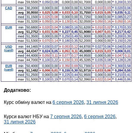
max
59,5500
0,050
0,08
0,000
0,00
61,7000
0,000
0,00
0,200
0,33
CAD
min
30,2000
0,000
0,00
0,000
0,00
31,5200
0,010
0,03
0,020
0,06
avg
30,9550
0,025
0,08
0,033
0,10
31,7550
0,015
0,05
0,035
0,11
med
31,1500
0,025
0,08
0,000
0,00
31,7250
0,000
0,00
0,085
0,27
max
31,3200
0,050
0,16
0,130
0,41
32,0500
0,050
0,16
0,050
0,16
EUR
min
50,6800
0,020
0,04
0,080
0,16
51,6200
0,010
0,02
0,170
0,33
avg
51,2752
0,031
0,06
0,227
0,45
51,9080
0,007
0,01
0,217
0,42
med
51,3500
0,000
0,00
0,250
0,49
51,9000
0,000
0,00
0,200
0,39
max
51,5300
0,070
0,14
0,180
0,35
52,2000
0,000
0,00
0,150
0,29
USD
min
44,1465
0,030
0,07
0,053
0,12
44,8700
0,027
0,06
0,040
0,09
(card)
avg
44,4347
0,024
0,05
0,051
0,11
45,0089
0,015
0,03
0,006
0,01
med
44,4000
0,050
0,11
0,077
0,17
44,9500
0,000
0,00
0,047
0,11
max
44,7000
0,100
0,22
0,150
0,33
45,3285
0,035
0,08
0,128
0,28
EUR
min
50,4000
0,000
0,00
0,350
0,69
51,7300
0,070
0,14
0,300
0,58
(card)
avg
51,1482
0,006
0,01
0,155
0,30
51,9716
0,033
0,06
0,284
0,55
med
51,2500
0,000
0,00
0,225
0,44
51,9500
0,000
0,00
0,210
0,41
max
51,5000
0,100
0,19
0,070
0,14
52,3960
0,022
0,04
0,446
0,86
Додатково:
Курс обміну валют на
6 серпня 2026
,
31 липня 2026
Курси валют НБУ на
7 серпня 2026
,
6 серпня 2026
,
31 липня 2026