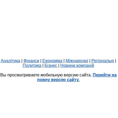
Аналітика
|
Фінанси
|
Економіка
|
Міжнародні
|
Регіональні
|
Политика
|
Бізнес
|
Новини компаній
Вы просматриваете мобильную версию сайта.
Перейти на
повну версію сайту.
HIT.UA
1340