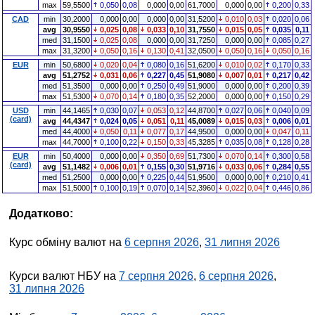
max
59,5500
0,050
0,08
0,000
0,00
61,7000
0,000
0,00
0,200
0,33
CAD
min
30,2000
0,000
0,00
0,000
0,00
31,5200
0,010
0,03
0,020
0,06
avg
30,9550
0,025
0,08
0,033
0,10
31,7550
0,015
0,05
0,035
0,11
med
31,1500
0,025
0,08
0,000
0,00
31,7250
0,000
0,00
0,085
0,27
max
31,3200
0,050
0,16
0,130
0,41
32,0500
0,050
0,16
0,050
0,16
EUR
min
50,6800
0,020
0,04
0,080
0,16
51,6200
0,010
0,02
0,170
0,33
avg
51,2752
0,031
0,06
0,227
0,45
51,9080
0,007
0,01
0,217
0,42
med
51,3500
0,000
0,00
0,250
0,49
51,9000
0,000
0,00
0,200
0,39
max
51,5300
0,070
0,14
0,180
0,35
52,2000
0,000
0,00
0,150
0,29
USD
min
44,1465
0,030
0,07
0,053
0,12
44,8700
0,027
0,06
0,040
0,09
(card)
avg
44,4347
0,024
0,05
0,051
0,11
45,0089
0,015
0,03
0,006
0,01
med
44,4000
0,050
0,11
0,077
0,17
44,9500
0,000
0,00
0,047
0,11
max
44,7000
0,100
0,22
0,150
0,33
45,3285
0,035
0,08
0,128
0,28
EUR
min
50,4000
0,000
0,00
0,350
0,69
51,7300
0,070
0,14
0,300
0,58
(card)
avg
51,1482
0,006
0,01
0,155
0,30
51,9716
0,033
0,06
0,284
0,55
med
51,2500
0,000
0,00
0,225
0,44
51,9500
0,000
0,00
0,210
0,41
max
51,5000
0,100
0,19
0,070
0,14
52,3960
0,022
0,04
0,446
0,86
Додатково:
Курс обміну валют на
6 серпня 2026
,
31 липня 2026
Курси валют НБУ на
7 серпня 2026
,
6 серпня 2026
,
31 липня 2026