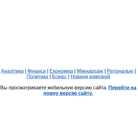
Аналітика
|
Фінанси
|
Економіка
|
Міжнародні
|
Регіональні
|
Политика
|
Бізнес
|
Новини компаній
Вы просматриваете мобильную версию сайта.
Перейти на
повну версію сайту.
HIT.UA
1020