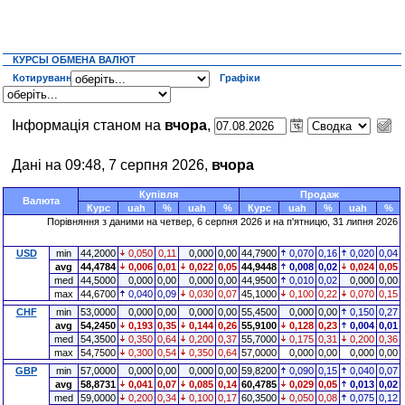
КУРСЫ ОБМЕНА ВАЛЮТ
Котирування
Графіки
Інформація станом на
вчора
,
Дані на 09:48, 7 серпня 2026,
вчора
Купівля
Продаж
Валюта
Курс
uah
%
uah
%
Курс
uah
%
uah
%
Порівняння з даними на четвер, 6 серпня 2026 и на п'ятницю, 31 липня 2026
USD
min
44,2000
0,050
0,11
0,000
0,00
44,7900
0,070
0,16
0,020
0,04
avg
44,4784
0,006
0,01
0,022
0,05
44,9448
0,008
0,02
0,024
0,05
med
44,5000
0,000
0,00
0,000
0,00
44,9500
0,010
0,02
0,000
0,00
max
44,6700
0,040
0,09
0,030
0,07
45,1000
0,100
0,22
0,070
0,15
CHF
min
53,0000
0,000
0,00
0,000
0,00
55,4500
0,000
0,00
0,150
0,27
avg
54,2450
0,193
0,35
0,144
0,26
55,9100
0,128
0,23
0,004
0,01
med
54,3500
0,350
0,64
0,200
0,37
55,7000
0,175
0,31
0,200
0,36
max
54,7500
0,300
0,54
0,350
0,64
57,0000
0,000
0,00
0,000
0,00
GBP
min
57,0000
0,000
0,00
0,000
0,00
59,8200
0,090
0,15
0,040
0,07
avg
58,8731
0,041
0,07
0,085
0,14
60,4785
0,029
0,05
0,013
0,02
med
59,0000
0,200
0,34
0,100
0,17
60,3500
0,050
0,08
0,075
0,12