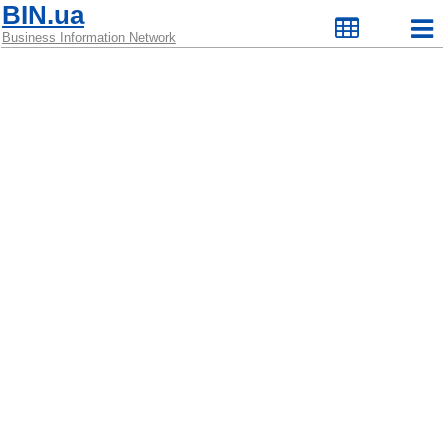
BIN.ua
Business Information Network