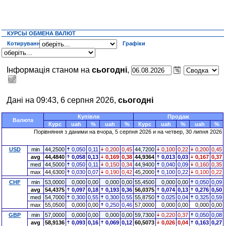
КУРСЫ ОБМЕНА ВАЛЮТ
Котирування
Графіки
Інформація станом на
сьогодні
,
Дані на 09:43, 6 серпня 2026,
сьогодні
Купівля
Продаж
Валюта
Курс
uah
%
uah
%
Курс
uah
%
uah
%
Порівняння з даними на
вчора
, 5 серпня 2026 и на четвер, 30 липня 2026
USD
min
44,2500
0,050
0,11
0,200
0,45
44,7200
0,100
0,22
0,200
0,45
avg
44,4840
0,058
0,13
0,169
0,38
44,9364
0,013
0,03
0,167
0,37
med
44,5000
0,050
0,11
0,150
0,34
44,9400
0,040
0,09
0,160
0,35
max
44,6300
0,030
0,07
0,190
0,42
45,2000
0,100
0,22
0,100
0,22
CHF
min
53,0000
0,000
0,00
0,000
0,00
55,4500
0,000
0,00
0,050
0,09
avg
54,4375
0,097
0,18
0,193
0,36
56,0375
0,074
0,13
0,276
0,50
med
54,7000
0,300
0,55
0,300
0,55
55,8750
0,025
0,04
0,325
0,59
max
55,0500
0,000
0,00
0,250
0,46
57,0000
0,000
0,00
0,000
0,00
GBP
min
57,0000
0,000
0,00
0,000
0,00
59,7300
0,220
0,37
0,050
0,08
avg
58,9136
0,093
0,16
0,069
0,12
60,5073
0,026
0,04
0,163
0,27