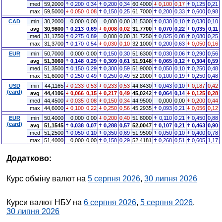
med
59,2000
0,200
0,34
0,200
0,34
60,4000
0,100
0,17
0,125
0,21
max
59,5000
0,050
0,08
0,150
0,25
61,7000
0,200
0,33
0,600
0,98
CAD
min
30,2000
0,000
0,00
0,000
0,00
31,5300
0,030
0,10
0,030
0,10
avg
30,9800
0,213
0,69
0,008
0,02
31,7700
0,070
0,22
0,035
0,11
med
31,1750
0,275
0,89
0,000
0,00
31,7250
0,025
0,08
0,080
0,25
max
31,3700
0,170
0,54
0,030
0,10
32,1000
0,200
0,63
0,050
0,16
EUR
min
50,7000
0,000
0,00
0,150
0,30
51,6300
0,030
0,06
0,290
0,56
avg
51,3060
0,148
0,29
0,309
0,61
51,9148
0,065
0,12
0,304
0,59
med
51,3500
0,150
0,29
0,300
0,59
51,9000
0,050
0,10
0,250
0,48
max
51,6000
0,250
0,49
0,250
0,49
52,2000
0,100
0,19
0,250
0,48
USD
min
44,1165
0,233
0,53
0,233
0,53
44,8430
0,043
0,10
0,187
0,42
(card)
avg
44,4106
0,066
0,15
0,217
0,49
45,0242
0,064
0,14
0,125
0,28
med
44,4500
0,035
0,08
0,150
0,34
44,9500
0,000
0,00
0,200
0,44
max
44,6000
0,100
0,22
0,250
0,56
45,2935
0,093
0,21
0,056
0,12
EUR
min
50,4000
0,000
0,00
0,200
0,40
51,8000
0,110
0,21
0,450
0,88
(card)
avg
51,1545
0,038
0,07
0,288
0,57
52,0047
0,107
0,21
0,463
0,90
med
51,2500
0,050
0,10
0,350
0,69
51,9500
0,050
0,10
0,400
0,78
max
51,4000
0,000
0,00
0,150
0,29
52,4181
0,268
0,51
0,605
1,17
Додатково:
Курс обміну валют на
5 серпня 2026
,
30 липня 2026
Курси валют НБУ на
6 серпня 2026
,
5 серпня 2026
,
30 липня 2026