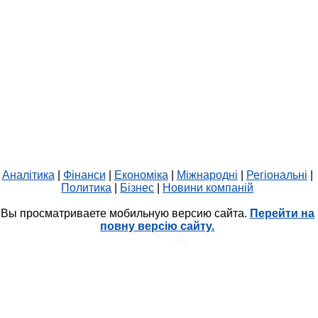
Аналітика
|
Фінанси
|
Економіка
|
Міжнародні
|
Регіональні
|
Политика
|
Бізнес
|
Новини компаній
Вы просматриваете мобильную версию сайта.
Перейти на
повну версію сайту.
HIT.UA
2032