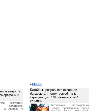
БІЗНЕС
Китайські розробники створили
ості акаунтів:
батарею для електромобілів із
 смартфони й
зарядкою до 70% менш ніж за 4
хвилини
чав розгортати
Китайський автовиробник
ку додаткових
Hongqi, преміальний бренд
в на Android та