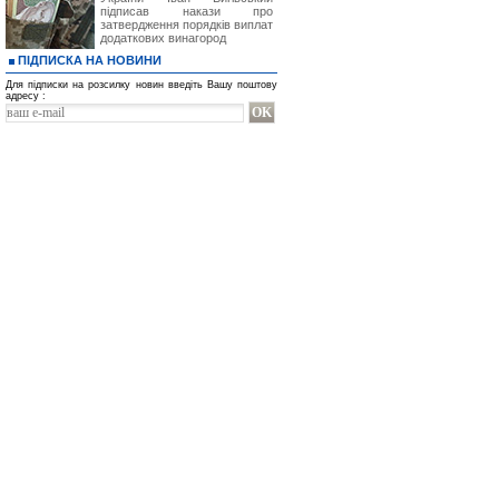
підписав накази про
затвердження порядків виплат
додаткових винагород
ПІДПИСКА НА НОВИНИ
Для підписки на розсилку новин введіть Вашу поштову
адресу :