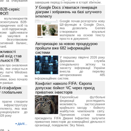
ми за очікування
завершив період із першим в історії збитком.
У Google Docs з’явилася генерація
 B2B-сервіс
діаграм і зображень на базі штучного
а ФОП
інтелекту
ультимаркетів
Google почав розгортати нову
резентувала B2B-
ШІ-функцію в Google Docs,
юридичних осіб та
яка дозволить Gemini
сіб-підприємців,
створювати візуальні
може здійснювати
матеріали на основі тексту
вні закупівлі в
просто в документі.
безготівковим
ративний баланс,
Авторизацію за новою процедурою
анії.
пройшли вже 682 інформаційні
ожливості
системи
ий вхід став
У першому півріччі 2026 року
ількості ПК
Державна служба
спеціального зв'язку та
али про оновлення
захисту інформації України
lo, яке очікується
внесла до переліку
му патчі Windows
авторизованих 485
хоже, за
інформаційних систем.
нями, воно почало
я раніше.
Конфлікт навколо FIFA: Європа
I-гігафабрик
допускає бойкот ЧС через прихід
у глобальних
приватних інвесторів
Європейські футбольні
федерації розглядають
я прагне створити
можливість застосування
нфраструктуру
крайнього заходу - бойкоту
нтелекту, яка має
майбутніх чемпіонатів світу.
нкціонувати до
Причиною стали плани
028 року
президента FIFA Джанні Інфантіно залучити
приватних інвесторів до комерційної діяльності
•
далі...
організації, повідомляє Sky News.
026 »