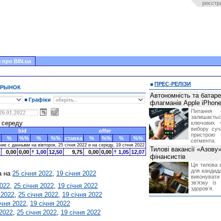
реєстр
 про BIN.ua
ПРЕС-РЕЛІЗИ
 РЫНОК
Автономність та батар
Графіки
флагманів Apple iPhone
Питання
залишає
, середу
ключових 
вибору суч
bid
offer
пристрою
%
%%
%
%%
ставка
%
%%
%
%%
сегмента.
е с данными на вівторок, 25 січня 2022 и на середу, 19 січня 2022
Тилові вакансії «Азову
0,00
0,00
1,00
12,50
9,75
0,00
0,00
1,05
12,07
фінансистів
Ця тилова в
для кандида
а на
25 січня 2022
,
19 січня 2022
виконувати 
звʼязку із
2022
,
25 січня 2022
,
19 січня 2022
здоровʼя.
 2022
,
25 січня 2022
,
19 січня 2022
ічня 2022
,
19 січня 2022
 2022
,
25 січня 2022
,
19 січня 2022