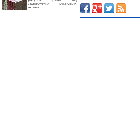
заморожених російських
активів.