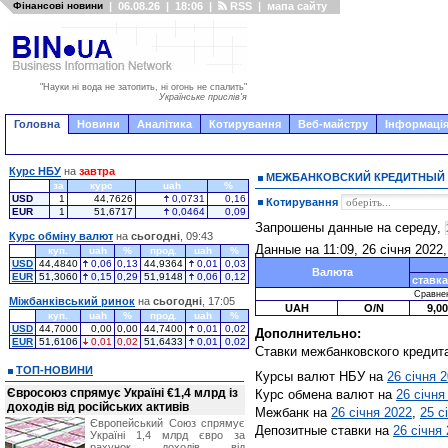
Фінансові новини
|
06.08.26
|
18:06
|
RSS
|
мапа сайту
"Науки ні вода не затопить, ні огонь не спалить"
Українське прислів'я
Головна
Новини
Аналітика
Котирування
Веб-майстру
Інформація
Курс НБУ
на
завтра
МЕЖБАНКОВСКИЙ КРЕДИТНЫЙ
за
курс
uah
%
USD
1
44,7626
0,0731
0,16
Котирування
EUR
1
51,6717
0,0464
0,09
Запрошены данные на середу,
Курс обміну валют
на
сьогодні
, 09:43
Данные на 11:09, 26 січня 2022
куп.
uah
%
прод.
uah
%
USD
44,4840
0,06
0,13
44,9364
0,01
0,03
Валюта
EUR
51,3060
0,15
0,29
51,9148
0,06
0,12
ставка
Сравнени
Міжбанківський ринок
на
сьогодні
, 17:05
UAH
O/N
9,00
куп.
uah
%
прод.
uah
%
USD
44,7000
0,00
0,00
44,7400
0,01
0,02
Дополнительно:
EUR
51,6106
0,01
0,02
51,6433
0,01
0,02
Ставки межбанковского кредит
ТОП-НОВИНИ
Курсы валют НБУ на
26 січня 
Євросоюз спрямує Україні €1,4 млрд із
Курс обмена валют на
26 січня
доходів від російських активів
Межбанк на
26 січня 2022
,
25 с
Європейський Союз спрямує
Депозитные ставки на
26 січня
Україні 1,4 млрд євро за
рахунок доходів від