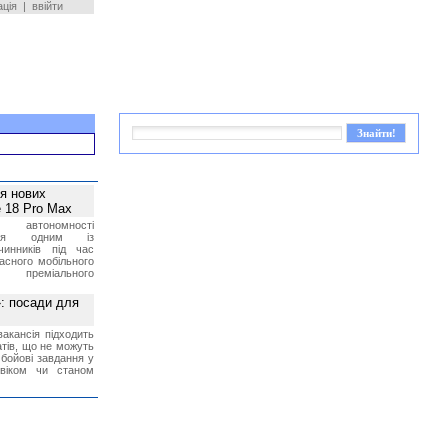
ація
|
ввійти
ея нових
 18 Pro Max
 автономності
ться одним із
чинників під час
асного мобільного
 преміального
»: посади для
акансія підходить
тів, що не можуть
бойові завдання у
 віком чи станом