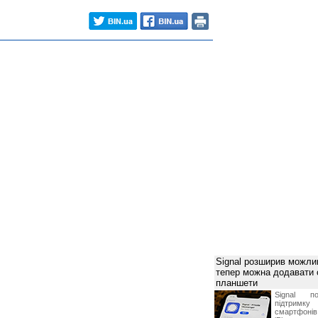
Signal розширив можлив
тепер можна додавати
планшети
Signal по
підтрим
смартфоні