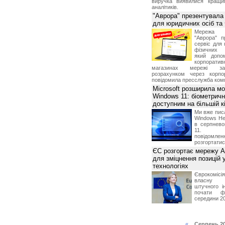
виручка виявилися кращи
аналітиків.
"Аврора" презентувала
для юридичних осіб т
Мережа м
"Аврора" п
сервіс для 
фізичних о
який допо
корпорати
магазинах мережі за 
розрахунком через корпо
повідомила пресслужба комп
Microsoft розширила м
Windows 11: біометричн
доступним на більшій к
Ми вже пис
Windows Hel
в серпнево
11. С
повідомлен
розгортатис
ЄС розгортає мережу A
для зміцнення позицій 
технологіях
Єврокомісі
власну і
штучного і
почати фу
середини 2
«
Серпень 2