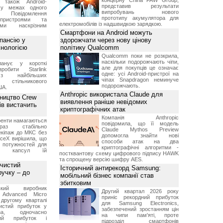
концерну China FAW Group,
 також Android-
представив результати
 у межах одного
випробувань нового
 Повідомлення
прототипу акумулятора для
пристроями та
електромобілів із надшвидкою зарядкою.
ми наскрізним
Смартфони на Android можуть
пансію у
здорожчати через нову цінову
хнологією
політику Qualcomm
Qualcomm поки не розкрила,
наскільки подорожчають чіпи,
анує у короткі
але для покупців це означає
робити Starlink
одне: усі Android-пристрої на
 найбільших
чіпах Snapdragon неминуче
в стільникового
подорожчають.
ША.
Anthropic використала Claude для
ництво Crew
виявлення раніше невідомих
ів вистачить
криптографічних атак
Компанія Anthropic
ренти намагаються
повідомила, що її модель
аз стабільно
Claude Mythos Preview
екіпаж до МКС без
допомогла знайти нові
aceX вирішила, що
способи атак на два
 потужностей для
криптографічні алгоритми -
них капсул їй
постквантову схему цифрового підпису HAWK
та спрощену версію шифру AES.
 чистий
Історичний антирекорд Samsung:
ручку – до
мобільний бізнес компанії став
збитковим
ський виробник
Другий квартал 2026 року
 Advanced Micro
приніс рекордний прибуток
другому кварталі
для Samsung Electronics,
истий прибуток у
забезпечений зростанням цін
а, одночасно
на чипи пам'яті, проте
ний прибуток і
підрозділ смартфонів