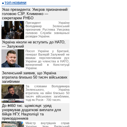
ТОП-НОВИНИ
Указ президента: Умєров призначений
головою СЗР, Клименко —
секретарем РНБО
Президент України
Володимир Зеленський
призначив Pустема Умєрова
головою Служби зовнішньої
розвідки України.
Україна ніколи не вступить до НАТО,
— Залужний
Посол України у Британії,
генерал Валерій Залужний не
вважає перспективним рух
України до членства в НАТО,
визначений в Конституції
України.
Зеленський заявив, що Україна
втратила близько 50 тисяч військових
загиблими
За словами Володимира
Зеленського, Україна
втратила на війні близько 50
тисяч військових загиблими,
тоді як Росія - 700 тисяч.
До ₴460 тис. щомісяця: уряд
унормував додаткові виплати для
бійців НГУ, Нацполіції та
прикордонників
Міністр внутрішніх справ
України Іван Вигівський