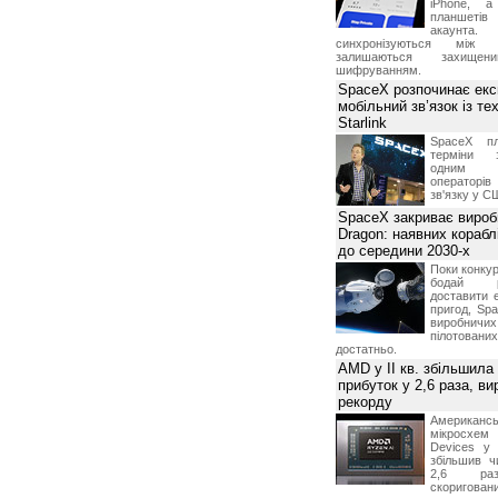
iPhone, а
планшетів
акаунта.
синхронізуються між 
залишаються захищени
шифруванням.
SpaceX розпочинає екс
мобільний зв’язок із те
Starlink
SpaceX пл
терміни з
одним з
операторі
зв'язку у С
SpaceX закриває вироб
Dragon: наявних корабл
до середини 2030-х
Поки конку
бодай р
доставити 
пригод, Sp
виробничих
пілотова
достатньо.
AMD у II кв. збільшила
прибуток у 2,6 раза, ви
рекорду
Американ
мікросхем
Devices у 
збільшив ч
2,6 раз
скоригова