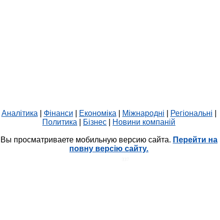
Аналітика
|
Фінанси
|
Економіка
|
Міжнародні
|
Регіональні
|
Политика
|
Бізнес
|
Новини компаній
Вы просматриваете мобильную версию сайта.
Перейти на
повну версію сайту.
HIT.UA
337