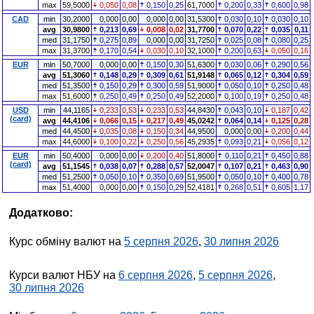
max
59,5000
0,050
0,08
0,150
0,25
61,7000
0,200
0,33
0,600
0,98
CAD
min
30,2000
0,000
0,00
0,000
0,00
31,5300
0,030
0,10
0,030
0,10
avg
30,9800
0,213
0,69
0,008
0,02
31,7700
0,070
0,22
0,035
0,11
med
31,1750
0,275
0,89
0,000
0,00
31,7250
0,025
0,08
0,080
0,25
max
31,3700
0,170
0,54
0,030
0,10
32,1000
0,200
0,63
0,050
0,16
EUR
min
50,7000
0,000
0,00
0,150
0,30
51,6300
0,030
0,06
0,290
0,56
avg
51,3060
0,148
0,29
0,309
0,61
51,9148
0,065
0,12
0,304
0,59
med
51,3500
0,150
0,29
0,300
0,59
51,9000
0,050
0,10
0,250
0,48
max
51,6000
0,250
0,49
0,250
0,49
52,2000
0,100
0,19
0,250
0,48
USD
min
44,1165
0,233
0,53
0,233
0,53
44,8430
0,043
0,10
0,187
0,42
(card)
avg
44,4106
0,066
0,15
0,217
0,49
45,0242
0,064
0,14
0,125
0,28
med
44,4500
0,035
0,08
0,150
0,34
44,9500
0,000
0,00
0,200
0,44
max
44,6000
0,100
0,22
0,250
0,56
45,2935
0,093
0,21
0,056
0,12
EUR
min
50,4000
0,000
0,00
0,200
0,40
51,8000
0,110
0,21
0,450
0,88
(card)
avg
51,1545
0,038
0,07
0,288
0,57
52,0047
0,107
0,21
0,463
0,90
med
51,2500
0,050
0,10
0,350
0,69
51,9500
0,050
0,10
0,400
0,78
max
51,4000
0,000
0,00
0,150
0,29
52,4181
0,268
0,51
0,605
1,17
Додатково:
Курс обміну валют на
5 серпня 2026
,
30 липня 2026
Курси валют НБУ на
6 серпня 2026
,
5 серпня 2026
,
30 липня 2026