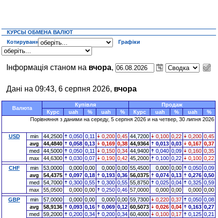
КУРСЫ ОБМЕНА ВАЛЮТ
Котирування
Графіки
Інформація станом на
вчора
,
Дані на 09:43, 6 серпня 2026,
вчора
Купівля
Продаж
Валюта
Курс
uah
%
uah
%
Курс
uah
%
uah
%
Порівняння з даними на середу, 5 серпня 2026 и на четвер, 30 липня 2026
USD
min
44,2500
0,050
0,11
0,200
0,45
44,7200
0,100
0,22
0,200
0,45
avg
44,4840
0,058
0,13
0,169
0,38
44,9364
0,013
0,03
0,167
0,37
med
44,5000
0,050
0,11
0,150
0,34
44,9400
0,040
0,09
0,160
0,35
max
44,6300
0,030
0,07
0,190
0,42
45,2000
0,100
0,22
0,100
0,22
CHF
min
53,0000
0,000
0,00
0,000
0,00
55,4500
0,000
0,00
0,050
0,09
avg
54,4375
0,097
0,18
0,193
0,36
56,0375
0,074
0,13
0,276
0,50
med
54,7000
0,300
0,55
0,300
0,55
55,8750
0,025
0,04
0,325
0,59
max
55,0500
0,000
0,00
0,250
0,46
57,0000
0,000
0,00
0,000
0,00
GBP
min
57,0000
0,000
0,00
0,000
0,00
59,7300
0,220
0,37
0,050
0,08
avg
58,9136
0,093
0,16
0,069
0,12
60,5073
0,026
0,04
0,163
0,27
med
59,2000
0,200
0,34
0,200
0,34
60,4000
0,100
0,17
0,125
0,21