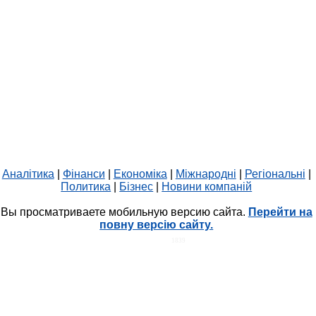
Аналітика
|
Фінанси
|
Економіка
|
Міжнародні
|
Регіональні
|
Политика
|
Бізнес
|
Новини компаній
Вы просматриваете мобильную версию сайта.
Перейти на
повну версію сайту.
HIT.UA
1839