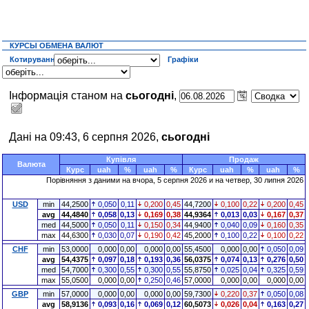
КУРСЫ ОБМЕНА ВАЛЮТ
Котирування
Графіки
Інформація станом на
сьогодні
,
Дані на 09:43, 6 серпня 2026,
сьогодні
Купівля
Продаж
Валюта
Курс
uah
%
uah
%
Курс
uah
%
uah
%
Порівняння з даними на
вчора
, 5 серпня 2026 и на четвер, 30 липня 2026
USD
min
44,2500
0,050
0,11
0,200
0,45
44,7200
0,100
0,22
0,200
0,45
avg
44,4840
0,058
0,13
0,169
0,38
44,9364
0,013
0,03
0,167
0,37
med
44,5000
0,050
0,11
0,150
0,34
44,9400
0,040
0,09
0,160
0,35
max
44,6300
0,030
0,07
0,190
0,42
45,2000
0,100
0,22
0,100
0,22
CHF
min
53,0000
0,000
0,00
0,000
0,00
55,4500
0,000
0,00
0,050
0,09
avg
54,4375
0,097
0,18
0,193
0,36
56,0375
0,074
0,13
0,276
0,50
med
54,7000
0,300
0,55
0,300
0,55
55,8750
0,025
0,04
0,325
0,59
max
55,0500
0,000
0,00
0,250
0,46
57,0000
0,000
0,00
0,000
0,00
GBP
min
57,0000
0,000
0,00
0,000
0,00
59,7300
0,220
0,37
0,050
0,08
avg
58,9136
0,093
0,16
0,069
0,12
60,5073
0,026
0,04
0,163
0,27