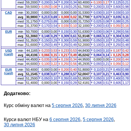
med
59,2000
0,200
0,34
0,200
0,34
60,4000
0,100
0,17
0,125
0,21
max
59,5000
0,050
0,08
0,150
0,25
61,7000
0,200
0,33
0,600
0,98
CAD
min
30,2000
0,000
0,00
0,000
0,00
31,5300
0,030
0,10
0,030
0,10
avg
30,9800
0,213
0,69
0,008
0,02
31,7700
0,070
0,22
0,035
0,11
med
31,1750
0,275
0,89
0,000
0,00
31,7250
0,025
0,08
0,080
0,25
max
31,3700
0,170
0,54
0,030
0,10
32,1000
0,200
0,63
0,050
0,16
EUR
min
50,7000
0,000
0,00
0,150
0,30
51,6300
0,030
0,06
0,290
0,56
avg
51,3060
0,148
0,29
0,309
0,61
51,9148
0,065
0,12
0,304
0,59
med
51,3500
0,150
0,29
0,300
0,59
51,9000
0,050
0,10
0,250
0,48
max
51,6000
0,250
0,49
0,250
0,49
52,2000
0,100
0,19
0,250
0,48
USD
min
44,1165
0,233
0,53
0,233
0,53
44,8430
0,043
0,10
0,187
0,42
(card)
avg
44,4106
0,066
0,15
0,217
0,49
45,0242
0,064
0,14
0,125
0,28
med
44,4500
0,035
0,08
0,150
0,34
44,9500
0,000
0,00
0,200
0,44
max
44,6000
0,100
0,22
0,250
0,56
45,2935
0,093
0,21
0,056
0,12
EUR
min
50,4000
0,000
0,00
0,200
0,40
51,8000
0,110
0,21
0,450
0,88
(card)
avg
51,1545
0,038
0,07
0,288
0,57
52,0047
0,107
0,21
0,463
0,90
med
51,2500
0,050
0,10
0,350
0,69
51,9500
0,050
0,10
0,400
0,78
max
51,4000
0,000
0,00
0,150
0,29
52,4181
0,268
0,51
0,605
1,17
Додатково:
Курс обміну валют на
5 серпня 2026
,
30 липня 2026
Курси валют НБУ на
6 серпня 2026
,
5 серпня 2026
,
30 липня 2026