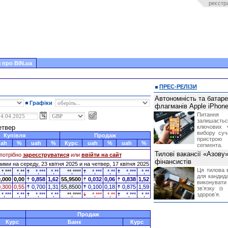
реєстр
 про BIN.ua
ПРЕС-РЕЛІЗИ
Автономність та батар
Графіки
флагманів Apple iPhone
Питання
залишає
етвер
ключових 
вибору суч
Купівля
Продаж
пристрою
uah
%
uah
%
Курс
uah
%
uah
%
сегмента.
Тилові вакансії «Азову
потрібно
зареєструватися
или
ввійти на сайт
фінансистів
ими на середу, 23 квітня 2025 и на четвер, 17 квітня 2025
Ця тилова в
*,***
*,**
*,***
*,**
**,****
*,***
*,**
*,***
*,**
для кандида
0,000
0,00
0,858
1,62
55,9500
0,032
0,06
0,838
1,52
виконувати 
0,300
0,55
0,700
1,31
55,8500
0,100
0,18
0,875
1,59
звʼязку із
*,***
*,**
*,***
*,**
**,****
*,***
*,**
*,***
*,**
здоровʼя.
Продаж
Курс
Банк
Курс