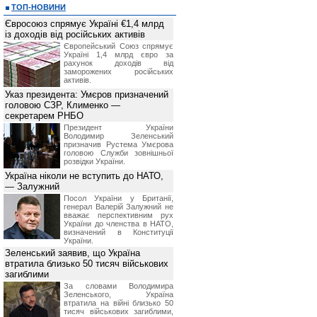
ТОП-НОВИНИ
Євросоюз спрямує Україні €1,4 млрд
із доходів від російських активів
Європейський Союз спрямує
Україні 1,4 млрд євро за
рахунок доходів від
заморожених російських
активів.
Указ президента: Умєров призначений
головою СЗР, Клименко —
секретарем РНБО
Президент України
Володимир Зеленський
призначив Pустема Умєрова
головою Служби зовнішньої
розвідки України.
Україна ніколи не вступить до НАТО,
— Залужний
Посол України у Британії,
генерал Валерій Залужний не
вважає перспективним рух
України до членства в НАТО,
визначений в Конституції
України.
Зеленський заявив, що Україна
втратила близько 50 тисяч військових
загиблими
За словами Володимира
Зеленського, Україна
втратила на війні близько 50
тисяч військових загиблими,