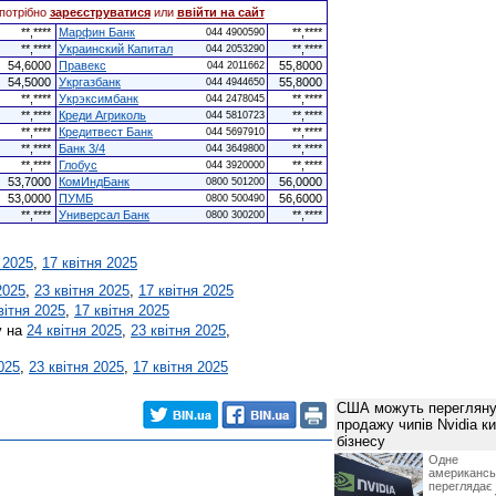
потрібно
зареєструватися
или
ввійти на сайт
**,****
Марфин Банк
**,****
044 4900590
**,****
Украинский Капитал
**,****
044 2053290
54,6000
Правекс
55,8000
044 2011662
54,5000
Укргазбанк
55,8000
044 4944650
**,****
Укрэксимбанк
**,****
044 2478045
**,****
Креди Агриколь
**,****
044 5810723
**,****
Кредитвест Банк
**,****
044 5697910
**,****
Банк 3/4
**,****
044 3649800
**,****
Глобус
**,****
044 3920000
53,7000
КомИндБанк
56,0000
0800 501200
53,0000
ПУМБ
56,6000
0800 500490
**,****
Универсал Банк
**,****
0800 300200
 2025
,
17 квітня 2025
2025
,
23 квітня 2025
,
17 квітня 2025
вітня 2025
,
17 квітня 2025
у на
24 квітня 2025
,
23 квітня 2025
,
025
,
23 квітня 2025
,
17 квітня 2025
США можуть перегляну
продажу чипів Nvidia к
бізнесу
Одне 
американ
перегляда