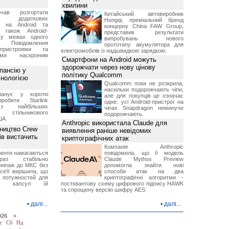
хвилини
чав розгортати
Китайський автовиробник
ку додаткових
Hongqi, преміальний бренд
в на Android та
концерну China FAW Group,
 також Android-
представив результати
 у межах одного
випробувань нового
 Повідомлення
прототипу акумулятора для
пристроями та
електромобілів із надшвидкою зарядкою.
ми наскрізним
Смартфони на Android можуть
здорожчати через нову цінову
пансію у
політику Qualcomm
хнологією
Qualcomm поки не розкрила,
наскільки подорожчають чіпи,
анує у короткі
але для покупців це означає
робити Starlink
одне: усі Android-пристрої на
 найбільших
чіпах Snapdragon неминуче
в стільникового
подорожчають.
ША.
Anthropic використала Claude для
ництво Crew
виявлення раніше невідомих
ів вистачить
криптографічних атак
Компанія Anthropic
ренти намагаються
повідомила, що її модель
аз стабільно
Claude Mythos Preview
екіпаж до МКС без
допомогла знайти нові
aceX вирішила, що
способи атак на два
 потужностей для
криптографічні алгоритми -
них капсул їй
постквантову схему цифрового підпису HAWK
та спрощену версію шифру AES.
•
далі...
•
далі...
026 »
т
Сб
Нд