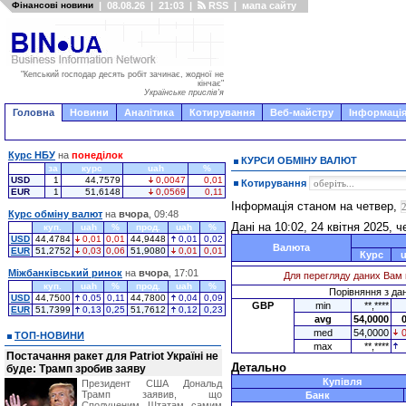
Фінансові новини
|
08.08.26
|
21:03
|
RSS
|
мапа сайту
"Кепський господар десять робіт зачинає, жодної не
кінчає"
Українське прислів'я
Головна
Новини
Аналітика
Котирування
Веб-майстру
Інформація
Курс НБУ
на
понеділок
КУРСИ ОБМІНУ ВАЛЮТ
за
курс
uah
%
USD
1
44,7579
0,0047
0,01
Котирування
EUR
1
51,6148
0,0569
0,11
Інформація станом на четвер,
Курс обміну валют
на
вчора
, 09:48
Дані на 10:02, 24 квітня 2025, ч
куп.
uah
%
прод.
uah
%
USD
44,4784
0,01
0,01
44,9448
0,01
0,02
Валюта
EUR
51,2752
0,03
0,06
51,9080
0,01
0,01
Курс
Міжбанківський ринок
на
вчора
, 17:01
Для перегляду даних Вам 
куп.
uah
%
прод.
uah
%
Порівняння з дан
USD
44,7500
0,05
0,11
44,7800
0,04
0,09
GBP
min
**,****
EUR
51,7399
0,13
0,25
51,7612
0,12
0,23
avg
54,0000
med
54,0000
ТОП-НОВИНИ
max
**,****
Постачання ракет для Patriot Україні не
Детально
буде: Трамп зробив заяву
Купівля
Президент США Дональд
Трамп заявив, що
Банк
Сполученим Штатам самим