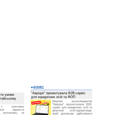
БІЗНЕС
"Аврора" презентувала B2B-сервіс
ти умови
для юридичних осіб та ФОП
итайському
Мережа мультимаркетів
"Аврора" презентувала B2B-
з ключових
сервіс для юридичних осіб та
ських відомств
фізичних осіб-підприємців,
є механізми, за
який допоможе здійснювати