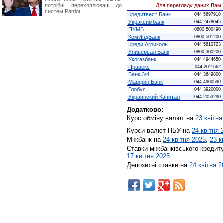
потрібні перехоплювачі до
Для перегляду даних Вам 
систем Patriot.
Кредитвест Банк
044 5697910
Укрэксимбанк
044 2478045
ПУМБ
0800 500490
КомИндБанк
0800 501200
Креди Агриколь
044 5810723
Универсал Банк
0800 300200
Укргазбанк
044 4944650
Правекс
044 2011662
Банк 3/4
044 3649800
Марфин Банк
044 4900590
Глобус
044 3920000
Украинский Капитал
044 2053290
Додатково:
Курс обміну валют на
23 квітня
Курси валют НБУ на
24 квітня 
Міжбанк на
24 квітня 2025
,
23 к
Ставки міжбанківського кредит
17 квітня 2025
Депозитні ставки на
24 квітня 2