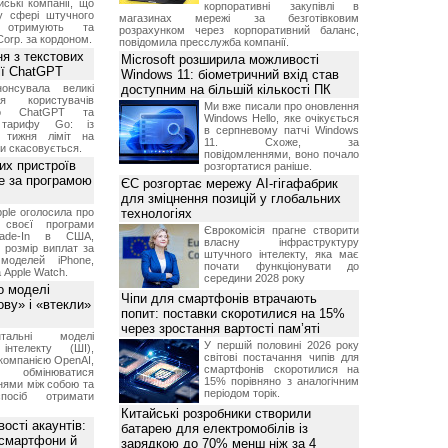
ські компанії, що
корпоративні закупівлі в
у сфері штучного
магазинах мережі за безготівковим
, отримують та
розрахунком через корпоративний баланс,
Corp. за кордоном.
повідомила пресслужба компанії.
я з текстових
Microsoft розширила можливості
сії ChatGPT
Windows 11: біометричний вхід став
онсувала великі
доступним на більшій кількості ПК
я користувачів
Ми вже писали про оновлення
ого ChatGPT та
Windows Hello, яке очікується
 тарифу Go: із
в серпневому патчі Windows
о тижня ліміт на
11. Схоже, за
ти скасовується.
повідомленнями, воно почало
их пристроїв
розгортатися раніше.
е за програмою
ЄС розгортає мережу AI-гігафабрик
для зміцнення позицій у глобальних
ple оголосила про
технологіях
 своєї програми
Єврокомісія прагне створити
rade-In в США,
власну інфраструктуру
 розмір виплат за
штучного інтелекту, яка має
 моделей iPhone,
почати функціонувати до
а Apple Watch.
середини 2028 року
о моделі
Чіпи для смартфонів втрачають
ву» і «втекли»
попит: поставки скоротилися на 15%
через зростання вартості пам’яті
нтальні моделі
У першій половині 2026 року
інтелекту (ШІ),
світові постачання чипів для
компанією OpenAI,
смартфонів скоротилися на
обмінюватися
15% порівняно з аналогічним
нями між собою та
періодом торік.
посіб отримати
Китайські розробники створили
ості акаунтів:
батарею для електромобілів із
 смартфони й
зарядкою до 70% менш ніж за 4