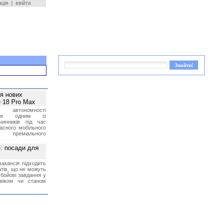
ація
|
ввійти
ея нових
 18 Pro Max
 автономності
ться одним із
чинників під час
асного мобільного
 преміального
»: посади для
акансія підходить
тів, що не можуть
бойові завдання у
 віком чи станом