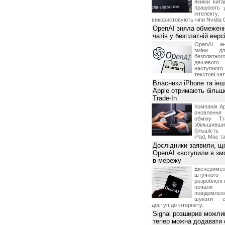
якими китай
працюють 
інтелекту
використовують чіпи Nvidia 
OpenAI зняла обмеженн
чатів у безплатній вер
OpenAI ан
зміни дл
безплатн
дешевого
наступног
текстові ча
Власники iPhone та інш
Apple отримають більш
Trade-In
Компанія Ap
оновлення
обміну T
збільшивши
більшість
iPad, Mac т
Дослідники заявили, щ
OpenAI «вступили в змо
в мережу
Експериме
штучного 
розроблені 
почали 
повідомлен
шукати с
доступ до інтернету.
Signal розширив можлив
тепер можна додавати