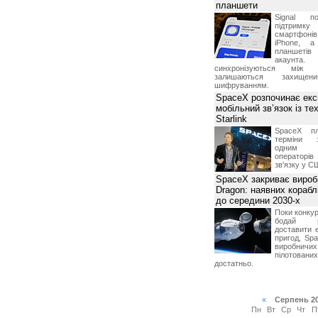
планшети
Signal по
підтрим
смартфоні
iPhone, а
планшетів
акаунта.
синхронізуються між 
залишаються захищени
шифруванням.
SpaceX розпочинає екс
мобільний зв’язок із те
Starlink
SpaceX пл
терміни з
одним з
операторі
зв'язку у С
SpaceX закриває вироб
Dragon: наявних корабл
до середини 2030-х
Поки конку
бодай р
доставити 
пригод, Sp
виробничих
пілотова
достатньо.
«
Серпень 2
Пн
Вт
Ср
Чт
П