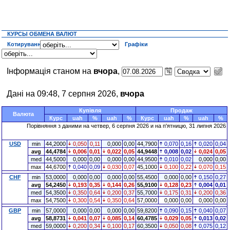
КУРСЫ ОБМЕНА ВАЛЮТ
Котирування
Графіки
Інформація станом на
вчора
,
Дані на 09:48, 7 серпня 2026,
вчора
Купівля
Продаж
Валюта
Курс
uah
%
uah
%
Курс
uah
%
uah
%
Порівняння з даними на четвер, 6 серпня 2026 и на п'ятницю, 31 липня 2026
USD
min
44,2000
0,050
0,11
0,000
0,00
44,7900
0,070
0,16
0,020
0,04
avg
44,4784
0,006
0,01
0,022
0,05
44,9448
0,008
0,02
0,024
0,05
med
44,5000
0,000
0,00
0,000
0,00
44,9500
0,010
0,02
0,000
0,00
max
44,6700
0,040
0,09
0,030
0,07
45,1000
0,100
0,22
0,070
0,15
CHF
min
53,0000
0,000
0,00
0,000
0,00
55,4500
0,000
0,00
0,150
0,27
avg
54,2450
0,193
0,35
0,144
0,26
55,9100
0,128
0,23
0,004
0,01
med
54,3500
0,350
0,64
0,200
0,37
55,7000
0,175
0,31
0,200
0,36
max
54,7500
0,300
0,54
0,350
0,64
57,0000
0,000
0,00
0,000
0,00
GBP
min
57,0000
0,000
0,00
0,000
0,00
59,8200
0,090
0,15
0,040
0,07
avg
58,8731
0,041
0,07
0,085
0,14
60,4785
0,029
0,05
0,013
0,02
med
59,0000
0,200
0,34
0,100
0,17
60,3500
0,050
0,08
0,075
0,12