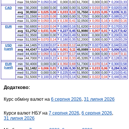
max
59,5500
0,050
0,08
0,000
0,00
61,7000
0,000
0,00
0,200
0,33
CAD
min
30,2000
0,000
0,00
0,000
0,00
31,5200
0,010
0,03
0,020
0,06
avg
30,9550
0,025
0,08
0,033
0,10
31,7550
0,015
0,05
0,035
0,11
med
31,1500
0,025
0,08
0,000
0,00
31,7250
0,000
0,00
0,085
0,27
max
31,3200
0,050
0,16
0,130
0,41
32,0500
0,050
0,16
0,050
0,16
EUR
min
50,6800
0,020
0,04
0,080
0,16
51,6200
0,010
0,02
0,170
0,33
avg
51,2752
0,031
0,06
0,227
0,45
51,9080
0,007
0,01
0,217
0,42
med
51,3500
0,000
0,00
0,250
0,49
51,9000
0,000
0,00
0,200
0,39
max
51,5300
0,070
0,14
0,180
0,35
52,2000
0,000
0,00
0,150
0,29
USD
min
44,1465
0,030
0,07
0,053
0,12
44,8700
0,027
0,06
0,040
0,09
(card)
avg
44,4347
0,024
0,05
0,051
0,11
45,0089
0,015
0,03
0,006
0,01
med
44,4000
0,050
0,11
0,077
0,17
44,9500
0,000
0,00
0,047
0,11
max
44,7000
0,100
0,22
0,150
0,33
45,3285
0,035
0,08
0,128
0,28
EUR
min
50,4000
0,000
0,00
0,350
0,69
51,7300
0,070
0,14
0,300
0,58
(card)
avg
51,1482
0,006
0,01
0,155
0,30
51,9716
0,033
0,06
0,284
0,55
med
51,2500
0,000
0,00
0,225
0,44
51,9500
0,000
0,00
0,210
0,41
max
51,5000
0,100
0,19
0,070
0,14
52,3960
0,022
0,04
0,446
0,86
Додатково:
Курс обміну валют на
6 серпня 2026
,
31 липня 2026
Курси валют НБУ на
7 серпня 2026
,
6 серпня 2026
,
31 липня 2026