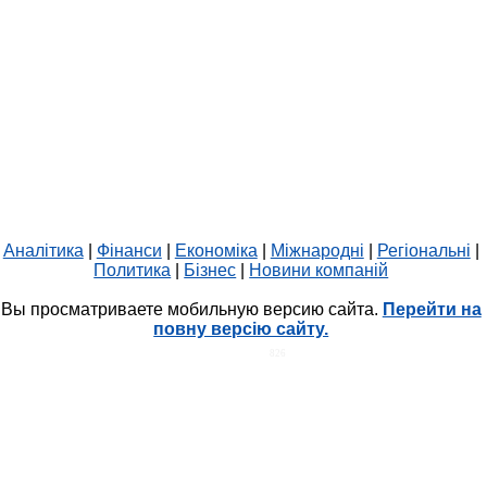
Аналітика
|
Фінанси
|
Економіка
|
Міжнародні
|
Регіональні
|
Политика
|
Бізнес
|
Новини компаній
Вы просматриваете мобильную версию сайта.
Перейти на
повну версію сайту.
HIT.UA
826