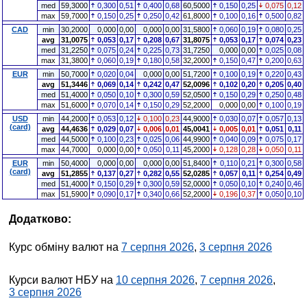
med
59,3000
0,300
0,51
0,400
0,68
60,5000
0,150
0,25
0,075
0,12
max
59,7000
0,150
0,25
0,250
0,42
61,8000
0,100
0,16
0,500
0,82
CAD
min
30,2000
0,000
0,00
0,000
0,00
31,5800
0,060
0,19
0,080
0,25
avg
31,0075
0,053
0,17
0,208
0,67
31,8075
0,053
0,17
0,074
0,23
med
31,2250
0,075
0,24
0,225
0,73
31,7250
0,000
0,00
0,025
0,08
max
31,3800
0,060
0,19
0,180
0,58
32,2000
0,150
0,47
0,200
0,63
EUR
min
50,7000
0,020
0,04
0,000
0,00
51,7200
0,100
0,19
0,220
0,43
avg
51,3446
0,069
0,14
0,242
0,47
52,0096
0,102
0,20
0,205
0,40
med
51,4000
0,050
0,10
0,300
0,59
52,0500
0,150
0,29
0,250
0,48
max
51,6000
0,070
0,14
0,150
0,29
52,2000
0,000
0,00
0,100
0,19
USD
min
44,2000
0,053
0,12
0,100
0,23
44,9000
0,030
0,07
0,057
0,13
(card)
avg
44,4636
0,029
0,07
0,006
0,01
45,0041
0,005
0,01
0,051
0,11
med
44,5000
0,100
0,23
0,025
0,06
44,9900
0,040
0,09
0,075
0,17
max
44,7000
0,000
0,00
0,050
0,11
45,2000
0,128
0,28
0,050
0,11
EUR
min
50,4000
0,000
0,00
0,000
0,00
51,8400
0,110
0,21
0,300
0,58
(card)
avg
51,2855
0,137
0,27
0,282
0,55
52,0285
0,057
0,11
0,254
0,49
med
51,4000
0,150
0,29
0,300
0,59
52,0000
0,050
0,10
0,240
0,46
max
51,5900
0,090
0,17
0,340
0,66
52,2000
0,196
0,37
0,050
0,10
Додатково:
Курс обміну валют на
7 серпня 2026
,
3 серпня 2026
Курси валют НБУ на
10 серпня 2026
,
7 серпня 2026
,
3 серпня 2026