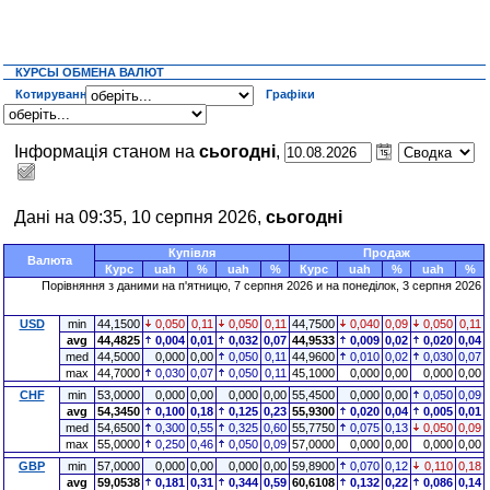
КУРСЫ ОБМЕНА ВАЛЮТ
Котирування
Графіки
Інформація станом на
сьогодні
,
Дані на 09:35, 10 серпня 2026,
сьогодні
Купівля
Продаж
Валюта
Курс
uah
%
uah
%
Курс
uah
%
uah
%
Порівняння з даними на п'ятницю, 7 серпня 2026 и на понеділок, 3 серпня 2026
USD
min
44,1500
0,050
0,11
0,050
0,11
44,7500
0,040
0,09
0,050
0,11
avg
44,4825
0,004
0,01
0,032
0,07
44,9533
0,009
0,02
0,020
0,04
med
44,5000
0,000
0,00
0,050
0,11
44,9600
0,010
0,02
0,030
0,07
max
44,7000
0,030
0,07
0,050
0,11
45,1000
0,000
0,00
0,000
0,00
CHF
min
53,0000
0,000
0,00
0,000
0,00
55,4500
0,000
0,00
0,050
0,09
avg
54,3450
0,100
0,18
0,125
0,23
55,9300
0,020
0,04
0,005
0,01
med
54,6500
0,300
0,55
0,325
0,60
55,7750
0,075
0,13
0,050
0,09
max
55,0000
0,250
0,46
0,050
0,09
57,0000
0,000
0,00
0,000
0,00
GBP
min
57,0000
0,000
0,00
0,000
0,00
59,8900
0,070
0,12
0,110
0,18
avg
59,0538
0,181
0,31
0,344
0,59
60,6108
0,132
0,22
0,086
0,14