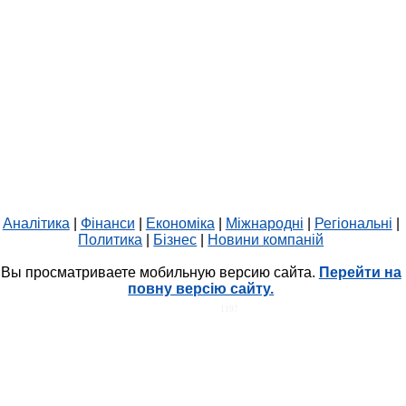
Аналітика
|
Фінанси
|
Економіка
|
Міжнародні
|
Регіональні
|
Политика
|
Бізнес
|
Новини компаній
Вы просматриваете мобильную версию сайта.
Перейти на
повну версію сайту.
HIT.UA
1197