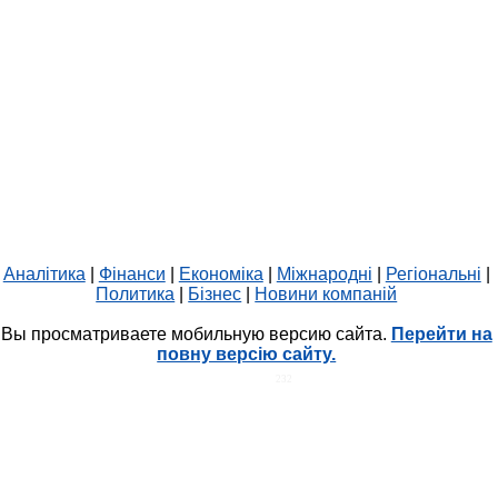
Аналітика
|
Фінанси
|
Економіка
|
Міжнародні
|
Регіональні
|
Политика
|
Бізнес
|
Новини компаній
Вы просматриваете мобильную версию сайта.
Перейти на
повну версію сайту.
HIT.UA
232