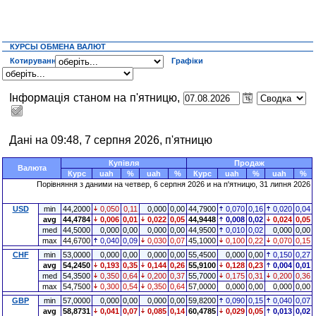
КУРСЫ ОБМЕНА ВАЛЮТ
Котирування
Графіки
Інформація станом на п'ятницю,
Дані на 09:48, 7 серпня 2026, п'ятницю
Купівля
Продаж
Валюта
Курс
uah
%
uah
%
Курс
uah
%
uah
%
Порівняння з даними на четвер, 6 серпня 2026 и на п'ятницю, 31 липня 2026
USD
min
44,2000
0,050
0,11
0,000
0,00
44,7900
0,070
0,16
0,020
0,04
avg
44,4784
0,006
0,01
0,022
0,05
44,9448
0,008
0,02
0,024
0,05
med
44,5000
0,000
0,00
0,000
0,00
44,9500
0,010
0,02
0,000
0,00
max
44,6700
0,040
0,09
0,030
0,07
45,1000
0,100
0,22
0,070
0,15
CHF
min
53,0000
0,000
0,00
0,000
0,00
55,4500
0,000
0,00
0,150
0,27
avg
54,2450
0,193
0,35
0,144
0,26
55,9100
0,128
0,23
0,004
0,01
med
54,3500
0,350
0,64
0,200
0,37
55,7000
0,175
0,31
0,200
0,36
max
54,7500
0,300
0,54
0,350
0,64
57,0000
0,000
0,00
0,000
0,00
GBP
min
57,0000
0,000
0,00
0,000
0,00
59,8200
0,090
0,15
0,040
0,07
avg
58,8731
0,041
0,07
0,085
0,14
60,4785
0,029
0,05
0,013
0,02