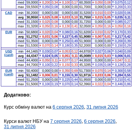
med
59,0000
0,200
0,34
0,100
0,17
60,3500
0,050
0,08
0,075
0,12
max
59,5500
0,050
0,08
0,000
0,00
61,7000
0,000
0,00
0,200
0,33
CAD
min
30,2000
0,000
0,00
0,000
0,00
31,5200
0,010
0,03
0,020
0,06
avg
30,9550
0,025
0,08
0,033
0,10
31,7550
0,015
0,05
0,035
0,11
med
31,1500
0,025
0,08
0,000
0,00
31,7250
0,000
0,00
0,085
0,27
max
31,3200
0,050
0,16
0,130
0,41
32,0500
0,050
0,16
0,050
0,16
EUR
min
50,6800
0,020
0,04
0,080
0,16
51,6200
0,010
0,02
0,170
0,33
avg
51,2752
0,031
0,06
0,227
0,45
51,9080
0,007
0,01
0,217
0,42
med
51,3500
0,000
0,00
0,250
0,49
51,9000
0,000
0,00
0,200
0,39
max
51,5300
0,070
0,14
0,180
0,35
52,2000
0,000
0,00
0,150
0,29
USD
min
44,1465
0,030
0,07
0,053
0,12
44,8700
0,027
0,06
0,040
0,09
(card)
avg
44,4347
0,024
0,05
0,051
0,11
45,0089
0,015
0,03
0,006
0,01
med
44,4000
0,050
0,11
0,077
0,17
44,9500
0,000
0,00
0,047
0,11
max
44,7000
0,100
0,22
0,150
0,33
45,3285
0,035
0,08
0,128
0,28
EUR
min
50,4000
0,000
0,00
0,350
0,69
51,7300
0,070
0,14
0,300
0,58
(card)
avg
51,1482
0,006
0,01
0,155
0,30
51,9716
0,033
0,06
0,284
0,55
med
51,2500
0,000
0,00
0,225
0,44
51,9500
0,000
0,00
0,210
0,41
max
51,5000
0,100
0,19
0,070
0,14
52,3960
0,022
0,04
0,446
0,86
Додатково:
Курс обміну валют на
6 серпня 2026
,
31 липня 2026
Курси валют НБУ на
7 серпня 2026
,
6 серпня 2026
,
31 липня 2026