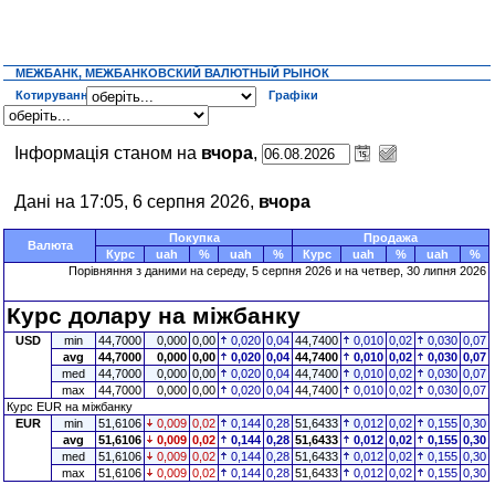
МЕЖБАНК, МЕЖБАНКОВСКИЙ ВАЛЮТНЫЙ РЫНОК
Котирування
Графіки
Інформація станом на
вчора
,
Дані на 17:05, 6 серпня 2026,
вчора
Покупка
Продажа
Валюта
Курс
uah
%
uah
%
Курс
uah
%
uah
%
Порівняння з даними на середу, 5 серпня 2026 и на четвер, 30 липня 2026
Курс долару на міжбанку
USD
min
44,7000
0,000
0,00
0,020
0,04
44,7400
0,010
0,02
0,030
0,07
avg
44,7000
0,000
0,00
0,020
0,04
44,7400
0,010
0,02
0,030
0,07
med
44,7000
0,000
0,00
0,020
0,04
44,7400
0,010
0,02
0,030
0,07
max
44,7000
0,000
0,00
0,020
0,04
44,7400
0,010
0,02
0,030
0,07
Курс EUR на міжбанку
EUR
min
51,6106
0,009
0,02
0,144
0,28
51,6433
0,012
0,02
0,155
0,30
avg
51,6106
0,009
0,02
0,144
0,28
51,6433
0,012
0,02
0,155
0,30
med
51,6106
0,009
0,02
0,144
0,28
51,6433
0,012
0,02
0,155
0,30
max
51,6106
0,009
0,02
0,144
0,28
51,6433
0,012
0,02
0,155
0,30