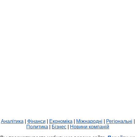
Аналітика
|
Фінанси
|
Економіка
|
Міжнародні
|
Регіональні
|
Политика
|
Бізнес
|
Новини компаній