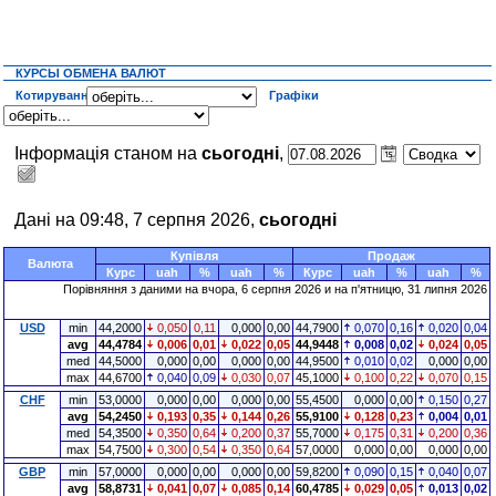
КУРСЫ ОБМЕНА ВАЛЮТ
Котирування
Графіки
Інформація станом на
сьогодні
,
Дані на 09:48, 7 серпня 2026,
сьогодні
Купівля
Продаж
Валюта
Курс
uah
%
uah
%
Курс
uah
%
uah
%
Порівняння з даними на
вчора
, 6 серпня 2026 и на п'ятницю, 31 липня 2026
USD
min
44,2000
0,050
0,11
0,000
0,00
44,7900
0,070
0,16
0,020
0,04
avg
44,4784
0,006
0,01
0,022
0,05
44,9448
0,008
0,02
0,024
0,05
med
44,5000
0,000
0,00
0,000
0,00
44,9500
0,010
0,02
0,000
0,00
max
44,6700
0,040
0,09
0,030
0,07
45,1000
0,100
0,22
0,070
0,15
CHF
min
53,0000
0,000
0,00
0,000
0,00
55,4500
0,000
0,00
0,150
0,27
avg
54,2450
0,193
0,35
0,144
0,26
55,9100
0,128
0,23
0,004
0,01
med
54,3500
0,350
0,64
0,200
0,37
55,7000
0,175
0,31
0,200
0,36
max
54,7500
0,300
0,54
0,350
0,64
57,0000
0,000
0,00
0,000
0,00
GBP
min
57,0000
0,000
0,00
0,000
0,00
59,8200
0,090
0,15
0,040
0,07
avg
58,8731
0,041
0,07
0,085
0,14
60,4785
0,029
0,05
0,013
0,02