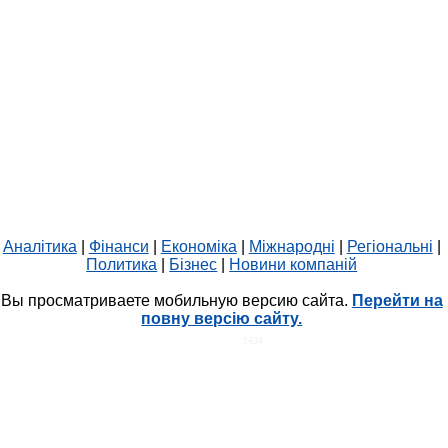
Аналітика
|
Фінанси
|
Економіка
|
Міжнародні
|
Регіональні
|
Политика
|
Бізнес
|
Новини компаній
Вы просматриваете мобильную версию сайта.
Перейти на
повну версію сайту.
HIT.UA
1434