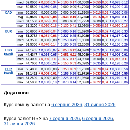
med
59,0000
0,200
0,34
0,100
0,17
60,3500
0,050
0,08
0,075
0,12
max
59,5500
0,050
0,08
0,000
0,00
61,7000
0,000
0,00
0,200
0,33
CAD
min
30,2000
0,000
0,00
0,000
0,00
31,5200
0,010
0,03
0,020
0,06
avg
30,9550
0,025
0,08
0,033
0,10
31,7550
0,015
0,05
0,035
0,11
med
31,1500
0,025
0,08
0,000
0,00
31,7250
0,000
0,00
0,085
0,27
max
31,3200
0,050
0,16
0,130
0,41
32,0500
0,050
0,16
0,050
0,16
EUR
min
50,6800
0,020
0,04
0,080
0,16
51,6200
0,010
0,02
0,170
0,33
avg
51,2752
0,031
0,06
0,227
0,45
51,9080
0,007
0,01
0,217
0,42
med
51,3500
0,000
0,00
0,250
0,49
51,9000
0,000
0,00
0,200
0,39
max
51,5300
0,070
0,14
0,180
0,35
52,2000
0,000
0,00
0,150
0,29
USD
min
44,1465
0,030
0,07
0,053
0,12
44,8700
0,027
0,06
0,040
0,09
(card)
avg
44,4347
0,024
0,05
0,051
0,11
45,0089
0,015
0,03
0,006
0,01
med
44,4000
0,050
0,11
0,077
0,17
44,9500
0,000
0,00
0,047
0,11
max
44,7000
0,100
0,22
0,150
0,33
45,3285
0,035
0,08
0,128
0,28
EUR
min
50,4000
0,000
0,00
0,350
0,69
51,7300
0,070
0,14
0,300
0,58
(card)
avg
51,1482
0,006
0,01
0,155
0,30
51,9716
0,033
0,06
0,284
0,55
med
51,2500
0,000
0,00
0,225
0,44
51,9500
0,000
0,00
0,210
0,41
max
51,5000
0,100
0,19
0,070
0,14
52,3960
0,022
0,04
0,446
0,86
Додатково:
Курс обміну валют на
6 серпня 2026
,
31 липня 2026
Курси валют НБУ на
7 серпня 2026
,
6 серпня 2026
,
31 липня 2026