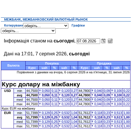
МЕЖБАНК, МЕЖБАНКОВСКИЙ ВАЛЮТНЫЙ РЫНОК
Котирування
Графіки
Інформація станом на
сьогодні
,
Дані на 17:01, 7 серпня 2026,
сьогодні
Покупка
Продажа
Валюта
Курс
uah
%
uah
%
Курс
uah
%
uah
%
Порівняння з даними на
вчора
, 6 серпня 2026 и на п'ятницю, 31 липня 2026
Курс долару на міжбанку
USD
min
44,7500
0,050
0,11
0,120
0,27
44,7800
0,040
0,09
0,100
0,22
avg
44,7500
0,050
0,11
0,120
0,27
44,7800
0,040
0,09
0,100
0,22
med
44,7500
0,050
0,11
0,120
0,27
44,7800
0,040
0,09
0,100
0,22
max
44,7500
0,050
0,11
0,120
0,27
44,7800
0,040
0,09
0,100
0,22
Курс EUR на міжбанку
EUR
min
51,7399
0,129
0,25
0,532
1,04
51,7612
0,118
0,23
0,513
1,00
avg
51,7399
0,129
0,25
0,532
1,04
51,7612
0,118
0,23
0,513
1,00
med
51,7399
0,129
0,25
0,532
1,04
51,7612
0,118
0,23
0,513
1,00
max
51,7399
0,129
0,25
0,532
1,04
51,7612
0,118
0,23
0,513
1,00