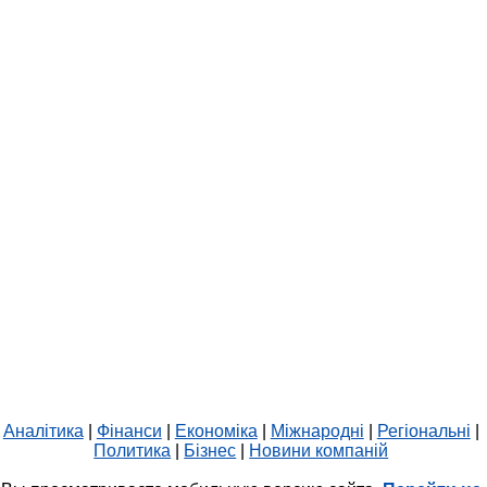
Аналітика
|
Фінанси
|
Економіка
|
Міжнародні
|
Регіональні
|
Политика
|
Бізнес
|
Новини компаній