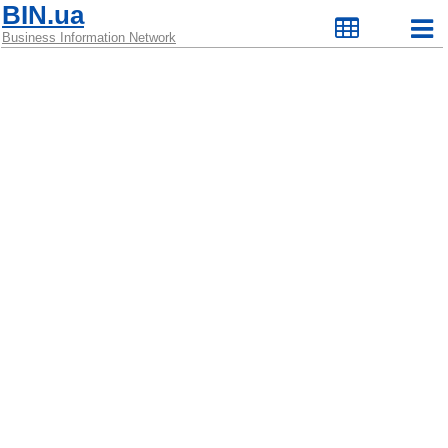
BIN.ua
Business Information Network