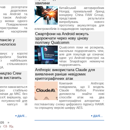
хвилини
чав розгортати
Китайський автовиробник
ку додаткових
Hongqi, преміальний бренд
в на Android та
концерну China FAW Group,
 також Android-
представив результати
 у межах одного
випробувань нового
 Повідомлення
прототипу акумулятора для
пристроями та
електромобілів із надшвидкою зарядкою.
ми наскрізним
Смартфони на Android можуть
здорожчати через нову цінову
пансію у
політику Qualcomm
хнологією
Qualcomm поки не розкрила,
наскільки подорожчають чіпи,
анує у короткі
але для покупців це означає
робити Starlink
одне: усі Android-пристрої на
 найбільших
чіпах Snapdragon неминуче
в стільникового
подорожчають.
ША.
Anthropic використала Claude для
ництво Crew
виявлення раніше невідомих
ів вистачить
криптографічних атак
Компанія Anthropic
ренти намагаються
повідомила, що її модель
аз стабільно
Claude Mythos Preview
екіпаж до МКС без
допомогла знайти нові
aceX вирішила, що
способи атак на два
 потужностей для
криптографічні алгоритми -
них капсул їй
постквантову схему цифрового підпису HAWK
та спрощену версію шифру AES.
•
далі...
•
далі...
026 »
т
Сб
Нд