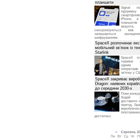
планшети
Signal по
підтрим
смартфоні
iPhone, а
планшетів
акаунта.
синхронізуються між 
залишаються захищени
шифруванням.
SpaceX розпочинає екс
мобільний зв’язок із те
Starlink
SpaceX пл
терміни з
одним з
операторі
зв'язку у С
SpaceX закриває вироб
Dragon: наявних корабл
до середини 2030-х
Поки конку
бодай р
доставити 
пригод, Sp
виробничих
пілотова
достатньо.
«
Серпень 2
Пн
Вт
Ср
Чт
П