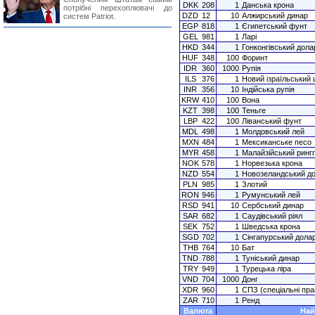
DKK
208
1
Данська крона
потрібні перехоплювачі до
DZD
12
10
Алжирський динар
систем Patriot.
EGP
818
1
Єгипетський фунт
GEL
981
1
Ларі
HKD
344
1
Гонконгівський дола
HUF
348
100
Форинт
IDR
360
1000
Рупія
ILS
376
1
Новий ізраїльський
INR
356
10
Індійська рупія
KRW
410
100
Вона
KZT
398
100
Теньге
LBP
422
100
Ліванський фунт
MDL
498
1
Молдовський лей
MXN
484
1
Мексиканське песо
MYR
458
1
Малайзійський рингг
NOK
578
1
Норвезька крона
NZD
554
1
Новозеландський д
PLN
985
1
Злотий
RON
946
1
Румунський лей
RSD
941
10
Сербський динар
SAR
682
1
Саудівський ріял
SEK
752
1
Шведська крона
SGD
702
1
Сінгапурський дола
THB
764
10
Бат
TND
788
1
Туніський динар
TRY
949
1
Турецька ліра
VND
704
1000
Донг
XDR
960
1
СПЗ (спеціальні пра
ZAR
710
1
Ренд
Валюта
Най