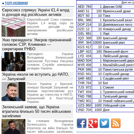
Дані на с
ТОП-НОВИНИ
AED
784
1
Дирхам ОАЕ
Євросоюз спрямує Україні €1,4 млрд
AMD
51
100
Вірменський драм
із доходів від російських активів
BDT
50
10
Така
Європейський Союз спрямує
BRL
986
1
Бразильський реал
Україні 1,4 млрд євро за
DOP
214
10
Домініканське песо
рахунок доходів від
DZD
12
10
Алжирський динар
заморожених російських
GEL
981
1
Ларі
активів.
IQD
368
100
Іракський динар
Указ президента: Умєров призначений
IRR
364
10000
Іранський ріал
головою СЗР, Клименко —
KGS
417
10
Сом
секретарем РНБО
LBP
422
100
Ліванський фунт
Президент України
LYD
434
1
Лівійський динар
Володимир Зеленський
MAD
504
1
Марокканський дир
призначив Pустема Умєрова
головою Служби зовнішньої
MYR
458
1
Малайзійський рингг
розвідки України.
PKR
586
10
Пакистанська рупія
Україна ніколи не вступить до НАТО,
RSD
941
10
Сербський динар
— Залужний
SAR
682
1
Саудівський ріял
THB
764
10
Бат
Посол України у Британії,
генерал Валерій Залужний не
TJS
972
1
Сомоні
вважає перспективним рух
TMT
934
1
Туркменський нови
України до членства в НАТО,
TND
788
1
Туніський динар
визначений в Конституції
TWD
901
10
Новий тайванський 
України.
UZS
860
1000
Узбецький сум
Зеленський заявив, що Україна
VND
704
1000
Донг
втратила близько 50 тисяч військових
загиблими
За словами Володимира
Зеленського, Україна
втратила на війні близько 50
тисяч військових загиблими,