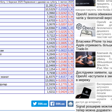
якими китай
уботу, 1 березня 2025 Порівняння з даними на суботу, 1 лютого 2025
працюють 
11,2812
0,0794
0,70
інтелекту
10,5329
0,0318
0,30
використовують чіпи Nvidia 
3,3960
0,0242
0,71
OpenAI зняла обмеженн
7,0922
0,0243
0,34
чатів у безплатній вер
6,6703
0,1171
1,73
OpenAI ан
3,0678
0,0207
0,67
зміни дл
14,8366
0,2086
1,43
безплатн
дешевого
3,1627
0,0225
0,71
наступног
0,7112
0,0108
1,50
текстові ча
4,7378
0,0336
0,70
Власники iPhone та інш
0,0420
0,0005
1,18
Apple отримають більш
8,4760
0,0208
0,24
Trade-In
хам
4,1619
0,0022
0,05
Компанія Ap
іт
9,2849
0,0729
0,78
оновлення
1,4820
0,0146
0,98
обміну T
3,6798
0,0180
0,49
збільшивши
більшість
11,0469
0,0780
0,70
iPad, Mac т
12,1254
0,2883
2,32
Дослідники заявили, щ
3,7938
0,0255
0,67
OpenAI «вступили в змо
й манат
11,8375
0,8157
7,40
в мережу
13,0501
0,0331
0,25
Експериме
долар
12,5939
0,1770
1,39
штучного 
3,2174
0,0030
0,09
розроблені 
1,6211
0,0424
2,55
почали 
повідомлен
шукати с
доступ до інтернету.
Signal розширив можлив
тепер можна додавати