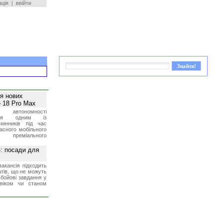
ація
|
ввійти
ея нових
 18 Pro Max
 автономності
ться одним із
чинників під час
асного мобільного
 преміального
»: посади для
акансія підходить
тів, що не можуть
бойові завдання у
 віком чи станом