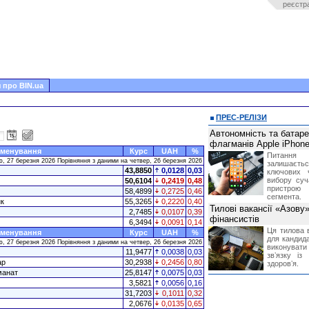
реєстр
 про BIN.ua
ПРЕС-РЕЛІЗИ
Автономність та батар
флагманів Apple iPhone
менування
Курс
UAH
%
Питання
ю, 27 березня 2026 Порівняння з даними на четвер, 26 березня 2026
залишає
43,8850
0,0128
0,03
ключових 
вибору суч
50,6104
0,2419
0,48
пристрою
58,4899
0,2725
0,46
сегмента.
к
55,3265
0,2220
0,40
Тилові вакансії «Азову
2,7485
0,0107
0,39
фінансистів
6,3494
0,0091
0,14
Ця тилова в
менування
Курс
UAH
%
для кандида
ю, 27 березня 2026 Порівняння з даними на четвер, 26 березня 2026
виконувати 
11,9477
0,0038
0,03
звʼязку із
ар
30,2938
0,2456
0,80
здоровʼя.
манат
25,8147
0,0075
0,03
3,5821
0,0056
0,16
31,7203
0,1011
0,32
2,0676
0,0135
0,65