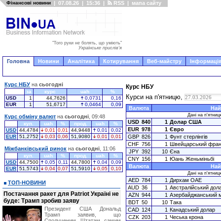
Фінансові новини
|
07.08.26
|
15:36
|
RSS
|
мапа сайту
"Того руки не болять, що уміють"
Українське прислів'я
Головна
Новини
Аналітика
Котирування
Веб-майстру
Інформація
Курс НБУ
на
сьогодні
Курс НБУ
за
курс
uah
%
Курси на п'ятницю,
USD
1
44,7626
0,0731
0,16
EUR
1
51,6717
0,0464
0,09
Валюта
Най
Дані на п'ятниц
Курс обміну валют
на
сьогодні
, 09:48
USD
840
1
Долар США
куп.
uah
%
прод.
uah
%
EUR
978
1
Євро
USD
44,4784
0,01
0,01
44,9448
0,01
0,02
EUR
51,2752
0,03
0,06
51,9080
0,01
0,01
GBP
826
1
Фунт стерлінгів
CHF
756
1
Швейцарський фран
Міжбанківський ринок
на
сьогодні
, 11:06
JPY
392
10
Єна
куп.
uah
%
прод.
uah
%
CNY
156
1
Юань Женьміньбі
USD
44,7500
0,05
0,11
44,7800
0,04
0,09
Валюта
Най
EUR
51,5743
0,04
0,07
51,5910
0,05
0,10
Дані на п'ятниц
AED
784
1
Дирхам ОАЕ
ТОП-НОВИНИ
AUD
36
1
Австралійський дол
Постачання ракет для Patriot Україні не
AZN
944
1
Азербайджанський 
буде: Трамп зробив заяву
BDT
50
10
Така
Президент США Дональд
CAD
124
1
Канадський долар
Трамп заявив, що
CZK
203
1
Чеська крона
Сполученим Штатам самим