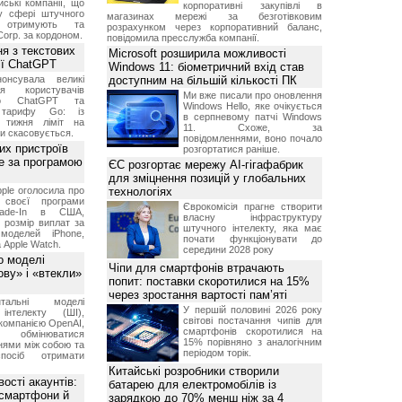
ські компанії, що
корпоративні закупівлі в
у сфері штучного
магазинах мережі за безготівковим
, отримують та
розрахунком через корпоративний баланс,
Corp. за кордоном.
повідомила пресслужба компанії.
я з текстових
Microsoft розширила можливості
сії ChatGPT
Windows 11: біометричний вхід став
онсувала великі
доступним на більшій кількості ПК
я користувачів
Ми вже писали про оновлення
ого ChatGPT та
Windows Hello, яке очікується
 тарифу Go: із
в серпневому патчі Windows
о тижня ліміт на
11. Схоже, за
ти скасовується.
повідомленнями, воно почало
их пристроїв
розгортатися раніше.
е за програмою
ЄС розгортає мережу AI-гігафабрик
для зміцнення позицій у глобальних
ple оголосила про
технологіях
 своєї програми
Єврокомісія прагне створити
rade-In в США,
власну інфраструктуру
 розмір виплат за
штучного інтелекту, яка має
 моделей iPhone,
почати функціонувати до
а Apple Watch.
середини 2028 року
о моделі
Чіпи для смартфонів втрачають
ву» і «втекли»
попит: поставки скоротилися на 15%
через зростання вартості пам’яті
нтальні моделі
У першій половині 2026 року
інтелекту (ШІ),
світові постачання чипів для
компанією OpenAI,
смартфонів скоротилися на
обмінюватися
15% порівняно з аналогічним
нями між собою та
періодом торік.
посіб отримати
Китайські розробники створили
ості акаунтів:
батарею для електромобілів із
 смартфони й
зарядкою до 70% менш ніж за 4