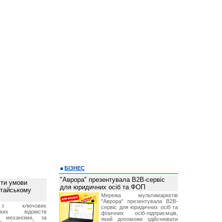
БІЗНЕС
"Аврора" презентувала B2B-сервіс
ти умови
для юридичних осіб та ФОП
итайському
Мережа мультимаркетів
"Аврора" презентувала B2B-
з ключових
сервіс для юридичних осіб та
ських відомств
фізичних осіб-підприємців,
є механізми, за
який допоможе здійснювати