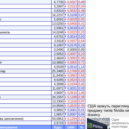
6,7735
0,0327
0,48
3,2997
0,0113
0,34
0,8310
0,0032
0,38
16,2237
0,0108
0,07
р
5,6091
0,0029
0,05
13,0250
0,0400
0,31
2,5961
0,0018
0,07
 шекель
14,0248
0,0323
0,23
4,6701
0,0014
0,03
2,9118
0,0157
0,54
9,1097
0,0176
0,19
0,0490
0,0000
0,00
2,5052
0,0057
0,23
2,4604
0,0093
0,38
іт
10,9880
0,0805
0,73
4,5539
0,0510
1,13
олар
25,3480
0,1768
0,69
11,8406
0,0663
0,56
9,9285
0,0524
0,53
4,3098
0,0194
0,45
11,6971
0,0031
0,03
4,6697
0,0510
1,08
р
34,1597
0,1289
0,38
13,3300
0,1166
0,87
14,9594
0,0525
0,35
США можуть перегляну
0,9891
0,0001
0,01
продажу чипів Nvidia к
1,6657
0,0007
0,04
бізнесу
ва запозичення)
59,6961
0,1294
0,22
Одне 
2,5715
0,0208
0,80
американ
перегляда
менування
Курс
UAH
%