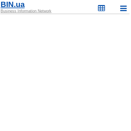
BIN.ua
Business Information Network